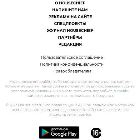
О HOUSECHIEF
НАПИШИТЕ НАМ
РЕКЛАМА НА САЙТЕ
СПЕЦПРОЕКТЫ
ЖУРНАЛ HOUSECHIEF
ПАРТНЁРЫ
РЕДАКЦИЯ
Пользовательское соглашение
Политика конфиденциальности
Правообладателям
Мы используем cookie, чтобы собирать статистику и делать контент
более интересным. Также cookie используются для отображения более
релевантной рекламы. Вы можете прочитать подробнее о
cookie-
файлах
и изменить настройки вашего браузера.
© 2023 HouseChief.ru. Все права защищены. При полном или частичном
использовании материалов данного сайта обязательна активная
индексируемая ссылка.