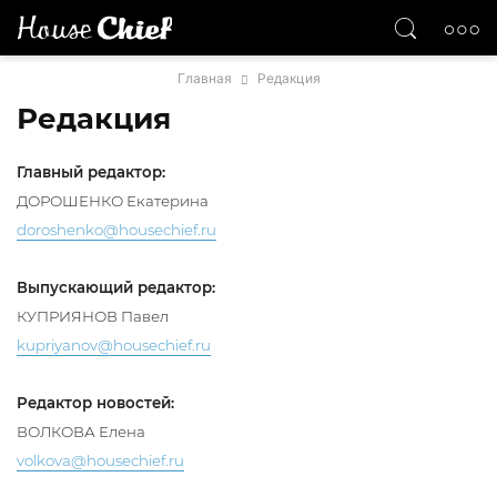
Главная
Редакция
Редакция
Главный редактор:
ДОРОШЕНКО Екатерина
doroshenko@housechief.ru
Выпускающий редактор:
КУПРИЯНОВ Павел
kupriyanov@housechief.ru
Редактор новостей:
ВОЛКОВА Елена
volkova@housechief.ru