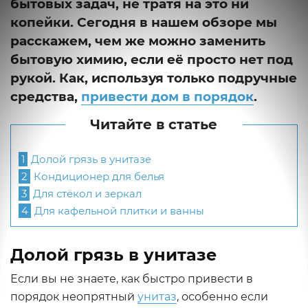
бытовых задач, не тратя на это ни
копейки. Сегодня в нашем обзоре мы
расскажем, чем же можно заменить
бытовую химию, если её просто нет под
рукой. Как, используя только подручные
средства,
привести дом в порядок
.
Читайте в статье
1
Долой грязь в унитазе
2
Кондиционер для белья
3
Для стёкол и зеркал
4
Для кафельной плитки и ванны
Долой грязь в унитазе
Если вы не знаете, как быстро привести в
порядок неопрятный
унитаз
, особенно если