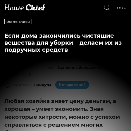
Мастер-классы
Если дома закончились чистящие
вещества для уборки – делаем их из
подручных средств
Текст
Екатерина Дорошенко
1243
0
Нет времени?
На чтение:
2 минуты
Любая хозяйка знает цену деньгам, а
хорошая – умеет экономить. Зная
некоторые хитрости, можно с успехом
справляться с решением многих