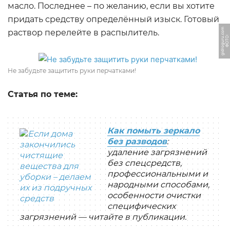
масло. Последнее – по желанию, если вы хотите
придать средству определённый изыск. Готовый
m
раствор перелейте в распылитель.
Ф
О
Т
О:
gi
d
r
o
g
u
r
u.
c
o
Не забудьте защитить руки перчатками!
Статья по теме:
Как помыть зеркало
без разводов
:
удаление загрязнений
без спецсредств,
профессиональными и
народными способами,
особенности очистки
специфических
загрязнений — читайте в публикации.