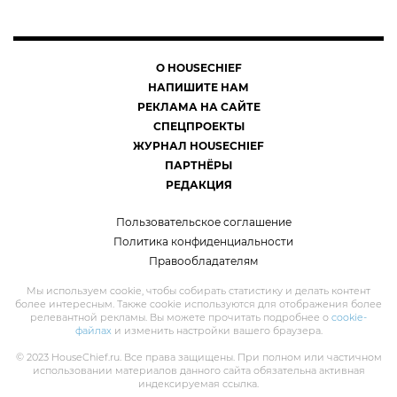
О HOUSECHIEF
НАПИШИТЕ НАМ
РЕКЛАМА НА САЙТЕ
СПЕЦПРОЕКТЫ
ЖУРНАЛ HOUSECHIEF
ПАРТНЁРЫ
РЕДАКЦИЯ
Пользовательское соглашение
Политика конфиденциальности
Правообладателям
Мы используем cookie, чтобы собирать статистику и делать контент
более интересным. Также cookie используются для отображения более
релевантной рекламы. Вы можете прочитать подробнее о
cookie-
файлах
и изменить настройки вашего браузера.
© 2023 HouseChief.ru. Все права защищены. При полном или частичном
использовании материалов данного сайта обязательна активная
индексируемая ссылка.