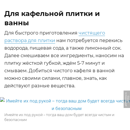
Для кафельной плитки и
ванны
Для быстрого приготовления
чистящего
раствора для плитки
нам потребуется перекись
водорода, пищевая сода, а также лимонный сок.
Далее смешиваем все ингредиенты, наносим на
плитку жёсткой губкой, ждём 5-7 минут и
смываем. Добиться чистого кафеля в ванной
можно своими силами, главное, знать, как
действуют разные вещества.
u
Ф
О
Т
О:
pli
t
k
a
mi
r
a.
r
Имейте их под рукой – тогда ваш дом будет всегда чистым и
безопасным