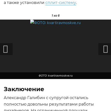
а также установили
сплит-систему
.
1
из 6
ФОТО: kvartiravmoskve.ru
Заключение
Александр Галибин с супругой остались
полностью довольны результатами работы
дизайнеров. На ограниченной площади