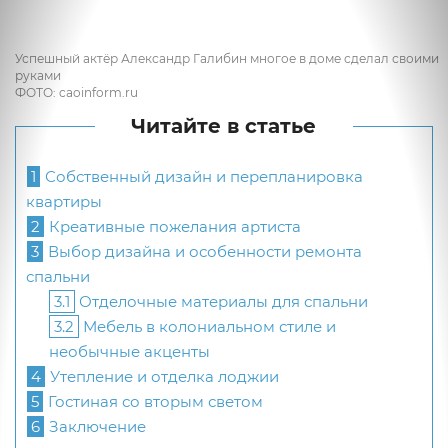
Успешный актёр Александр Галибин многое в доме сделал своими
руками
ФОТО: caoinform.ru
Читайте в статье
1
Собственный дизайн и перепланировка
квартиры
2
Креативные пожелания артиста
3
Выбор дизайна и особенности ремонта
спальни
3.1
Отделочные материалы для спальни
3.2
Мебель в колониальном стиле и
необычные акценты
4
Утепление и отделка лоджии
5
Гостиная со вторым светом
6
Заключение