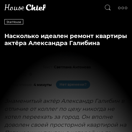
StarHouse
Насколько идеален ремонт квартиры
актёра Александра Галибина
Текст
Светлана Антонова
4015
0
Нет времени?
На чтение:
4 минуты
Знаменитый актёр Александр Галибин в
отличие от коллег по цеху никогда не
хотел переехать за город. Он вполне
доволен своей просторной квартирой на