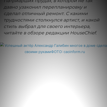
Патриарших прудах, в которой не так
давно узаконил перепланировку и
сделал отличный ремонт. С какими
трудностями столкнулся артист, и какой
стиль выбрал для своего интерьера,
читайте в обзоре редакции HouseChief.