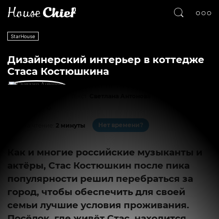
StarHouse
Дизайнерский интерьер в коттедже
Стаса Костюшкина
Текст
Светлана Антонова
609
0
Нет времени?
На чтение:
2 минуты
Как и многие российские музыканты и
актёры, Стас Костюшкин после пика
популярности решил перебраться за
город, чтобы обеспечить для своей
семьи лучшие условия проживания.
Посёлок, где живёт Стас, находится