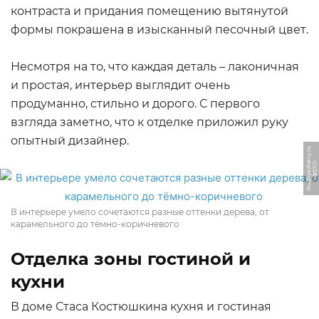
контраста и придания помещению вытянутой
формы покрашена в изысканный песочный цвет.
Несмотря на то, что каждая деталь – лаконичная
и простая, интерьер выглядит очень
продуманно, стильно и дорого. С первого
взгляда заметно, что к отделке приложил руку
опытный дизайнер.
u
Ф
О
Т
О:
m
u
z
h
y
a
z
h
e
n
y.
r
В интерьере умело сочетаются разные оттенки дерева, от
карамельного до тёмно-коричневого
Отделка зоны гостиной и
кухни
В доме Стаса Костюшкина кухня и гостиная