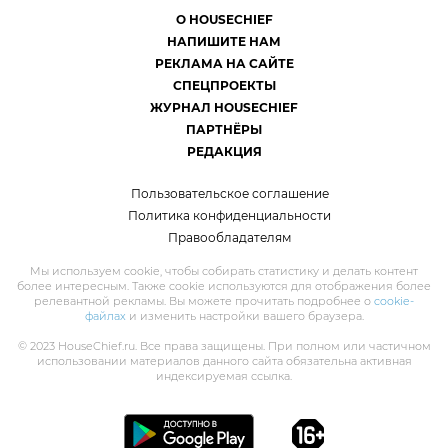
О HOUSECHIEF
НАПИШИТЕ НАМ
РЕКЛАМА НА САЙТЕ
СПЕЦПРОЕКТЫ
ЖУРНАЛ HOUSECHIEF
ПАРТНЁРЫ
РЕДАКЦИЯ
Пользовательское соглашение
Политика конфиденциальности
Правообладателям
Мы используем cookie, чтобы собирать статистику и делать контент
более интересным. Также cookie используются для отображения более
релевантной рекламы. Вы можете прочитать подробнее о
cookie-
файлах
и изменить настройки вашего браузера.
© 2023 HouseChief.ru. Все права защищены. При полном или частичном
использовании материалов данного сайта обязательна активная
индексируемая ссылка.