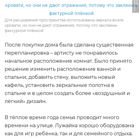
u
Ф
О
Т
О:
m
u
z
h
y
a
z
h
e
n
y.
r
Для расширения пространства использованы зеркала возле
кровати, но они не дают отражения, потому что заклеены
фактурной плёнкой
После покупки дома была сделана существенная
перепланировка – артисту не понравилось
начальное расположение комнат. Было принято
решение изменить расположение ванной и
спальни, добавить стену, выложить новый
кафель, установить зеркальные полотна в
спальне и в целом создать более «воздушный и
лёгкий» дизайн.
В тёплое время года семья проводит много
времени на улице. Лужайка хорошо оборудована
как для игр ребёнка, так и для семейного отдыха.