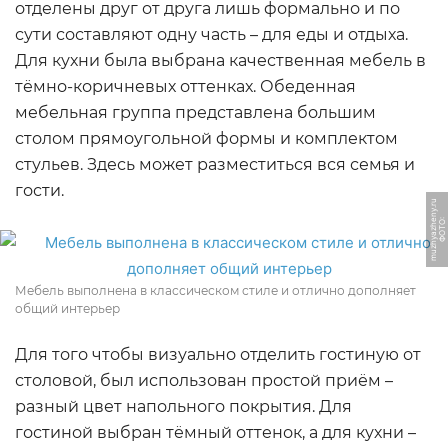
отделены друг от друга лишь формально и по
сути составляют одну часть – для еды и отдыха.
Для кухни была выбрана качественная мебель в
тёмно-коричневых оттенках. Обеденная
мебельная группа представлена большим
столом прямоугольной формы и комплектом
стульев. Здесь может разместиться вся семья и
гости.
u
Ф
О
Т
О:
m
u
z
h
y
a
z
h
e
n
y.
r
Мебель выполнена в классическом стиле и отлично дополняет
общий интерьер
Для того чтобы визуально отделить гостиную от
столовой, был использован простой приём –
разный цвет напольного покрытия. Для
гостиной выбран тёмный оттенок, а для кухни –