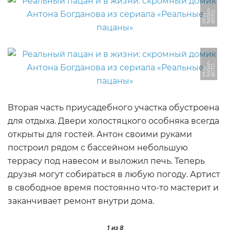
-
Ф
О
О:
f
a
s
o
n
i
n
t.
r
Т
hi
u
-
Ф
О
О:
f
a
s
o
n
i
n
t.
r
Т
hi
u
Вторая часть приусадебного участка обустроена
для отдыха. Двери холостяцкого особняка всегда
ФОТО: peopletalk.ru
открыты для гостей. Антон своими руками
построил рядом с бассейном небольшую
террасу под навесом и выложил печь. Теперь
друзья могут собираться в любую погоду. Артист
в свободное время постоянно что-то мастерит и
заканчивает ремонт внутри дома.
1
из 8