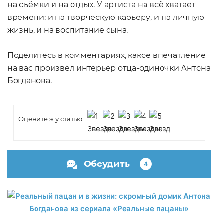
на съёмки и на отдых. У артиста на всё хватает
ФОТО: fashion-int.ru
времени: и на творческую карьеру, и на личную
жизнь, и на воспитание сына.
Поделитесь в комментариях, какое впечатление
на вас произвёл интерьер отца-одиночки Антона
Богданова.
Оцените эту статью
ФОТО: fashion-int.ru
Обсудить
4