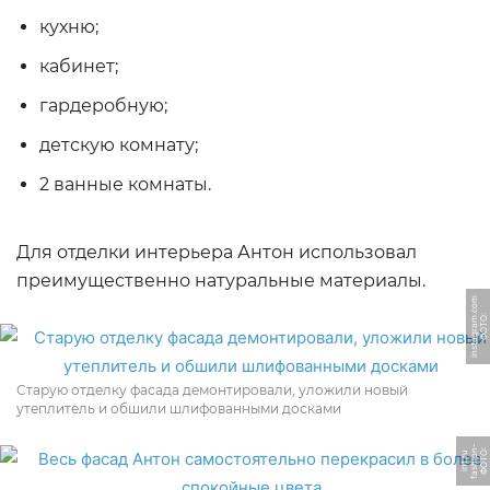
кухню;
кабинет;
гардеробную;
детскую комнату;
2 ванные комнаты.
Для отделки интерьера Антон использовал
преимущественно натуральные материалы.
m
Ф
О
Т
О:
i
n
s
t
a
g
r
a
m.
c
o
Старую отделку фасада демонтировали, уложили новый
утеплитель и обшили шлифованными досками
-
Ф
О
Т
О:
f
a
s
hi
o
n
i
n
t.
r
u