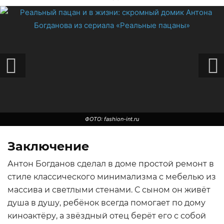
ФОТО: fashion-int.ru
ФОТО: fashion-int.ru
Заключение
Антон Богданов сделал в доме простой ремонт в
стиле классического минимализма с мебелью из
массива и светлыми стенами. С сыном он живёт
душа в душу, ребёнок всегда помогает по дому
киноактёру, а звёздный отец берёт его с собой