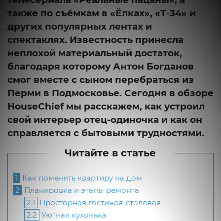
также по съёмкам в «Ёлках», «Т-34» и
других популярных лентах и
спектаклях. Известность принесла
неплохой материальный достаток,
благодаря которому Антон Богданов
смог вместе с сыном перебраться из
Перми в Подмосковье. Сегодня в обзоре
HouseChief мы расскажем, как устроил
свой интерьер отец-одиночка и как он
справляется с бытовыми трудностями.
Читайте в статье
1
Как поменять квартиру на дом
2
Планировка и этапы ремонта
2.1
Просторная гостиная-столовая
2.2
Уютная кухонька