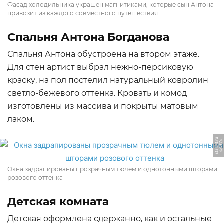
Фасад холодильника украшен магнитиками, которые сын Антона
привозит из каждого совместного путешествия
Спальня Антона Богданова
Спальня Антона обустроена на втором этаже.
Для стен артист выбрал нежно-персиковую
краску, на пол постелил натуральный ковролин
светло-бежевого оттенка. Кровать и комод
изготовлены из массива и покрыты матовым
лаком.
u
Ф
О
Т
О:
s
t
a
r
hi
t.
r
Окна задрапированы прозрачным тюлем и однотонными шторами
розового оттенка
Детская комната
Детская оформлена сдержанно, как и остальные