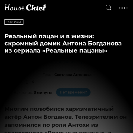
StarHouse
Реальный пацан и в жизни:
скромный домик Антона Богданова
из сериала «Реальные пацаны»
Текст
Светлана Антонова
31280
4
Нет времени?
На чтение:
3 минуты
Многим полюбился харизматичный
актёр Антон Богданов. Телезрителям он
запомнился по роли Антохи из
телесериала «Реальные пацаны», а