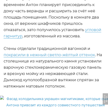
временем Антон планирует присоединить к
дому часть веранды и расширить за счёт неё
площадь помещения. Поскольку в комнате два
окна, от верхних шкафчиков пришлось
отказаться, зато получилось установить
угловой
гарнитур
, изготовленный из массива.
Стены отделали традиционной вагонкой и
покрасили в нежный светло-жёлтый оттенок
. На
столешнице из натурального камня установили
варочную стеклокерамическую газовую панель
и врезную мойку из нержавеющей стали.
Дымоход куполообразной вытяжки спрятан за
натяжным матовым потолком.
u
Ф
О
Т
О:
s
t
a
r
hi
t.
r