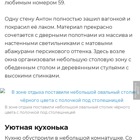
любимым номером 59.
Одну стену Антон полностью зашил вагонкой и
покрасил её лаком. Материал прекрасно
сочетается с дверными полотнами из массива и
настенными светильниками с матовыми
абажурами персикового оттенка. Здесь возле
окна организовали небольшую столовую зону с
обеденным столом и деревянными стульями с
высокими спинками.
u
Ф
О
Т
О:
m
u
s
e
bl
o
g.
r
В зоне отдыха поставили небольшой овальный столик чёрного
цвета с полочкой под столешницей
Уютная кухонька
Кухню обустроили в небольшой комнатушке. Со