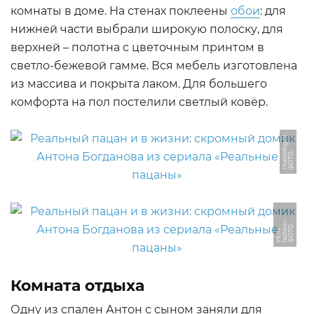
комнаты в доме. На стенах поклеены
обои
: для
нижней части выбрали широкую полоску, для
верхней – полотна с цветочным принтом в
светло-бежевой гамме. Вся мебель изготовлена
из массива и покрыта лаком. Для большего
комфорта на пол постелили светлый ковёр.
u
Ф
О
Т
О:
m
u
s
e
bl
o
g.
r
-
Ф
О
О:
f
a
s
o
n
i
n
t.
r
Т
hi
u
Комната отдыха
Одну из спален Антон с сыном заняли для