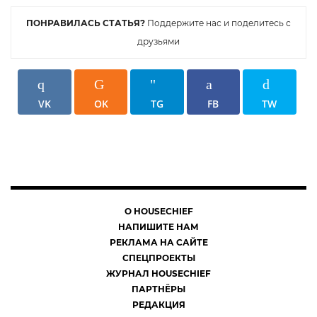
ПОНРАВИЛАСЬ СТАТЬЯ?
Поддержите нас и поделитесь с
друзьями
ФОТО: instagram.com
VK
OK
TG
FB
TW
О HOUSECHIEF
ФОТО: instagram.com
НАПИШИТЕ НАМ
РЕКЛАМА НА САЙТЕ
СПЕЦПРОЕКТЫ
ЖУРНАЛ HOUSECHIEF
ПАРТНЁРЫ
РЕДАКЦИЯ