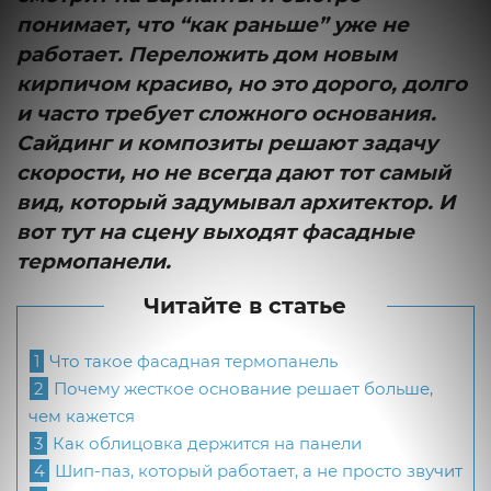
понимает, что “как раньше” уже не
работает. Переложить дом новым
кирпичом красиво, но это дорого, долго
и часто требует сложного основания.
Сайдинг и композиты решают задачу
скорости, но не всегда дают тот самый
вид, который задумывал архитектор. И
вот тут на сцену выходят фасадные
термопанели.
Читайте в статье
1
Что такое фасадная термопанель
2
Почему жесткое основание решает больше,
чем кажется
3
Как облицовка держится на панели
4
Шип-паз, который работает, а не просто звучит