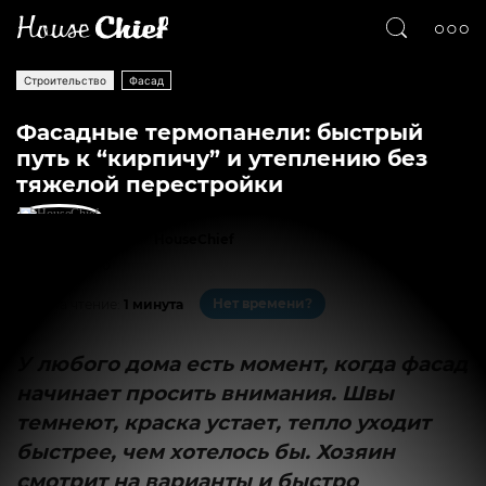
Строительство
Фасад
Фасадные термопанели: быстрый
путь к “кирпичу” и утеплению без
тяжелой перестройки
Текст
HouseChief
305
0
Нет времени?
На чтение:
1 минута
У любого дома есть момент, когда фасад
начинает просить внимания. Швы
темнеют, краска устает, тепло уходит
быстрее, чем хотелось бы. Хозяин
смотрит на варианты и быстро