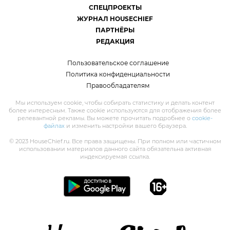
СПЕЦПРОЕКТЫ
ЖУРНАЛ HOUSECHIEF
ПАРТНЁРЫ
РЕДАКЦИЯ
Пользовательское соглашение
Политика конфиденциальности
Правообладателям
Мы используем cookie, чтобы собирать статистику и делать контент
более интересным. Также cookie используются для отображения более
релевантной рекламы. Вы можете прочитать подробнее о
cookie-
файлах
и изменить настройки вашего браузера.
© 2023 HouseChief.ru. Все права защищены. При полном или частичном
использовании материалов данного сайта обязательна активная
индексируемая ссылка.