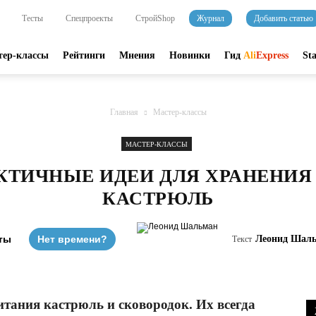
Тесты
Спецпроекты
СтройShop
Журнал
Добавить статью
тер-классы
Рейтинги
Мнения
Новинки
Гид
Ali
Express
St
Главная
Мастер-классы
МАСТЕР-КЛАССЫ
КТИЧНЫЕ ИДЕИ ДЛЯ ХРАНЕНИЯ
КАСТРЮЛЬ
ты
Нет времени?
Леонид Шал
Текст
итания кастрюль и сковородок. Их всегда