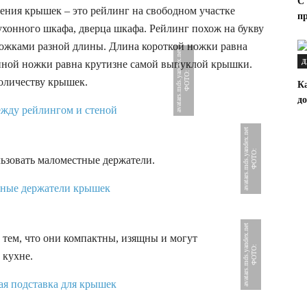
С
ения крышек – это рейлинг на свободном участке
п
кухонного шкафа, дверца шкафа. Рейлинг похож на букву
ожками разной длины. Длина короткой ножки равна
t
Д
нной ножки равна крутизне самой выпуклой крышки.
Ф
О
Т
О
:
a
v
a
t
a
r
s
.
m
d
s
.
y
a
n
d
e
x
.
n
e
оличеству крышек.
Ка
д
t
Ф
О
Т
О
:
a
v
a
t
a
r
s
.
m
d
s
.
y
a
n
d
e
x
.
n
e
ьзовать маломестные держатели.
t
тем, что они компактны, изящны и могут
Ф
О
Т
О
:
a
v
a
t
a
r
s
.
m
d
s
.
y
a
n
d
e
x
.
n
e
 кухне.