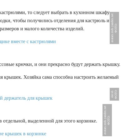
кастрюлями, то следует выбрать в кухонном шкафу
t
одки, чтобы получились отделения для кастрюль и
Ф
О
Т
О
:
a
v
a
t
a
r
s
.
m
d
s
.
y
a
n
d
e
x
.
n
e
размеров и малого количества изделий.
совые крючки, и они прекрасно будут держать крышку.
ля крышек. Хозяйка сама способна настроить желаемый
Ф
О
Т
:
s
kr
.
s
О
h
t
Ф
О
Т
О
:
a
v
a
t
a
r
s
.
m
d
s
.
y
a
n
d
e
x
.
n
e
в отдельной, выделенной для этого корзинке.