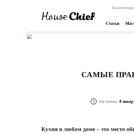
HouseChief
Калькуляторы
—
online-
издание
Статьи
Мас
для
современных
мастеров
САМЫЕ ПРА
4 мину
На чтение:
Кухня в любом доме – это место об