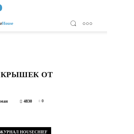
ar
House
 КРЫШЕК ОТ
0
ьман
4830
ЖУРНАЛ HOUSECHIEF