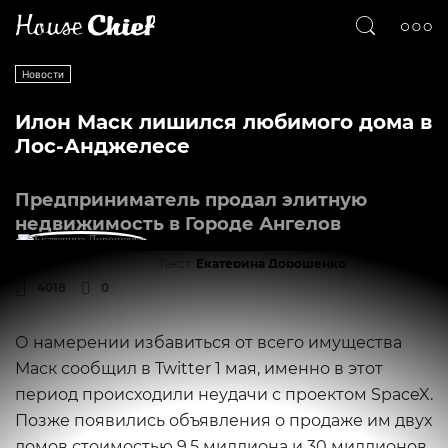
Новости
Илон Маск лишился любимого дома в
Лос-Анджелесе
Предприниматель продал элитную
недвижимость в Городе Ангелов
Текст
Екатерина Дорошенко
4018
0
О намерении избавиться от всего имущества
Маск сообщил в Twitter 1 мая, именно в этот
период происходили неудачи с проектом SpaceX.
Позже появились объявления о продаже им двух
домов стоимостью 9,5 миллиона и 30 миллионов