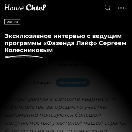
Мнения
Эксклюзивное интервью с ведущим
программы «Фазенда Лайф» Сергеем
Колесниковым
Текст
Екатерина Дорошенко
701
0
Нет времени?
На чтение:
2 минуты
ТВ-программы о ремонте квартиры и
обустройстве загородного участка
неизменно пользуются большой
популярностью у жителей нашей страны.
Если вы из их числа, то вам крупно