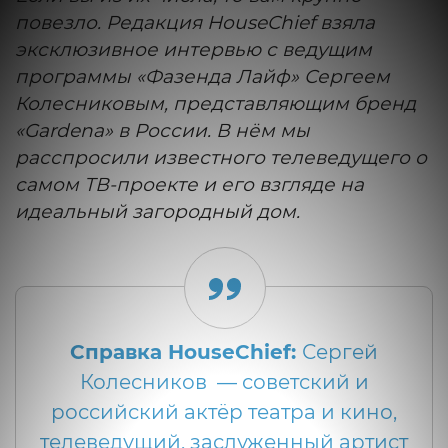
повезло. Редакция HouseChief взяла
эксклюзивное интервью с ведущим
программы «Фазенда Лайф» Сергеем
Колесниковым, представляющим бренд
«Gardena» в России. В нём мы
расспросили известного телеведущего о
самом ТВ-проекте и его взгляде на
идеальный загородный дом.
Справка HouseChief:
Сергей
Колесников — советский и
российский актёр театра и кино,
телеведущий, заслуженный артист