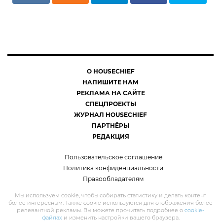
О HOUSECHIEF
НАПИШИТЕ НАМ
РЕКЛАМА НА САЙТЕ
СПЕЦПРОЕКТЫ
ЖУРНАЛ HOUSECHIEF
ПАРТНЁРЫ
РЕДАКЦИЯ
Пользовательское соглашение
Политика конфиденциальности
Правообладателям
Мы используем cookie, чтобы собирать статистику и делать контент
более интересным. Также cookie используются для отображения более
релевантной рекламы. Вы можете прочитать подробнее о
cookie-
файлах
и изменить настройки вашего браузера.