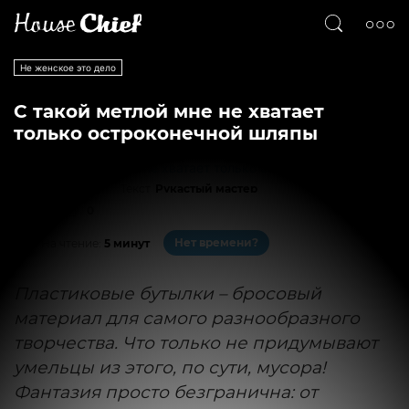
Не женское это дело
С такой метлой мне не хватает
только остроконечной шляпы
Текст
Рукастый мастер
979
0
Нет времени?
На чтение:
5 минут
Пластиковые бутылки – бросовый
материал для самого разнообразного
творчества. Что только не придумывают
умельцы из этого, по сути, мусора!
Фантазия просто безгранична: от