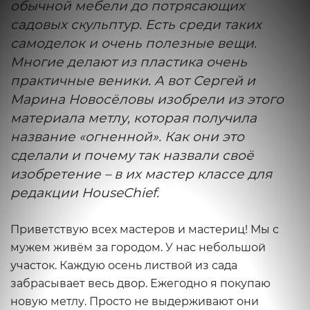
обычной мебели до потрясающих
садовых скульптур. Есть среди таких
самоделок и очень полезные вещи.
Многие делают из пластика очень
практичные веники. А вот Сергей и
Марина Новосёловы изобрели из этого
материала метлу, которая получила
название «огненной». Как они это
сделали и почему так назвали своё
изобретение – в их мастер классе для
редакции HouseChief.
Приветствую всех мастеров и мастериц! Мы с
мужем живём за городом. У нас небольшой
участок. Каждую осень листвой из сада
забрасывает весь двор. Ежегодно я покупаю
новую метлу. Просто не выдерживают они