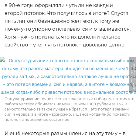
в 90-е годы оформляли чуть ли не каждый
второй потолок. Что получилось в итоге? Спустя
пять лет они безнадёжно желтеют, к тому же
почему-то упорно отклеиваются и отваливаются.
Хотя нужно признать, что их дополнительное
свойство − утеплять потолок − довольно ценно.
Ф
О
Т
О:
r
e
m
o
n
t
-
p
o
d
kl
u
c
h
-
s
e
v
a
s
t
o
p
ol.
r
-
u
Оштукатуривание точно не станет экономным выбором, потому что
работа мастера обойдётся не меньше, чем 1 000 рублей за 1 м2, а
самостоятельно за такое лучше не браться − это потеря времени,
сил и нервов, а в итоге – возможно, и шанса когда-либо привести
потолок в нормальное состояние
И ещё некоторые размышления на эту тему − в