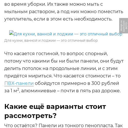
во время уборки. Их также можно мыть с
мыльным раствором, а под них можно поместить
утеплитель, если в этом есть необходимость.
-
m
u
Ф
О
Т
О:
b
a
t
h
r
o
o
d
e
si
g
n.
s
Для кухни, ванной и лоджии — это отличный выбор
Что касается гостиной, то вопрос спорный,
потому что какими бы ни были панели, они будут
делить потолок на продольные линии, и с этим
придётся мириться. Что касается стоимости – то
ПВХ-панели
обойдутся примерно в 300 рублей
2
за 1 м
, алюминиевые – почти в пять раз дороже.
Какие ещё варианты стоит
рассмотреть?
Что остаётся? Панели из тонкого пенопласта. Так