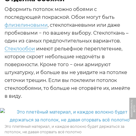
Оформить потолок можно обоями с
последующей покраской. Обои могут быть
флизелиновыми
, стеклотканевыми или даже
пробковыми − по вашему выбору. Стеклоткань –
один из самых предпочтительных вариантов.
Стеклообои
имеют рельефное переплетение,
которое скроет небольшие недочёты в
поверхности. Кроме того − они армируют
штукатурку, и больше вы не увидите на потолке
сеточки трещин. Если вы поклеили потолок
стеклообоями, то больше не оторвёте их, имейте
в виду.
u
Ф
О
Т
О:
vl
a
d
s
t
r
oi
k
o
m.
r
Это плетёный материал, и каждое волокно будет держаться за
потолок, не давая оторвать всё полотно