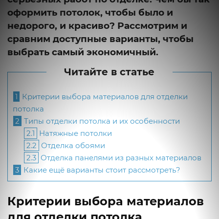
оформить потолок, чтобы было и
недорого, и красиво? Рассмотрим и
сравним доступные варианты, чтобы
выбрать самый экономичный.
Читайте в статье
1
Критерии выбора материалов для отделки
потолка
2
Типы отделки потолка и их особенности
2.1
Натяжные потолки
2.2
Отделка обоями
2.3
Отделка панелями из разных материалов
3
Какие ещё варианты стоит рассмотреть?
Критерии выбора материалов
для отделки потолка