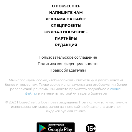
О HOUSECHIEF
НАПИШИТЕ НАМ
РЕКЛАМА НА САЙТЕ
СПЕЦПРОЕКТЫ
ЖУРНАЛ HOUSECHIEF
ПАРТНЁРЫ
РЕДАКЦИЯ
Пользовательское соглашение
Политика конфиденциальности
Правообладателям
Мы используем cookie, чтобы собирать статистику и делать контент
более интересным. Также cookie используются для отображения более
релевантной рекламы. Вы можете прочитать подробнее о
cookie-
файлах
и изменить настройки вашего браузера.
© 2023 HouseChief.ru. Все права защищены. При полном или частичном
использовании материалов данного сайта обязательна активная
индексируемая ссылка.