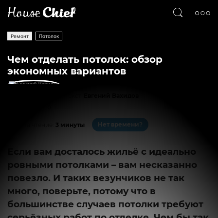
Ремонт
Потолок
Чем отделать потолок: обзор
экономных вариантов
Текст
Евгений Вахидов
3181
0
Нет времени?
На чтение:
3 минуты
Если вам досталось жильё с идеально
ровными потолками – вам несказанно
повезло. И таких везунчиков не так
много, поверьте, потому что в
большинстве случаев потолки требуют
серьёзных работ по отделке. Чем бы так