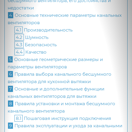
бесшумного вентилятора, его достоинства и
недостатки
4
Основные технические параметры канальных
вентиляторов
4.1
Производительность
4.2
Шумность
4.3
Безопасность
4.4
Качество
5
Основные геометрические размеры и
параметры вентиляторов
6
Правила выбора канального бесшумного
вентилятора для кухонной вытяжки
7
Основные и дополнительные функции
канальных вентиляторов для вытяжки
8
Правила установки и монтажа бесшумного
канального вентилятора
8.1
Пошаговая инструкция подключения
9
Правила эксплуатации и ухода за канальными