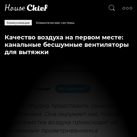
Коммуникации
Климатические системы
Качество воздуха на первом месте:
канальные бесшумные вентиляторы
для вытяжки
Текст
Светлана Антонова
6346
0
Нет времени?
На чтение:
6 минут
Сейчас трудно представить свою жизнь
без техники. Она окружает нас повсюду.
Даже очистка воздуха происходит не
банальным проветриванием,а