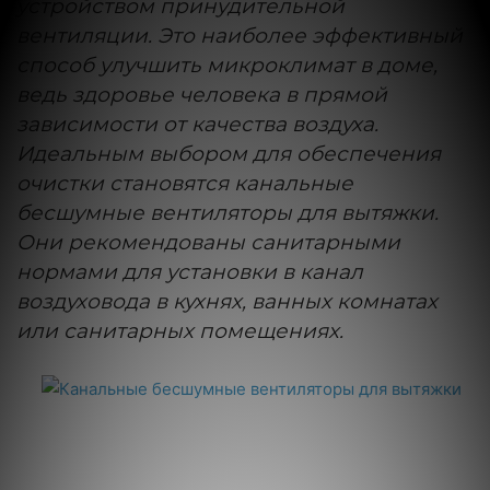
устройством принудительной
вентиляции. Это наиболее эффективный
способ улучшить микроклимат в доме,
ведь здоровье человека в прямой
зависимости от качества воздуха.
Идеальным выбором для обеспечения
очистки становятся канальные
бесшумные вентиляторы для вытяжки.
Они рекомендованы санитарными
нормами для установки в канал
воздуховода в кухнях, ванных комнатах
или санитарных помещениях.