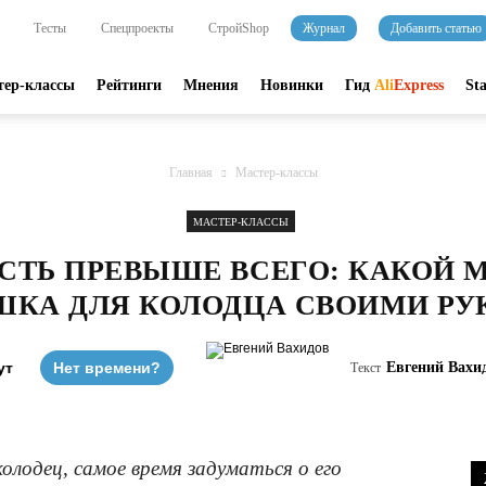
Тесты
Спецпроекты
СтройShop
Журнал
Добавить статью
тер-классы
Рейтинги
Мнения
Новинки
Гид
Ali
Express
St
Главная
Мастер-классы
МАСТЕР-КЛАССЫ
СТЬ ПРЕВЫШЕ ВСЕГО: КАКОЙ 
КА ДЛЯ КОЛОДЦА СВОИМИ Р
ут
Нет времени?
Евгений Вахи
Текст
колодец, самое время задуматься о его