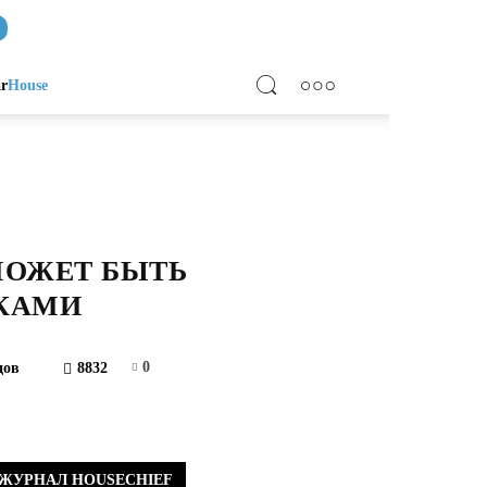
ar
House
МОЖЕТ БЫТЬ
УКАМИ
0
дов
8832
ЖУРНАЛ HOUSECHIEF