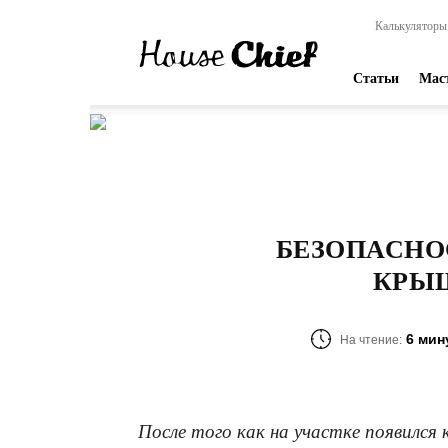
HouseChief
Калькуляторы
—
online-
издание
Статьи
Мас
для
современных
мастеров
БЕЗОПАСНО
КРЫШ
6 мин
На чтение:
После того как на участке появился 