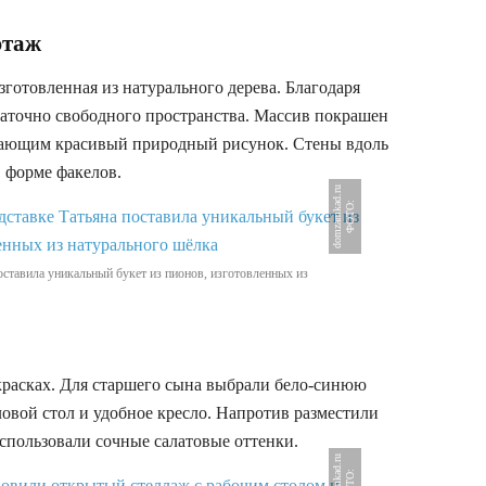
этаж
зготовленная из натурального дерева. Благодаря
таточно свободного пространства. Массив покрашен
вающим красивый природный рисунок. Стены вдоль
 форме факелов.
u
Ф
О
Т
О
:
d
o
m
z
a
m
k
a
d
.
r
оставила уникальный букет из пионов, изготовленных из
красках. Для старшего сына выбрали бело-синюю
ловой стол и удобное кресло. Напротив разместили
спользовали сочные салатовые оттенки.
u
Ф
О
Т
О
:
d
o
m
z
a
m
k
a
d
.
r