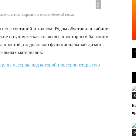
афель, стены покрасили в светло-бежевой гамме
хню с гостиной и холлом. Рядом обустроили кабинет
ские и супружеская спальня с просторным балконом.
ла простой, но довольно функциональный дизайн-
ральных материалов.
К
К
п
О