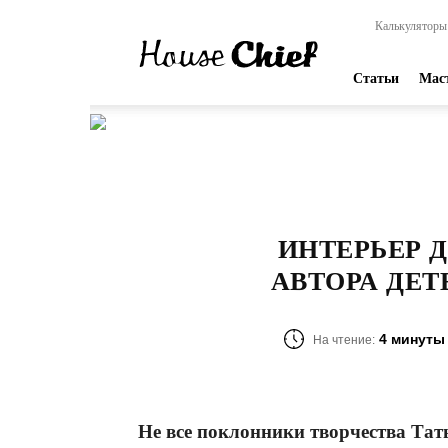
HouseChief
Калькуляторы
—
online-
издание
Статьи
Мас
для
современных
мастеров
ИНТЕРЬЕР 
АВТОРА ДЕ
4 минуты
На чтение:
Не все поклонники творчества Тат