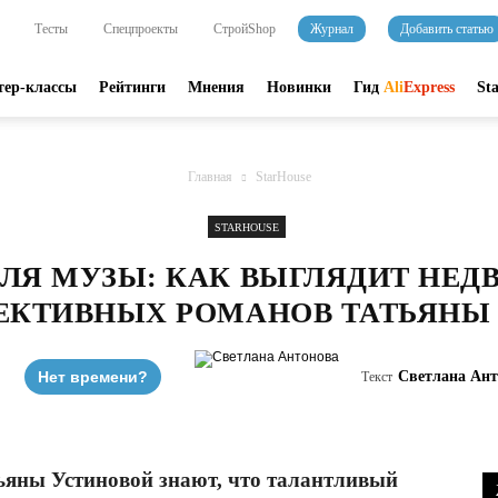
Тесты
Спецпроекты
СтройShop
Журнал
Добавить статью
тер-классы
Рейтинги
Мнения
Новинки
Гид
Ali
Express
St
Главная
StarHouse
STARHOUSE
ДЛЯ МУЗЫ: КАК ВЫГЛЯДИТ НЕ
ТЕКТИВНЫХ РОМАНОВ ТАТЬЯНЫ
Нет времени?
Светлана Ант
Текст
ьяны Устиновой знают, что талантливый