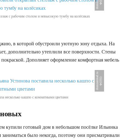
ллаж с рабочим столом и невысокую тумбу на колёсиках
жию, в которой обустроили уютную зону отдыха. На
ет, дополнительно утеплили все поверхности. Стены
с покраской. Дополняет оформление комфортная мебель
u
Ф
О
Т
О
:
d
o
m
z
a
m
k
a
d
.
r
ила несколько кашпо с комнатными цветами
иновых
жем купили готовый дом в небольшом посёлке Ильинка
 заниматься было некогда, поэтому они присматривали