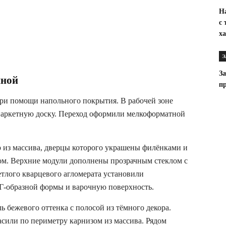
Н
с
х
Э
З
иной
п
ри помощи напольного покрытия. В рабочей зоне
 паркетную доску. Переход оформили мелкоформатной
р из массива, дверцы которого украшены филёнками и
м. Верхние модули дополнены прозрачным стеклом с
етлого кварцевого агломерата установили
Г-образной формы и варочную поверхность.
 бежевого оттенка с полосой из тёмного декора.
или по периметру карнизом из массива. Рядом