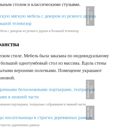
льным столом и классическими стульями.
u
Ф
О
Т
О
:
d
o
m
z
a
m
k
a
d
.
r
ель с декором из резного дерева и большой телевизор
ранства
ском стиле. Мебель была заказана по индивидуальному
 большой однотумбовый стол из массива. Вдоль стены
рытыми верхними полочками. Помещение украшают
иновой.
u
Ф
О
Т
О
:
d
o
m
z
a
m
k
a
d
.
r
жными портьерами, театрально собранными в нижней части
e
Ф
О
Т
О
:
c
o
l
o
r
s
.
l
i
f
 строгих деревянных рамках