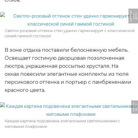
y
Ф
О
Т
О:
d
o
m
-
e
x
p
e
r
b
t.
Светло-розовый оттенок стен удачно гармонирует с классической
синей гаммой гостиной
В зоне отдыха поставили белоснежную мебель.
Освещает гостиную дворцовая позолоченная
люстра, украшенная россыпью хрусталя. На
окнах повесили элегантные комплекты из тюля
персикового оттенка и портьер с ламбрекенами
красного цвета.
u
Ф
О
Т
О:
w
d
a
y.
r
Каждая картина подсвечена элегантными светильниками с
матовыми плафонами