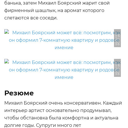
банька, затем Михаил Боярский жарит свой
фирменный шашлык, на аромат которого
слетаются все соседи.
Ф
О
Т
О:
pi
-
w
o
r
d
s.
c
o
c
m
Ф
О
Т
О:
pi
-
w
o
r
d
s.
c
o
c
m
Резюме
Михаил Боярский очень консервативен. Каждый
интерьер артист основательно продумывал,
чтобы обстановка была комфортна и актуальна
долгие годы. Супруги много лет