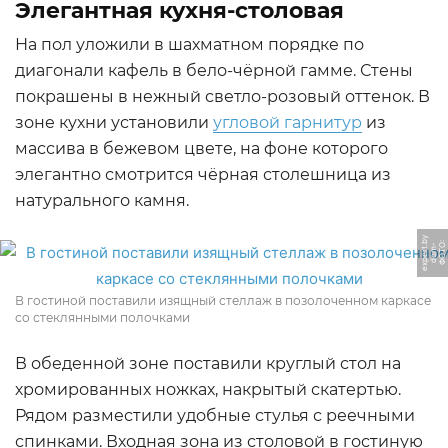
Элегантная кухня-столовая
На пол уложили в шахматном порядке по
диагонали кафель в бело-чёрной гамме. Стены
покрашены в нежный светло-розовый оттенок. В
зоне кухни установили
угловой гарнитур
из
массива в бежевом цвете, на фоне которого
элегантно смотрится чёрная столешница из
натурального камня.
y
Ф
О
Т
О:
d
o
m
-
e
x
p
e
r
b
t.
В гостиной поставили изящный стеллаж в позолоченном каркасе
со стеклянными полочками
В обеденной зоне поставили круглый стол на
хромированных ножках, накрытый скатертью.
Рядом разместили удобные стулья с реечными
спинками. Входная зона из столовой в гостиную