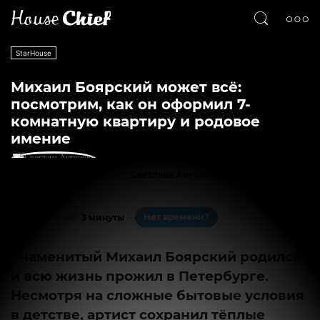
StarHouse
Михаил Боярский может всё:
посмотрим, как он оформил 7-
комнатную квартиру и родовое
имение
Текст
Светлана Антонова
5526
1
Нет времени?
На чтение:
3 минуты
Знаменитый Михаил Боярский родился
и всю жизнь прожил в Петербурге.
Несмотря на сложные бытовые условия
в детстве, артист сохранил тёплые