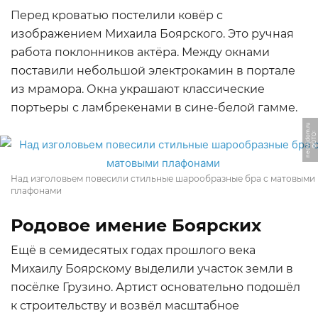
Перед кроватью постелили ковёр с
изображением Михаила Боярского. Это ручная
работа поклонников актёра. Между окнами
поставили небольшой электрокамин в портале
из мрамора. Окна украшают классические
портьеры с ламбрекенами в сине-белой гамме.
u
Ф
О
Т
О:
n
e
d
vij
d
o
m.
r
Над изголовьем повесили стильные шарообразные бра с матовыми
плафонами
Родовое имение Боярских
Ещё в семидесятых годах прошлого века
Михаилу Боярскому выделили участок земли в
посёлке Грузино. Артист основательно подошёл
к строительству и возвёл масштабное