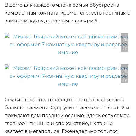
В доме для каждого члена семьи обустроена
комфортная комната, кроме того, есть гостиная с
камином, кухня, столовая и солярий.
Ф
О
Т
О:
pi
-
w
o
r
d
s.
c
o
c
m
Ф
О
Т
О:
pi
-
w
o
r
d
s.
c
o
c
m
Семья старается проводить на даче как можно
больше времени. Супруги переезжают весной и
покидают дом поздней осенью. Здесь есть самое
главное – тишина и спокойствие, их так не
хватает в мегаполисе. Еженедельно топится