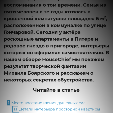
воспоминания о том времени. Семья из
пяти человек в те годы ютилась в
2
крошечной комнатушке площадью 6 м
,
расположенной в коммуналке по улице
Гончаровой. Сегодня у актёра
роскошные апартаменты в Питере и
родовое гнездо в пригороде, интерьеры
которых он оформлял самостоятельно. В
нашем обзоре HouseChief мы покажем
результат творческой фантазии
Михаила Боярского и расскажем о
некоторых секретах обустройства.
Читайте в статье
1
Место восстановления душевных сил
1.1
Детали интерьера просторной квартиры