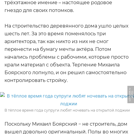
трёхэтажное имение – настоящее родовое
гнездо для своих потомков.
На строительство деревянного дома ушло целых
шесть лет. За это время поменялось три
архитектора, так как никто из них не смог
перенести на бумагу мечты актёра. Потом
начались проблемы с рабочими, которые просто
крали материал с объекта. Терпение Михаила
Боярского лопнуло, и он решил самостоятельно
контролировать стройку.
u
Ф
О
Т
О:
u
z
n
a
y
v
s
e.
r
В тёплое время года супруги любят ночевать на открытой лоджии
Поскольку Михаил Боярский − не строитель, дом
вышел довольно оригинальный. Полы во многих