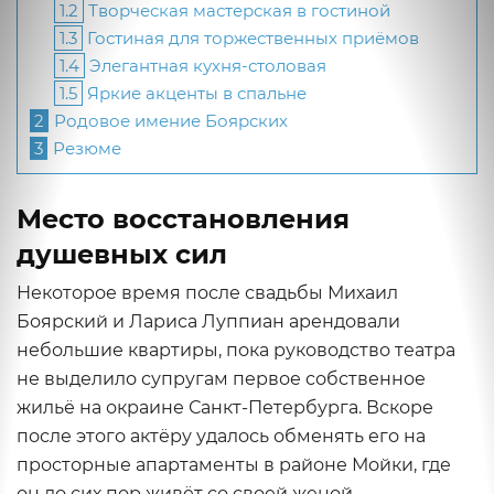
1.2
Творческая мастерская в гостиной
1.3
Гостиная для торжественных приёмов
1.4
Элегантная кухня-столовая
1.5
Яркие акценты в спальне
2
Родовое имение Боярских
3
Резюме
Место восстановления
душевных сил
Некоторое время после свадьбы Михаил
Боярский и Лариса Луппиан арендовали
небольшие квартиры, пока руководство театра
не выделило супругам первое собственное
жильё на окраине Санкт-Петербурга. Вскоре
после этого актёру удалось обменять его на
просторные апартаменты в районе Мойки, где
он до сих пор живёт со своей женой.