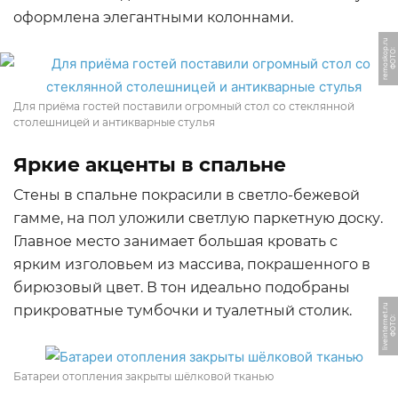
оформлена элегантными колоннами.
u
Ф
О
Т
О:
r
e
m
o
s
k
o
p.
r
Для приёма гостей поставили огромный стол со стеклянной
столешницей и антикварные стулья
Яркие акценты в спальне
Стены в спальне покрасили в светло-бежевой
гамме, на пол уложили светлую паркетную доску.
Главное место занимает большая кровать с
ярким изголовьем из массива, покрашенного в
бирюзовый цвет. В тон идеально подобраны
прикроватные тумбочки и туалетный столик.
u
Ф
О
Т
О:
li
v
ei
n
t
e
r
n
e
t.
r
Батареи отопления закрыты шёлковой тканью