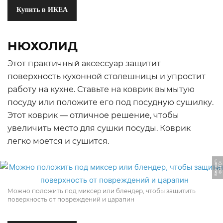
Купить в ИКЕА
НЮХОЛИД
Этот практичный аксессуар защитит
поверхность кухонной столешницы и упростит
работу на кухне. Ставьте на коврик вымытую
посуду или положите его под посудную сушилку.
Этот коврик — отличное решение, чтобы
увеличить место для сушки посуды. Коврик
легко моется и сушится.
m
Ф
О
Т
О:
i
k
e
a.
c
o
Можно положить под миксер или блендер, чтобы защитить
поверхность от повреждений и царапин