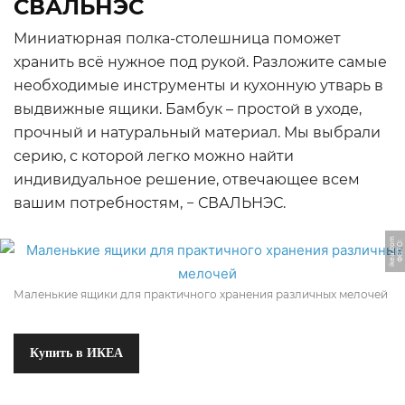
СВАЛЬНЭС
Миниатюрная полка-столешница поможет
хранить всё нужное под рукой. Разложите самые
необходимые инструменты и кухонную утварь в
выдвижные ящики. Бамбук – простой в уходе,
прочный и натуральный материал. Мы выбрали
серию, с которой легко можно найти
индивидуальное решение, отвечающее всем
вашим потребностям, − СВАЛЬНЭС.
m
Ф
О
Т
О:
i
k
e
a.
c
o
Маленькие ящики для практичного хранения различных мелочей
Купить в ИКЕА