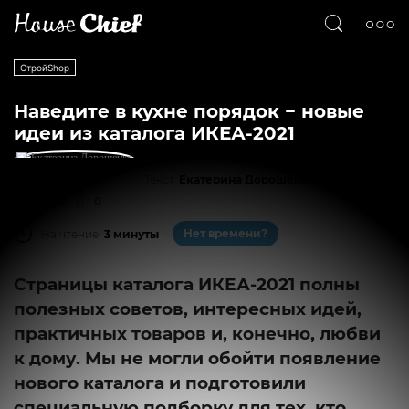
СтройShop
Наведите в кухне порядок − новые
идеи из каталога ИКЕА-2021
Текст
Екатерина Дорошенко
11225
0
Нет времени?
На чтение:
3 минуты
Страницы каталога ИКЕА-2021 полны
полезных советов, интересных идей,
практичных товаров и, конечно, любви
к дому. Мы не могли обойти появление
нового каталога и подготовили
специальную подборку для тех, кто