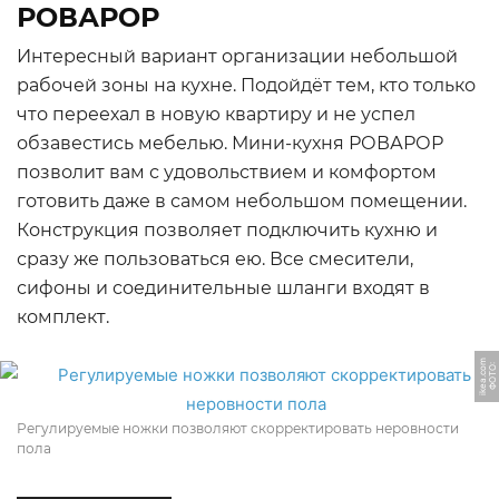
РОВАРОР
Интересный вариант организации небольшой
рабочей зоны на кухне. Подойдёт тем, кто только
что переехал в новую квартиру и не успел
обзавестись мебелью. Мини-кухня РОВАРОР
позволит вам с удовольствием и комфортом
готовить даже в самом небольшом помещении.
Конструкция позволяет подключить кухню и
сразу же пользоваться ею. Все смесители,
сифоны и соединительные шланги входят в
комплект.
m
Ф
О
Т
О:
i
k
e
a.
c
o
Регулируемые ножки позволяют скорректировать неровности
пола