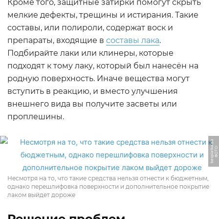
Кроме того, защитные затирки помогут скрыть
мелкие дефекты, трещины и истирания. Такие
составы, или полироли, содержат воск и
препараты, входящие в
составы лака
.
Подбирайте лаки или клинеры, которые
подходят к тому лаку, который был нанесён на
родную поверхность. Иначе вещества могут
вступить в реакцию, и вместо улучшения
внешнего вида вы получите засветы или
проплешины.
a
Ф
О
Т
О:
b
e
s
pl
a
t
k
a.
u
Несмотря на то, что такие средства нельзя отнести к бюджетным,
однако перешлифовка поверхности и дополнительное покрытие
лаком выйдет дороже
Решение проблем