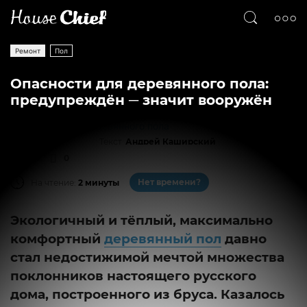
Ремонт
Пол
Опасности для деревянного пола:
предупреждён ─ значит вооружён
Текст
Андрей Каширский
225
0
Нет времени?
На чтение:
2 минуты
Экологичный и тёплый, максимально
комфортный
деревянный пол
давно
стал недостижимой мечтой множества
поклонников настоящего русского
дома, построенного из бруса. Казалось