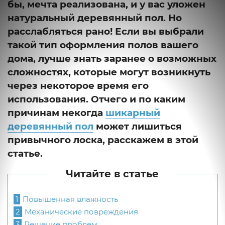
бы, мечта реализована, и у вас уложен
натуральный деревянный пол. Но
расслабляться рано! Если вы выбрали
такой тип оформления полов вашего
дома, лучше знать заранее о возможных
сложностях, которые могут возникнуть
через некоторое время его
использования. Отчего и по каким
причинам некогда
шикарный
деревянный пол
может лишиться
привычного лоска, расскажем в этой
статье.
Читайте в статье
1
Повышенная влажность
2
Механические повреждения
3
Решение проблем