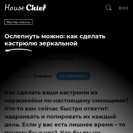
Мастер-классы
Ослепнуть можно: как сделать
кастрюлю зеркальной
Текст
Юлия Гузяева
2777
1
Нет времени?
На чтение:
2 минуты
Как сделать ваши кастрюли из
нержавейки по-настоящему сияющими?
Кто-то вам сейчас быстро ответит:
надраивать и полировать их каждый
день. Если у вас есть лишнее время – то
почему бы и нет? Как бы вы ни