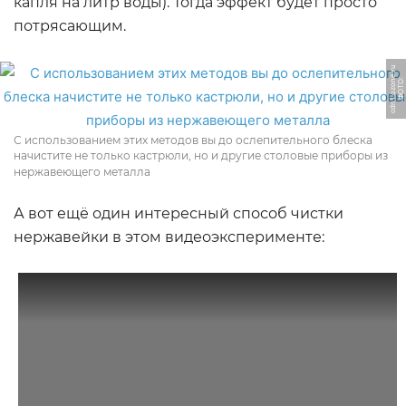
капля на литр воды). Тогда эффект будет просто
потрясающим.
u
Ф
О
Т
О:
c
d
n
1.
o
z
o
n
e.
r
С использованием этих методов вы до ослепительного блеска
начистите не только кастрюли, но и другие столовые приборы из
нержавеющего металла
А вот ещё один интересный способ чистки
нержавейки в этом видеоэксперименте: