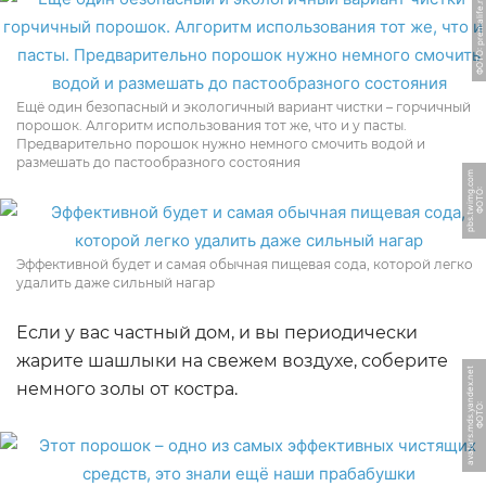
ФОТО: premalife.ru
Ещё один безопасный и экологичный вариант чистки – горчичный
порошок. Алгоритм использования тот же, что и у пасты.
Предварительно порошок нужно немного смочить водой и
размешать до пастообразного состояния
m
Ф
О
Т
О:
p
b
s.
t
wi
m
g.
c
o
Эффективной будет и самая обычная пищевая сода, которой легко
удалить даже сильный нагар
Если у вас частный дом, и вы периодически
жарите шашлыки на свежем воздухе, соберите
t
немного золы от костра.
Ф
О
Т
О:
a
v
a
t
a
r
s.
m
d
s.
y
a
n
d
e
x.
n
e