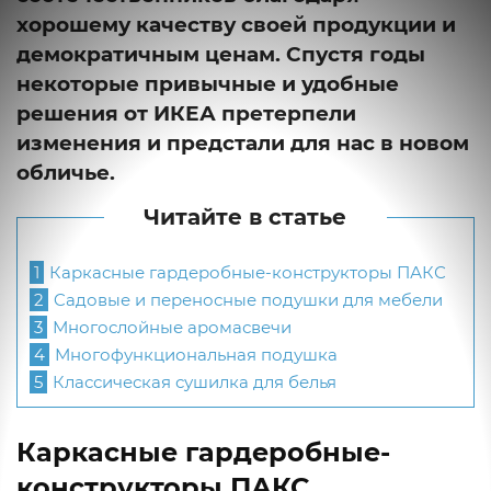
хорошему качеству своей продукции и
демократичным ценам. Спустя годы
некоторые привычные и удобные
решения от ИКЕА претерпели
изменения и предстали для нас в новом
обличье.
Читайте в статье
1
Каркасные гардеробные-конструкторы ПАКС
2
Cадовые и переносные подушки для мебели
3
Многослойные аромасвечи
4
Многофункциональная подушка
5
Классическая сушилка для белья
Каркасные гардеробные-
конструкторы ПАКС