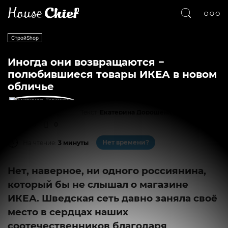
СтройShop
Иногда они возвращаются −
полюбившиеся товары ИКЕА в новом
обличье
Текст
Екатерина Дорошенко
14186
0
Нет времени?
На чтение:
3 минуты
Нет, наверное, ни одного россиянина,
который бы не слышал о магазине
ИКЕА. Шведская сеть давно заняла своё
место в сердцах наших
соотечественников благодаря