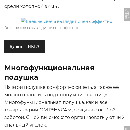
среди холодной зимы.
m
Ф
О
Т
О:
i
k
e
a.
c
o
Внешне свеча выглядит очень эффектно
Купить в ИКЕА
Многофункциональная
подушка
На этой подушке комфортно сидеть, а также её
можно положить под спину или поясницу.
Многофункциональная подушка, как и все
товары серии ОМТЭНКСАМ, создана с особой
заботой. С ней вы сможете организовать уютный
спальный уголок.