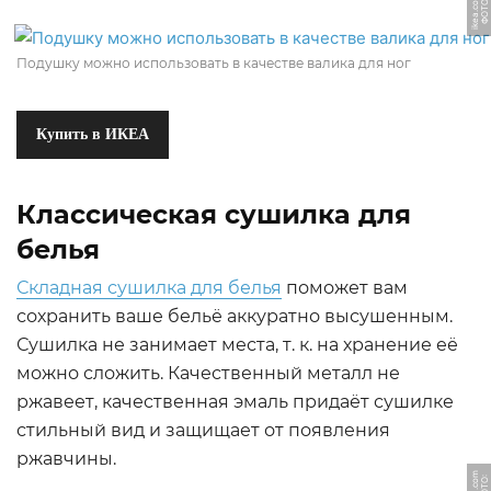
m
Ф
О
Т
О:
i
k
e
a.
c
o
Подушку можно использовать в качестве валика для ног
Купить в ИКЕА
Классическая сушилка для
белья
Складная сушилка для белья
поможет вам
сохранить ваше бельё аккуратно высушенным.
Сушилка не занимает места, т. к. на хранение её
можно сложить. Качественный металл не
ржавеет, качественная эмаль придаёт сушилке
стильный вид и защищает от появления
ржавчины.
m
Ф
О
Т
О:
i
k
e
a.
c
o