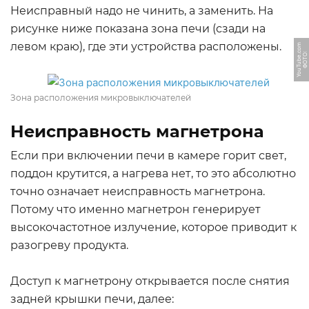
Неисправный надо не чинить, а заменить. На
рисунке ниже показана зона печи (сзади на
левом краю), где эти устройства расположены.
m
Ф
О
Т
О:
Y
o
u
T
u
b
e.
c
o
Зона расположения микровыключателей
Неисправность магнетрона
Если при включении печи в камере горит свет,
поддон крутится, а нагрева нет, то это абсолютно
точно означает неисправность магнетрона.
Потому что именно магнетрон генерирует
высокочастотное излучение, которое приводит к
разогреву продукта.
Доступ к магнетрону открывается после снятия
задней крышки печи, далее: