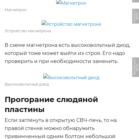
Магнетрон
u
Ф
О
Т
О:
el
e
c
t
r
y.
r
Устройство магнетрона
В схеме магнетрона есть высоковольтный диод,
который тоже может выйти из строя. Его надо
проверить и при необходимости заменить.
m
Ф
О
Т
О:
Y
o
u
T
u
b
e.
c
o
Высоковольтный диод
Прогорание слюдяной
пластины
Если заглянуть в открытую СВЧ-печь, то на
правой стенке можно обнаружить
привинченный одним болтом небольшой