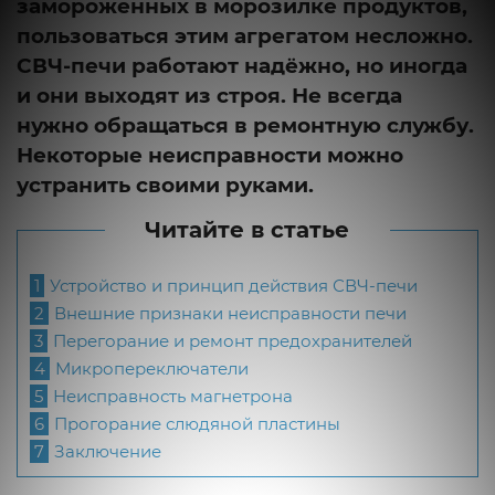
замороженных в морозилке продуктов,
пользоваться этим агрегатом несложно.
СВЧ-печи работают надёжно, но иногда
и они выходят из строя. Не всегда
нужно обращаться в ремонтную службу.
Некоторые неисправности можно
устранить своими руками.
Читайте в статье
1
Устройство и принцип действия СВЧ-печи
2
Внешние признаки неисправности печи
3
Перегорание и ремонт предохранителей
4
Микропереключатели
5
Неисправность магнетрона
6
Прогорание слюдяной пластины
7
Заключение