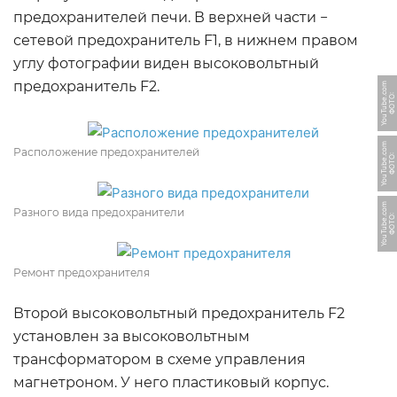
предохранителей печи. В верхней части −
сетевой предохранитель F1, в нижнем правом
углу фотографии виден высоковольтный
предохранитель F2.
m
Ф
О
Т
О:
Y
o
u
T
u
b
e.
c
o
m
Расположение предохранителей
Ф
О
Т
О:
Y
o
u
T
u
b
e.
c
o
m
Разного вида предохранители
Ф
О
Т
О:
Y
o
u
T
u
b
e.
c
o
Ремонт предохранителя
Второй высоковольтный предохранитель F2
установлен за высоковольтным
трансформатором в схеме управления
магнетроном. У него пластиковый корпус.