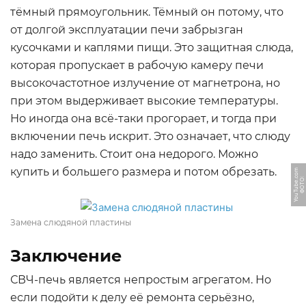
тёмный прямоугольник. Тёмный он потому, что
от долгой эксплуатации печи забрызган
кусочками и каплями пищи. Это защитная слюда,
которая пропускает в рабочую камеру печи
высокочастотное излучение от магнетрона, но
при этом выдерживает высокие температуры.
Но иногда она всё-таки прогорает, и тогда при
включении печь искрит. Это означает, что слюду
надо заменить. Стоит она недорого. Можно
купить и большего размера и потом обрезать.
m
Ф
О
Т
О:
Y
o
u
T
u
b
e.
c
o
Замена слюдяной пластины
Заключение
СВЧ-печь является непростым агрегатом. Но
если подойти к делу её ремонта серьёзно,