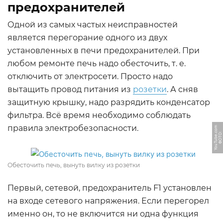
предохранителей
Одной из самых частых неисправностей
является перегорание одного из двух
установленных в печи предохранителей. При
любом ремонте печь надо обесточить, т. е.
отключить от электросети. Просто надо
вытащить провод питания из
розетки
. А сняв
защитную крышку, надо разрядить конденсатор
фильтра. Всё время необходимо соблюдать
правила электробезопасности.
m
Ф
О
Т
О:
Y
o
u
T
u
b
e.
c
o
Обесточить печь, вынуть вилку из розетки
Первый, сетевой, предохранитель F1 установлен
на входе сетевого напряжения. Если перегорел
именно он, то не включится ни одна функция