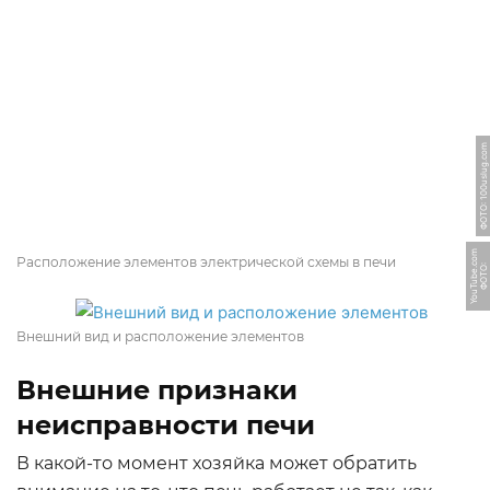
ФОТО: 100uslug.com
m
Расположение элементов электрической схемы в печи
Ф
О
Т
О:
Y
o
u
T
u
b
e.
c
o
Внешний вид и расположение элементов
Внешние признаки
неисправности печи
В какой-то момент хозяйка может обратить