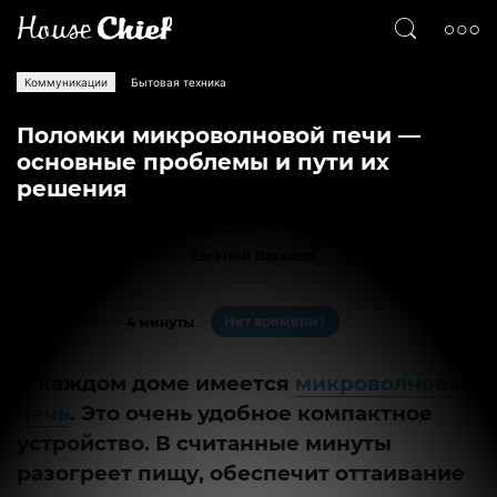
Коммуникации
Бытовая техника
Поломки микроволновой печи —
основные проблемы и пути их
решения
Текст
Евгений Вахидов
4838
0
Нет времени?
На чтение:
4 минуты
В каждом доме имеется
микроволновая
печь
. Это очень удобное компактное
устройство. В считанные минуты
разогреет пищу, обеспечит оттаивание