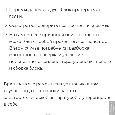
Первым делом следует блок протереть от
грязи.
Осмотреть, проверить все провода и клеммы.
На самом деле причиной неисправности
может быть пробой проходного конденсатора.
В этом случае потребуется разборка
магнетрона, проверка и удаление
неисправного конденсатора, установка нового
и сборка блока.
Браться за его ремонт следует только в том
случае, когда есть навыки работы с
электротехнической аппаратурой и уверенность
в себе.
m
Ф
О
Т
О:
Y
o
u
T
u
b
e.
c
o