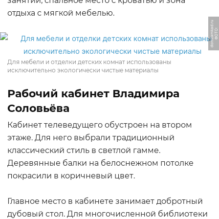
занятий, спальное место с кроватью и зона
отдыха с мягкой мебелью.
u
Ф
О
Т
О:
d
o
m
z
a
m
k
a
d.
r
Для мебели и отделки детских комнат использованы
исключительно экологически чистые материалы
Рабочий кабинет Владимира
Соловьёва
Кабинет телеведущего обустроен на втором
этаже. Для него выбрали традиционный
классический стиль в светлой гамме.
Деревянные балки на белоснежном потолке
покрасили в коричневый цвет.
Главное место в кабинете занимает добротный
дубовый стол. Для многочисленной библиотеки