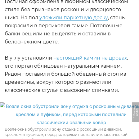
Гостиная оформлена в любимом классическом
стиле без признаков роскоши и дворцового
шика. На пол
уложили паркетную доску
, стены
покрасили в персиковой гамме. Потолочные
балки решили не выделять и оставили в
белоснежном цвете.
В углу установили
настоящий камин на дровах
,
его портал облицован натуральным камнем.
Рядом поставили большой обеденный стол из
древесины, вокруг которого разместили
классические стулья с высокими спинками.
t
Ф
О
Т
О:
1
2
3
r
u.
n
e
Возле окна обустроили зону отдыха с роскошным диваном,
креслом и пуфиком, перед которыми постелили классический