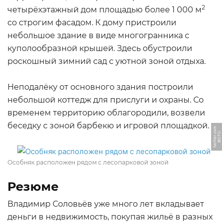
2
четырёхэтажный дом площадью более 1 000 м
со строгим фасадом. К дому пристроили
небольшое здание в виде многогранника с
куполообразной крышей. Здесь обустроили
роскошный зимний сад с уютной зоной отдыха.
Неподалёку от основного здания построили
небольшой коттедж для прислуги и охраны. Со
временем территорию облагородили, возвели
беседку с зоной барбекю и игровой площадкой.
m
Ф
О
Т
О:
t
wi
t
t
e
r.
c
o
Особняк расположен рядом с лесопарковой зоной
Резюме
Владимир Соловьёв уже много лет вкладывает
деньги в недвижимость, покупая жильё в разных