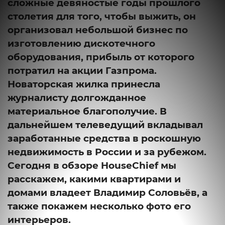
сложные девяностые годы прошлого
столетия для того, чтобы выжить, он
организовал небольшой бизнес по
изготовлению дискотечного
оборудования, прибыль от которого
потратил на акции Газпрома.
Новаторская жилка принесла
журналисту долгожданное
материальное благополучие. В
дальнейшем телеведущий вкладывал
заработанные средства в роскошную
недвижимость в России и за рубежом.
Сегодня в обзоре HouseChief мы
расскажем, какими квартирами и
домами владеет Владимир Соловьёв, а
также покажем несколько фото его
интерьеров.