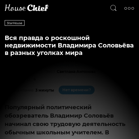
StarHouse
Вся правда о роскошной
недвижимости Владимира Соловьёва
в разных уголках мира
Текст
Светлана Антонова
14540
6
Нет времени?
На чтение:
3 минуты
Популярный политический
обозреватель Владимир Соловьёв
начинал свою трудовую деятельность
обычным школьным учителем. В