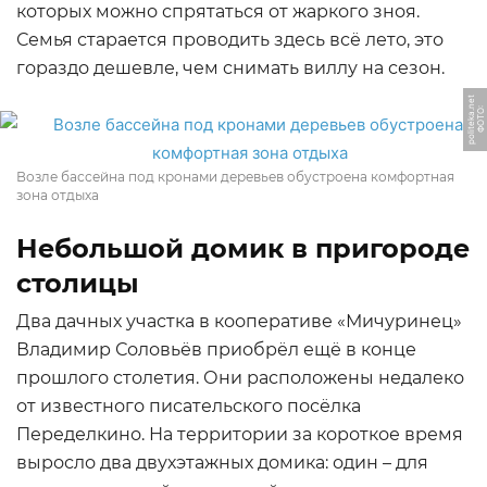
которых можно спрятаться от жаркого зноя.
Семья старается проводить здесь всё лето, это
гораздо дешевле, чем снимать виллу на сезон.
t
Ф
О
Т
О:
p
oli
t
e
k
a.
n
e
Возле бассейна под кронами деревьев обустроена комфортная
зона отдыха
Небольшой домик в пригороде
столицы
Два дачных участка в кооперативе «Мичуринец»
Владимир Соловьёв приобрёл ещё в конце
прошлого столетия. Они расположены недалеко
от известного писательского посёлка
Переделкино. На территории за короткое время
выросло два двухэтажных домика: один – для