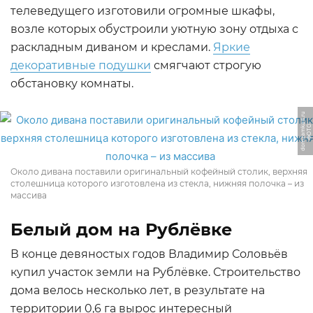
телеведущего изготовили огромные шкафы,
возле которых обустроили уютную зону отдыха с
раскладным диваном и креслами.
Яркие
декоративные подушки
смягчают строгую
обстановку комнаты.
u
Ф
О
Т
О:
d
o
m
z
a
m
k
a
d.
r
Около дивана поставили оригинальный кофейный столик, верхняя
столешница которого изготовлена из стекла, нижняя полочка – из
массива
Белый дом на Рублёвке
В конце девяностых годов Владимир Соловьёв
купил участок земли на Рублёвке. Строительство
дома велось несколько лет, в результате на
территории 0,6 га вырос интересный