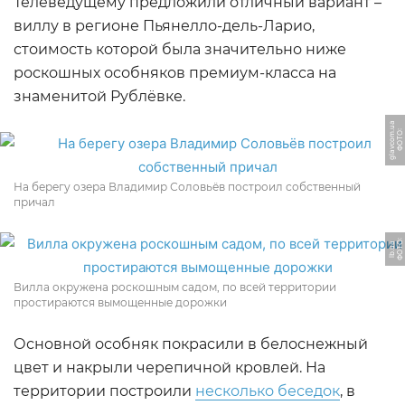
Телеведущему предложили отличный вариант –
виллу в регионе Пьянелло-дель-Ларио,
стоимость которой была значительно ниже
роскошных особняков премиум-класса на
знаменитой Рублёвке.
a
Ф
О
Т
О:
gl
a
v
c
o
m.
u
На берегу озера Владимир Соловьёв построил собственный
причал
Ф
О
Т
О:
l
b.
u
a
Вилла окружена роскошным садом, по всей территории
простираются вымощенные дорожки
Основной особняк покрасили в белоснежный
цвет и накрыли черепичной кровлей. На
территории построили
несколько беседок
, в