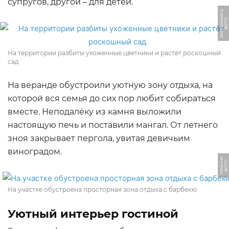
супругов, другой – для детей.
u
Ф
О
Т
О:
d
o
m
z
a
m
k
a
d.
r
На территории разбиты ухоженные цветники и растёт роскошный
сад
На веранде обустроили уютную зону отдыха, на
которой вся семья до сих пор любит собираться
вместе. Неподалёку из камня выложили
настоящую печь и поставили мангал. От летнего
зноя закрывает пергола, увитая девичьим
виноградом.
t
Ф
О
Т
О:
fi
s
h
ki.
n
e
На участке обустроена просторная зона отдыха с барбекю
Уютный интерьер гостиной