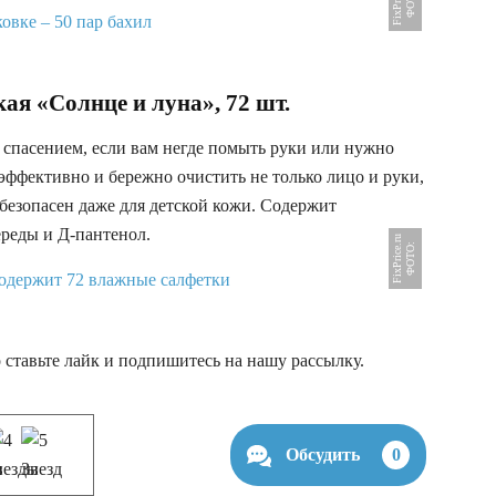
u
Ф
О
Т
О
:
F
i
x
P
r
i
c
e
.
r
ая «Солнце и луна», 72 шт.
 спасением, если вам негде помыть руки или нужно
т эффективно и бережно очистить не только лицо и руки,
безопасен даже для детской кожи. Содержит
реды и Д-пантенол.
u
Ф
О
Т
О
:
F
i
x
P
r
i
c
e
.
r
 ставьте лайк и подпишитесь на нашу рассылку.
Обсудить
0