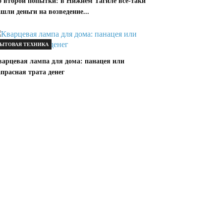
о второй попытки: в Нижнем Тагиле всё-таки
шли деньги на возведение...
ЫТОВАЯ ТЕХНИКА
варцевая лампа для дома: панацея или
прасная трата денег