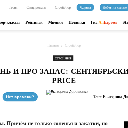
Тесты
Спецпроекты
СтройShop
Журнал
Добавить статью
тер-классы
Рейтинги
Мнения
Новинки
Гид
Ali
Express
St
Главная
СтройShop
СТРОЙSHOP
НЬ И ПРО ЗАПАС: СЕНТЯБРЬСКИ
PRICE
Нет времени?
Екатерина Д
Текст
ы. Причём не только соленья и закатки, но