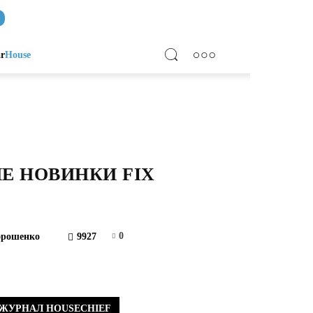
ar
House
Е НОВИНКИ FIX
0
орошенко
9927
ЖУРНАЛ HOUSECHIEF