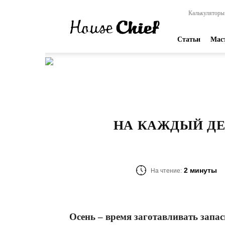
HouseChief
Калькуляторы
—
online-
издание
Статьи
Мас
для
современных
мастеров
НА КАЖДЫЙ ДЕ
2 минуты
На чтение:
Осень – время заготавливать запас