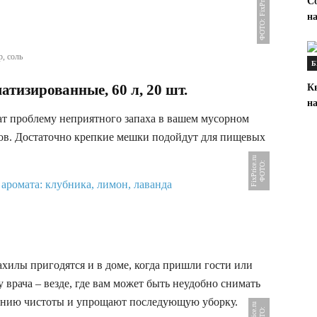
ФОТО: FixPrice.ru
С
на
р, соль
Б
атизированные, 60 л, 20 шт.
К
на
т проблему неприятного запаха в вашем мусорном
ров. Достаточно крепкие мешки подойдут для пищевых
u
Ф
О
Т
О
:
F
i
x
P
r
i
c
e
.
r
ахилы пригодятся и в доме, когда пришли гости или
 у врача – везде, где вам может быть неудобно снимать
анию чистоты и упрощают последующую уборку.