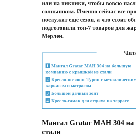
или на пикники, чтобы вовсю насл
солнышком. Именно сейчас все пр
послужит ещё сезон, а что стоит о
подготовили топ-7 товаров для жар
Мерлен.
Чита
1
Мангал Gratar МАН 304 на большую
компанию с крышкой из стали
2
Кресло-шезлонг Турин с металлически
каркасом и матрасом
3
Большой дачный зонт
4
Кресло-гамак для отдыха на террасе
Мангал Gratar МАН 304 на
стали