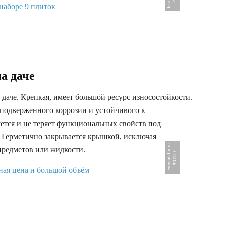
а даче
 даче. Крепкая, имеет большой ресурс износостойкости.
 подверженного коррозии и устойчивого к
тся и не теряет функциональных свойств под
. Герметично закрывается крышкой, исключая
u
предметов или жидкости.
Ф
О
Т
О
:
l
e
r
o
y
m
e
r
l
i
n
.
r