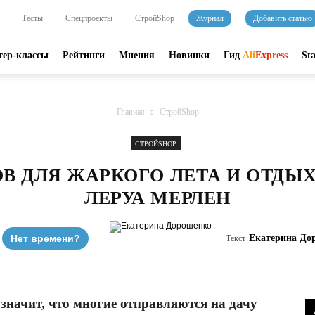
Тесты
Спецпроекты
СтройShop
Журнал
Добавить статью
тер-классы
Рейтинги
Мнения
Новинки
Гид
Ali
Express
St
Главная
СтройShop
СТРОЙSHOP
ОВ ДЛЯ ЖАРКОГО ЛЕТА И ОТДЫХ
ЛЕРУА МЕРЛЕН
Нет времени?
Екатерина До
Текст
 значит, что многие отправляются на дачу