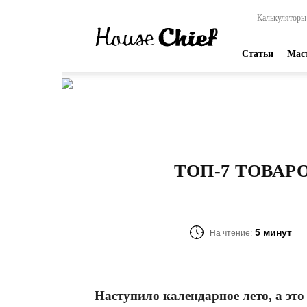
HouseChief
Калькуляторы
—
online-
издание
Статьи
Мас
для
современных
мастеров
ТОП-7 ТОВАР
5 минут
На чтение:
Наступило календарное лето, а это