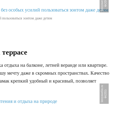
u
Ф
О
Т
О
:
l
e
r
o
y
m
e
r
l
i
n
.
r
й пользоваться зонтом даже детям
 террасе
а отдыха на балконе, летней веранде или квартире.
шу мечту даже в скромных пространствах. Качество
 Гамак крепкий удобный и красивый, позволяет
u
Ф
О
Т
О
:
l
e
r
o
y
m
e
r
l
i
n
.
r