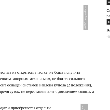
О
ФОТО: leroymerlin.ru
С
р
С
В
п
стить на открытом участке, не боясь получить
крепким запорным механизмом, не боится сильного
 Зонт оснащён системой наклона купола (2 положения),
ремя суток, не переставляя зонт с движением солнца, а
одит и приобретается отдельно.