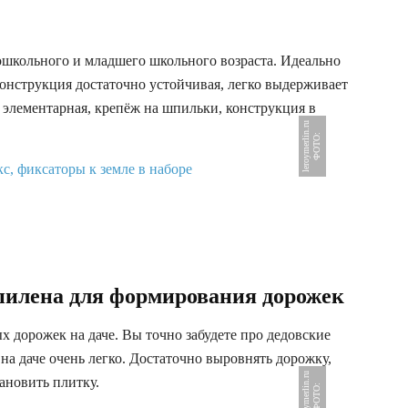
школьного и младшего школьного возраста. Идеально
онструкция достаточно устойчивая, легко выдерживает
а элементарная, крепёж на шпильки, конструкция в
u
Ф
О
Т
О
:
l
e
r
o
y
m
e
r
l
i
n
.
r
пилена для формирования дорожек
 дорожек на даче. Вы точно забудете про дедовские
 на даче очень легко. Достаточно выровнять дорожку,
u
ановить плитку.
Ф
О
Т
О
:
l
e
r
o
y
m
e
r
l
i
n
.
r