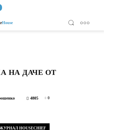
ar
House
А НА ДАЧЕ ОТ
0
рошенко
4805
ЖУРНАЛ HOUSECHIEF