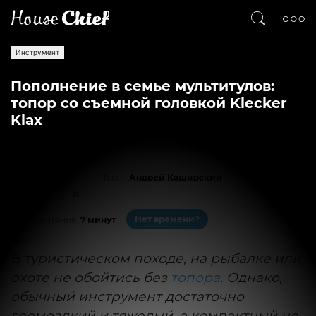
Инструмент
Пополнение в семье мультитулов:
топор со съемной головкой Klecker
Klax
Текст
Андрей Каширский
3844
0
Нет времени?
На чтение:
7 минут
В туристическом походе, на рыбалке или
охоте не обойтись без
топора
. Однако,
обычный инструмент достаточно
громоздкий и тяжелый, а компактный не