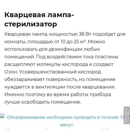
Кварцевая лампа-
стерилизатор
Кварцевая лампа, мощностью 38 Вт подойдет для
комнаты, площадью от 10 до 25 м². Можно
использовать для дезинфекции любых
помещений. Под воздействием тока пластины
расщепляют молекулы кислорода и создают
Озон. Усовершенствованный кислород
обеззараживает поверхность, но помещение
нуждается в вентиляции после кварцевания.
Именно поэтому во время работы прибора
лучше освободить помещение.
u
Ф
О
Т
О:
ali
e
x
p
r
e
s
s.
r