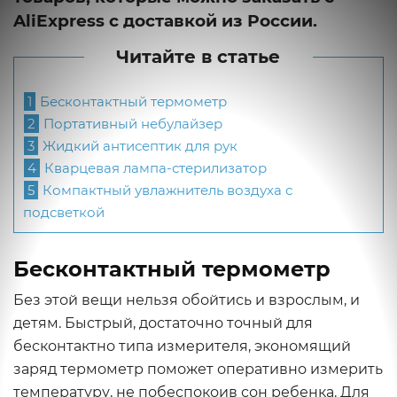
AliExpress с доставкой из России.
Читайте в статье
1
Бесконтактный термометр
2
Портативный небулайзер
3
Жидкий антисептик для рук
4
Кварцевая лампа-стерилизатор
5
Компактный увлажнитель воздуха с
подсветкой
Бесконтактный термометр
Без этой вещи нельзя обойтись и взрослым, и
детям. Быстрый, достаточно точный для
бесконтактно типа измерителя, экономящий
заряд термометр поможет оперативно измерить
температуру, не побеспокоив сон ребенка. Для