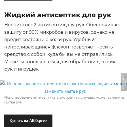
Жидкий антисептик для рук
Неспиртовой антисептик для рук. Обеспечивает
защиту от 99% микробов и вирусов, однако не
вредит состоянию кожи рук. Удобный
непроливающийся флакон позволяет носить
средство с собой, куда бы вы не отправились.
Может использоваться для обработки детских
рук и игрушек.
u
Ф
О
Т
О:
ali
e
x
p
r
e
s
s.
r
Использование антисептика в экстренных случаях может заменить
мытье рук
Купить на AliExpress