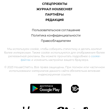
СПЕЦПРОЕКТЫ
ЖУРНАЛ HOUSECHIEF
ПАРТНЁРЫ
РЕДАКЦИЯ
Пользовательское соглашение
Политика конфиденциальности
Правообладателям
Мы используем cookie, чтобы собирать статистику и делать контент
более интересным. Также cookie используются для отображения более
релевантной рекламы. Вы можете прочитать подробнее о
cookie-
файлах
и изменить настройки вашего браузера.
© 2023 HouseChief.ru. Все права защищены. При полном или частичном
использовании материалов данного сайта обязательна активная
индексируемая ссылка.