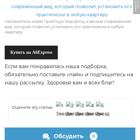
u
Ф
О
Т
О:
ali
e
x
p
r
e
s
s.
r
Увлажнитель имеет приятную подсветку и весьма современный
вид, который позволит установить его практически в любую
квартиру
Купить на AliExpress
Если вам понравилась наша подборка,
обязательно поставьте «лайк» и подпишитесь на
нашу рассылку. Здоровья вам и всех благ!
Оцените эту статью
Обсудить
0