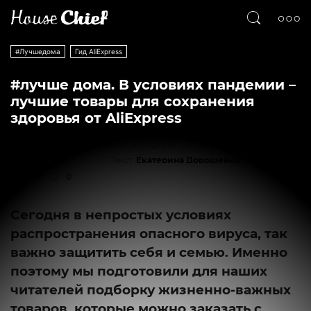
#Лучшедома
Гид AliExpress
#лучше дома. В условиях пандемии –
лучшие товары для сохранения
здоровья от AliExpress
Текст
Екатерина Дорошенко
497
0
Сегодня в непростых условиях
распространения опасного вируса, так
важно защитить себя и семью. Именно
поэтому мы подготовили для наших
читателей подборку жизненно-важных
товаров, которые можно заказать с