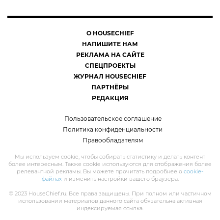
О HOUSECHIEF
НАПИШИТЕ НАМ
РЕКЛАМА НА САЙТЕ
СПЕЦПРОЕКТЫ
ЖУРНАЛ HOUSECHIEF
ПАРТНЁРЫ
РЕДАКЦИЯ
Пользовательское соглашение
Политика конфиденциальности
Правообладателям
Мы используем cookie, чтобы собирать статистику и делать контент
более интересным. Также cookie используются для отображения более
релевантной рекламы. Вы можете прочитать подробнее о
cookie-
файлах
и изменить настройки вашего браузера.
© 2023 HouseChief.ru. Все права защищены. При полном или частичном
использовании материалов данного сайта обязательна активная
индексируемая ссылка.