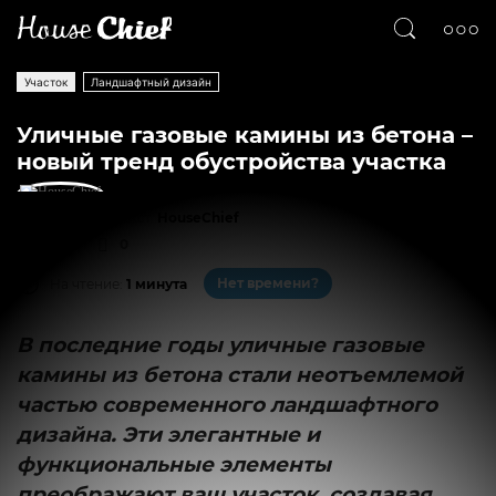
Участок
Ландшафтный дизайн
Уличные газовые камины из бетона –
новый тренд обустройства участка
Текст
HouseChief
46139
0
Нет времени?
На чтение:
1 минута
В последние годы уличные газовые
камины из бетона стали неотъемлемой
частью современного ландшафтного
дизайна. Эти элегантные и
функциональные элементы
преображают ваш участок, создавая