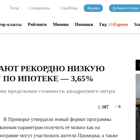
Тесты
Спецпроекты
СтройShop
Журнал
Добавить статью
тер-классы
Рейтинги
Мнения
Новинки
Гид
Ali
Express
St
ГАЮТ РЕКОРДНО НИЗКУЮ
ПО ИПОТЕКЕ — 3,65%
на предельная стоимость квадратного метра
0
107
В Приморье утвердили новый формат программы
ованным параметрам получить её можно как на
программе могут участвовать жители Приморья, а также