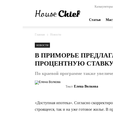
HouseChief
Калькуляторы
—
online-
издание
Статьи
Мас
для
современных
мастеров
Главная
Новости
НОВОСТИ
В ПРИМОРЬЕ ПРЕДЛА
ПРОЦЕНТНУЮ СТАВКУ 
По краевой программе также увеличе
Елена Волкова
Текст
«Доступная ипотека». Согласно скорректир
строящееся, так и на уже готовое жилье. В 