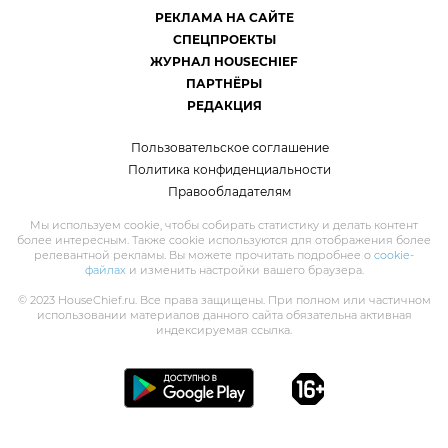
РЕКЛАМА НА САЙТЕ
СПЕЦПРОЕКТЫ
ЖУРНАЛ HOUSECHIEF
ПАРТНЁРЫ
РЕДАКЦИЯ
Пользовательское соглашение
Политика конфиденциальности
Правообладателям
Мы используем cookie, чтобы собирать статистику и делать контент
более интересным. Также cookie используются для отображения более
релевантной рекламы. Вы можете прочитать подробнее о
cookie-
файлах
и изменить настройки вашего браузера.
© 2023 HouseChief.ru. Все права защищены. При полном или частичном
использовании материалов данного сайта обязательна активная
индексируемая ссылка.