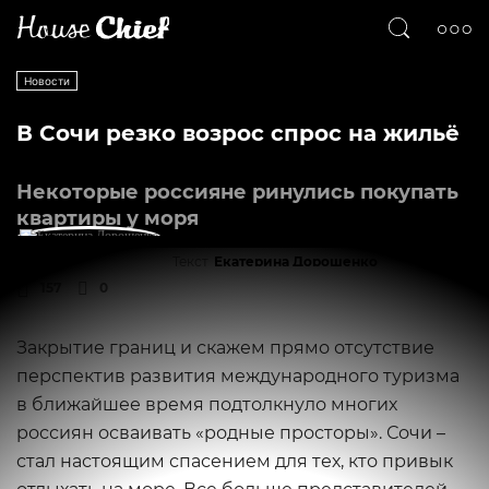
Новости
В Сочи резко возрос спрос на жильё
Некоторые россияне ринулись покупать
квартиры у моря
Текст
Екатерина Дорошенко
157
0
Закрытие границ и скажем прямо отсутствие
перспектив развития международного туризма
в ближайшее время подтолкнуло многих
россиян осваивать «родные просторы». Сочи –
стал настоящим спасением для тех, кто привык