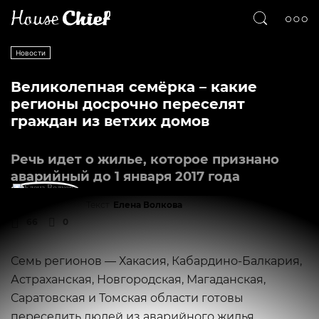
Новости
Великолепная семёрка – какие
регионы досрочно переселят
граждан из ветхих домов
Речь идет о жилье, которое признано
аварийный до 1 января 2017 года
Текст
Елена Волкова
66
0
Семь регионов — Хакасия, Кабардино-Балкария,
Астраханская, Новгородская, Магаданская,
Саратовская и Томская области готовы
переселить людей из аварийного жилья