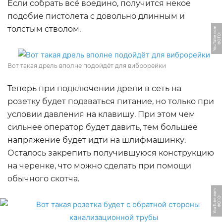
Если собрать всё воедино, получится некое
подобие пистолета с довольно длинным и
толстым стволом.
m
Ф
О
Т
О:
Y
o
u
T
u
b
e.
c
o
Вот такая дрель вполне подойдёт для виброрейки
Теперь при подключении дрели в сеть на
розетку будет подаваться питание, но только при
условии давления на клавишу. При этом чем
сильнее оператор будет давить, тем большее
напряжение будет идти на шлифмашинку.
Осталось закрепить получившуюся конструкцию
на черенке, что можно сделать при помощи
обычного скотча.
m
Ф
О
Т
О:
Y
o
u
T
u
b
e.
c
o