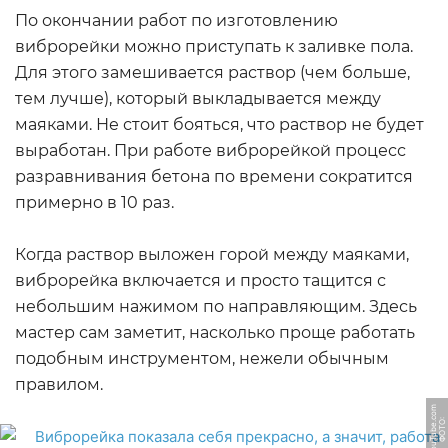
По окончании работ по изготовлению
виброрейки можно приступать к заливке пола.
Для этого замешивается раствор (чем больше,
тем лучше), который выкладывается между
маяками. Не стоит бояться, что раствор не будет
выработан. При работе виброрейкой процесс
разравнивания бетона по времени сократится
примерно в 10 раз.
Когда раствор выложен горой между маяками,
виброрейка включается и просто тащится с
небольшим нажимом по направляющим. Здесь
мастер сам заметит, насколько проще работать
подобным инструментом, нежели обычным
правилом.
m
Ф
О
Т
О:
Y
o
u
T
u
b
e.
c
o