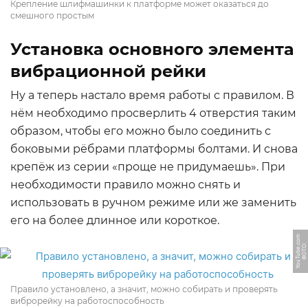
Крепление шлифмашинки к платформе может оказаться до
смешного простым
Установка основного элемента
вибрационной рейки
Ну а теперь настало время работы с правилом. В
нём необходимо просверлить 4 отверстия таким
образом, чтобы его можно было соединить с
боковыми рёбрами платформы болтами. И снова
крепёж из серии «проще не придумаешь». При
необходимости правило можно снять и
использовать в ручном режиме или же заменить
его на более длинное или короткое.
m
Ф
О
Т
О:
Y
o
u
T
u
b
e.
c
o
Правило установлено, а значит, можно собирать и проверять
виброрейку на работоспособность