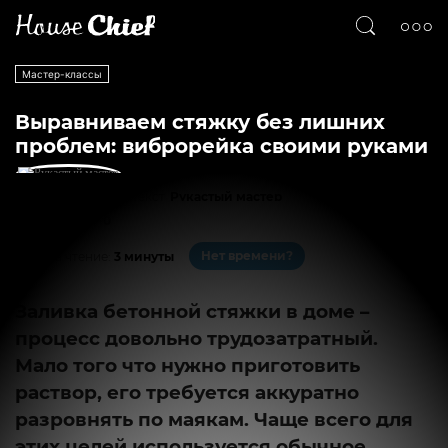
Мастер-классы
Выравниваем стяжку без лишних
проблем: виброрейка своими руками
Текст
Рукастый мастер
4929
0
Нет времени?
На чтение:
3 минуты
Заливка бетонной стяжки в доме –
процесс довольно трудозатратный.
Мало того что нужно приготовить
раствор, его требуется аккуратно
разровнять по маякам. Чаще всего для
этих целей используется обычное