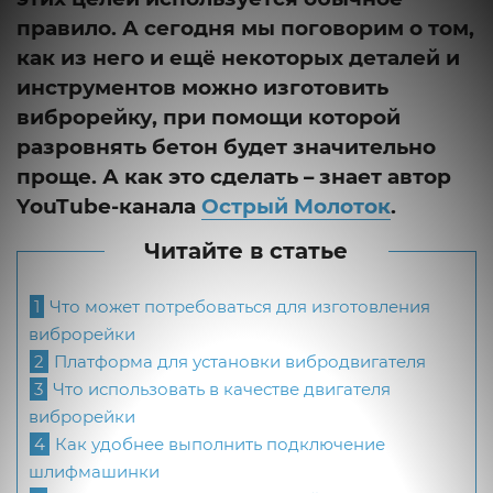
правило. А сегодня мы поговорим о том,
как из него и ещё некоторых деталей и
инструментов можно изготовить
виброрейку, при помощи которой
разровнять бетон будет значительно
проще. А как это сделать – знает автор
YouTube-канала
Острый Молоток
.
Читайте в статье
1
Что может потребоваться для изготовления
виброрейки
2
Платформа для установки вибродвигателя
3
Что использовать в качестве двигателя
виброрейки
4
Как удобнее выполнить подключение
шлифмашинки