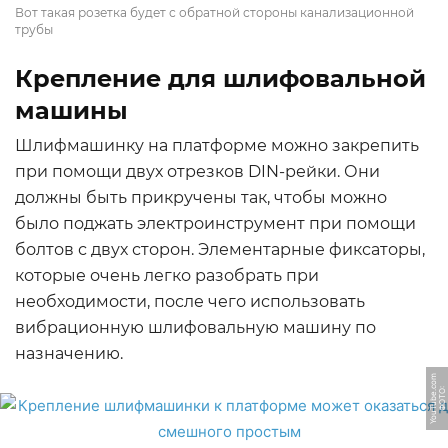
Вот такая розетка будет с обратной стороны канализационной
трубы
Крепление для шлифовальной
машины
Шлифмашинку на платформе можно закрепить
при помощи двух отрезков DIN-рейки. Они
должны быть прикручены так, чтобы можно
было поджать электроинструмент при помощи
болтов с двух сторон. Элементарные фиксаторы,
которые очень легко разобрать при
необходимости, после чего использовать
вибрационную шлифовальную машину по
назначению.
m
Ф
О
Т
О:
Y
o
u
T
u
b
e.
c
o