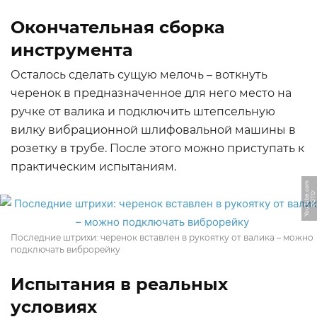
Окончательная сборка
инструмента
Осталось сделать сущую мелочь – воткнуть
черенок в предназначенное для него место на
ручке от валика и подключить штепсельную
вилку вибрационной шлифовальной машины в
розетку в трубе. После этого можно приступать к
практическим испытаниям.
m
Ф
О
Т
О:
Y
o
u
T
u
b
e.
c
o
Последние штрихи: черенок вставлен в рукоятку от валика – можно
подключать виброрейку
Испытания в реальных
условиях