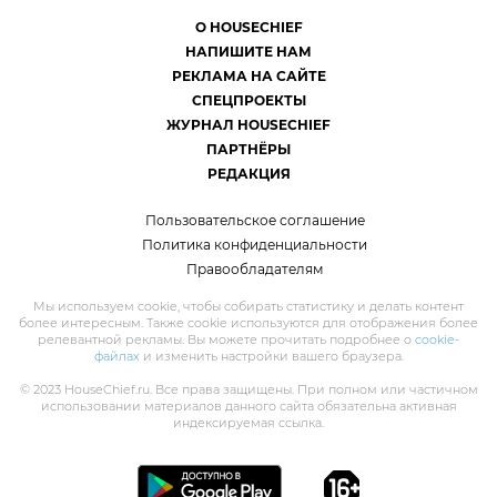
О HOUSECHIEF
НАПИШИТЕ НАМ
РЕКЛАМА НА САЙТЕ
СПЕЦПРОЕКТЫ
ЖУРНАЛ HOUSECHIEF
ПАРТНЁРЫ
РЕДАКЦИЯ
Пользовательское соглашение
Политика конфиденциальности
Правообладателям
Мы используем cookie, чтобы собирать статистику и делать контент
более интересным. Также cookie используются для отображения более
релевантной рекламы. Вы можете прочитать подробнее о
cookie-
файлах
и изменить настройки вашего браузера.
© 2023 HouseChief.ru. Все права защищены. При полном или частичном
использовании материалов данного сайта обязательна активная
индексируемая ссылка.