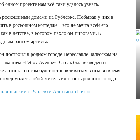
б одном проекте нам всё-таки удалось узнать.
сь роскошными домами на Рублёвке. Побывав у них в
ить в роскошном коттедже – это не мечта всей его
ак в детстве, в котором пахло бы пирогами. К
ёздным рангом артиста.
н построил в родном городе Переславле-Залесском на
названием «Petrov Avenue». Отель был возведён и
е артиста, он сам будет останавливаться в нём во время
 номер может любой житель или гость родного города.