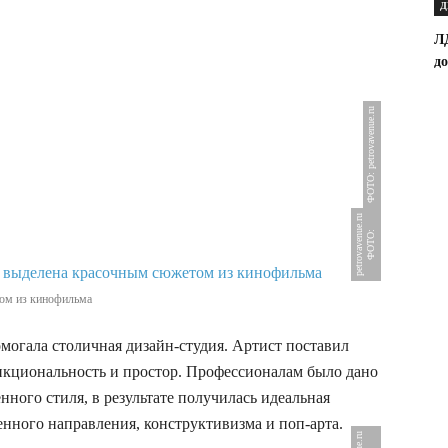
Д
Л
д
ФОТО: petrovavenue.ru
u
Ф
О
Т
О
:
p
e
t
r
o
v
a
v
e
n
u
e
.
r
том из кинофильма
могала столичная дизайн-студия. Артист поставил
нкциональность и простор. Профессионалам было дано
нного стиля, в результате получилась идеальная
нного направления, конструктивизма и поп-арта.