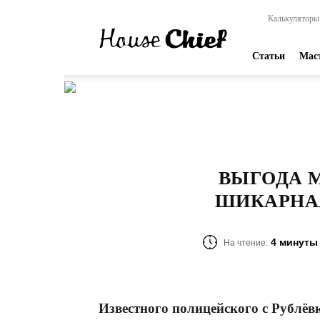
HouseChief
Калькуляторы
—
online-
издание
Статьи
Мас
для
современных
мастеров
ВЫГОДА 
ШИКАРНА
4 минуты
На чтение:
Известного полицейского с Рублёв