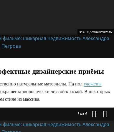
ФОТО: petrovavenue.ru
ффектные дизайнерские приёмы
ственно натуральные материалы. На пол
уложены
покрашены экологически чистой краской. В некоторых
м стиле из массива.
1
из 4