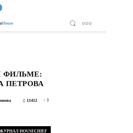
ar
House
 ФИЛЬМЕ:
 ПЕТРОВА
3
онова
11412
ЖУРНАЛ HOUSECHIEF