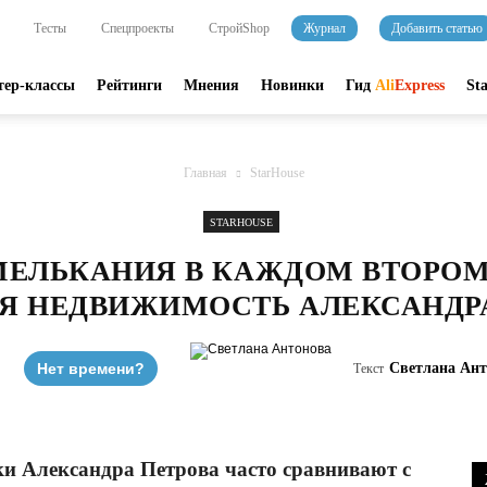
Тесты
Спецпроекты
СтройShop
Журнал
Добавить статью
тер-классы
Рейтинги
Мнения
Новинки
Гид
Ali
Express
St
Главная
StarHouse
STARHOUSE
МЕЛЬКАНИЯ В КАЖДОМ ВТОРОМ
Я НЕДВИЖИМОСТЬ АЛЕКСАНДРА
Нет времени?
Светлана Ант
Текст
ки Александра Петрова часто сравнивают с