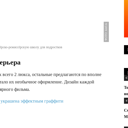
ФОТО: kinf.ru
тёрско-режиссёрскую школу для подростков
ерьера
их всего 2 люкса, остальные предлагаются по вполне
С
тало их необычное оформление. Дизайн каждой
То
ярного фильма.
но
S
С
Ме