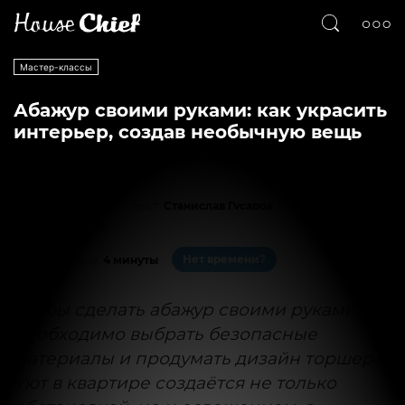
Мастер-классы
Абажур своими руками: как украсить
интерьер, создав необычную вещь
Текст
Станислав Гусаров
31406
0
Нет времени?
На чтение:
4 минуты
Чтобы сделать абажур своими руками,
необходимо выбрать безопасные
материалы и продумать дизайн торшера.
Уют в квартире создаётся не только