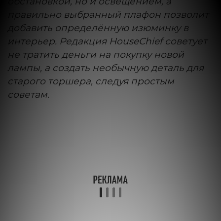
обстановкой, но и освещением, а
правильно выбранный плафон позволит
добавить определённую изюминку в
интерьер. Редакция HouseChief советует
не тратить деньги на покупку новой
лампы, а создать необычную деталь для
старого торшера, следуя простым
советам.