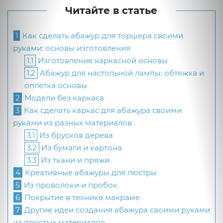
Читайте в статье
1
Как сделать абажур для торшера своими
руками: основы изготовления
1.1
Изготовление каркасной основы
1.2
Абажур для настольной лампы: обтяжка и
оплётка основы
2
Модели без каркаса
3
Как сделать каркас для абажура своими
руками из разных материалов
3.1
Из брусков дерева
3.2
Из бумаги и картона
3.3
Из ткани и пряжи
4
Креативные абажуры для люстры
5
Из проволоки и пробок
6
Покрытие в технике макраме
7
Другие идеи создания абажура своими руками
из простых материалов