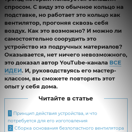
спросом. С виду это обычное кольцо на
подставке, но работает это кольцо как
вентилятор, прогоняя сквозь себя
воздух. Как это возможно? И можно ли
самостоятельно соорудить это
устройство из подручных материалов?
Оказывается, нет ничего невозможного,
это доказал автор YouTube-канала
ВСЕ
ИДЕИ
. И, руководствуясь его мастер-
классом, вы сможете повторить этот
опыт у себя дома.
Читайте в статье
1
Принцип действия устройства, и что
потребуется для его изготовления
2
Сборка основания безлопастного вентилятора