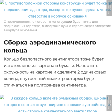
m
Ф
О
Т
О:
Y
o
u
T
u
b
e.
c
o
С противоположной стороны конструкции будет точка для
подключения адаптера, вывод тоже нужно сделать через отверстие
в корпусе основания
Сборка аэродинамического
кольца
Кольцо безлопастного вентилятора тоже будет
изготовлено из картона и бумаги. Начертите
окружность на картоне и сделайте 2 одинаковых
кольца, внутренний диаметр которых будет
отличаться на полтора-два сантиметра.
m
Ф
О
Т
О:
Y
o
u
T
u
b
e.
c
o