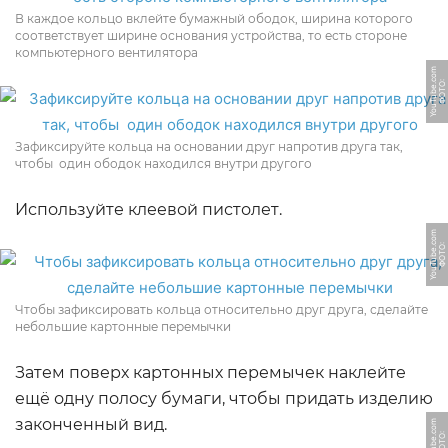
В каждое кольцо вклейте бумажный ободок, ширина которого
соответствует ширине основания устройства, то есть стороне
компьютерного вентилятора
m
Ф
О
Т
О:
Y
o
u
T
u
b
e.
c
o
Зафиксируйте кольца на основании друг напротив друга так,
чтобы один ободок находился внутри другого
Используйте клеевой пистолет.
m
Ф
О
Т
О:
Y
o
u
T
u
b
e.
c
o
Чтобы зафиксировать кольца относительно друг друга, сделайте
небольшие картонные перемычки
Затем поверх картонных перемычек наклейте
ещё одну полосу бумаги, чтобы придать изделию
законченный вид.
m
Ф
О
Т
О:
Y
o
u
T
u
b
e.
c
o