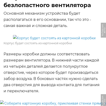
безлопастного вентилятора
Основной механизм устройства будет
располагаться в его основании, так что это ˗
самая важная и сложная деталь.
m
Ф
О
Т
О:
Y
o
u
T
u
b
e.
c
o
Корпус будет состоять из картонной коробки
Размеры коробки должны соответствовать
размерам вентилятора. В нижней части каждой
из четырёх деталей делается полукруглое
отверстие, через которое будет производиться
забор воздуха. В боковых частях нужно сделать
два отверстия для вывода контакта для питания
и переключателя.
m
Ф
О
Т
О:
Y
o
u
T
u
b
e.
c
o