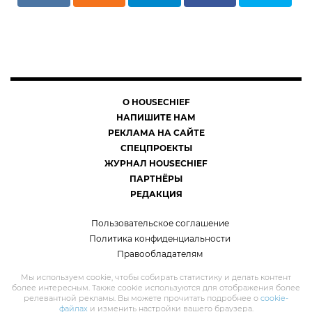
О HOUSECHIEF
НАПИШИТЕ НАМ
РЕКЛАМА НА САЙТЕ
СПЕЦПРОЕКТЫ
ЖУРНАЛ HOUSECHIEF
ПАРТНЁРЫ
РЕДАКЦИЯ
Пользовательское соглашение
Политика конфиденциальности
Правообладателям
Мы используем cookie, чтобы собирать статистику и делать контент
более интересным. Также cookie используются для отображения более
релевантной рекламы. Вы можете прочитать подробнее о
cookie-
файлах
и изменить настройки вашего браузера.