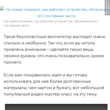
m
Ф
О
Т
О:
Y
o
u
T
u
b
e.
c
o
На схеме показано, как работает устройство, обозначены его
составные части
Такой безлопастный вентилятор выглядит очень
стильно и необычно. Так что, если вы хотите
привлечь внимание – сделайте такую вещь
своими руками, это очень познавательно, кроме
прочего.
Если вам понравилась идея и вы готовы
использовать для неё более долговечные
материалы, чем картон и бумагу, вот небольшой
популярный видео-мастер-класс на эту тему: