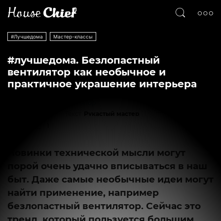
#Лучшедома
Мастер-классы
#лучшедома. Безлопастный
вентилятор как необычное и
практичное украшение интерьера
Текст
Рукастый мастер
405
1
Новинки технической мысли могут
порой очень удачно вписываться в наш
быт. Даже самые необычные идеи могут
найти применение, например
безлопастный вентилятор. Сейчас это
тренд, который пользуется большим