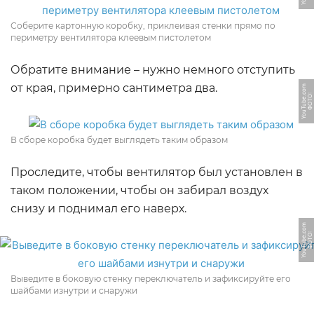
Соберите картонную коробку, приклеивая стенки прямо по
периметру вентилятора клеевым пистолетом
Обратите внимание – нужно немного отступить
от края, примерно сантиметра два.
m
Ф
О
Т
О:
Y
o
u
T
u
b
e.
c
o
В сборе коробка будет выглядеть таким образом
Проследите, чтобы вентилятор был установлен в
таком положении, чтобы он забирал воздух
снизу и поднимал его наверх.
m
Ф
О
Т
О:
Y
o
u
T
u
b
e.
c
o
Выведите в боковую стенку переключатель и зафиксируйте его
шайбами изнутри и снаружи