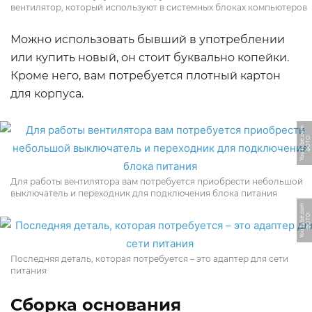
вентилятор, который используют в системных блоках компьютеров
Можно использовать бывший в употреблении
или купить новый, он стоит буквально копейки.
Кроме него, вам потребуется плотный картон
для корпуса.
m
Ф
О
Т
О:
Y
o
u
T
u
b
e.
c
o
Для работы вентилятора вам потребуется приобрести небольшой
выключатель и переходник для подключения блока питания
m
Ф
О
Т
О:
Y
o
u
T
u
b
e.
c
o
Последняя деталь, которая потребуется – это адаптер для сети
питания
Сборка основания