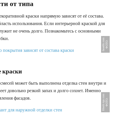
сти от типа
оративной краски напрямую зависят от её состава.
ласть использования. Если интерьерной краской для
лужит не очень долго. Познакомьтесь с основными
ибки.
m
Ф
О
Т
О
:
f
a
s
a
d
i
k
.
c
o
 краски
месей может быть выполнена отделка стен внутри и
еет довольно резкий запах и долго сохнет. Именно
m
мления фасадов.
Ф
О
Т
О
:
f
t
h
m
b
.
t
q
n
.
c
o