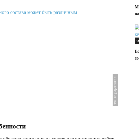
М
в
О
Е
со
ФОТО: gidpokraske.ru
обенности
ит обратить внимание на состав для внутренних работ.