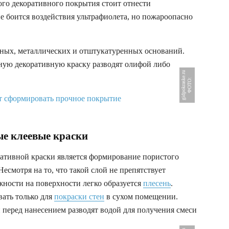
го декоративного покрытия стоит отнести
не боится воздействия ультрафиолета, но пожароопасно
нных, металлических и отштукатуренных оснований.
ую декоративную краску разводят олифой либо
u
Ф
О
Т
О
:
g
i
d
p
o
k
r
a
s
k
e
.
r
ые клеевые краски
ативной краски является формирование пористого
смотря на то, что такой слой не препятствует
жности на поверхности легко образуется
плесень
.
вать только для
покраски стен
в сухом помещении.
й перед нанесением разводят водой для получения смеси