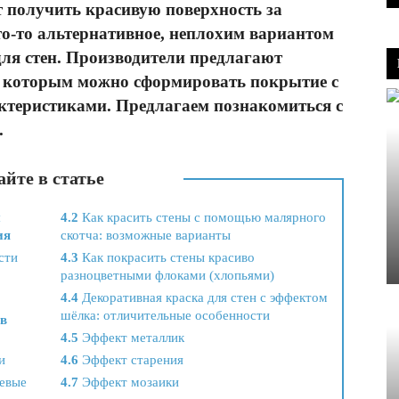
т получить красивую поверхность за
то-то альтернативное, неплохим вариантом
для стен. Производители предлагают
 которым можно сформировать покрытие с
теристиками. Предлагаем познакомиться с
.
йте в статье
ы
4.2
Как красить стены с помощью малярного
ия
скотча: возможные варианты
сти
4.3
Как покрасить стены красиво
разноцветными флоками (хлопьями)
4.4
Декоративная краска для стен с эффектом
шёлка: отличительные особенности
 в
4.5
Эффект металлик
и
4.6
Эффект старения
евые
4.7
Эффект мозаики