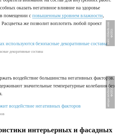
собных оказать негативное влияние на здоровье
н в помещении с
повышенным уровнем влажности
,
. Расцветка же позволит воплотить любой проект
m
Ф
О
Т
О
:
s
t
a
t
i
c
.
t
i
l
d
a
c
d
n
.
c
o
асные декоративные составы
ржать воздействие большинства негативных факторов.
u
ыдерживают значительные температурные колебания без
Ф
О
Т
О
:
a
n
t
i
q
u
e
.
n
e
w
b
o
o
k
s
h
o
p
.
r
я.
ров
ристики интерьерных и фасадных