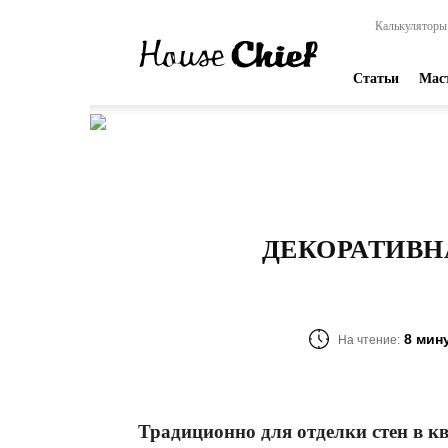
HouseChief
Калькуляторы
—
online-
издание
Статьи
Мас
для
современных
мастеров
ДЕКОРАТИВН
8 мин
На чтение:
Традиционно для отделки стен в к