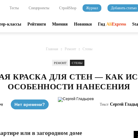
Тесты
Спецпроекты
СтройShop
Журнал
Добавить статью
тер-классы
Рейтинги
Мнения
Новинки
Гид
Ali
Express
St
Главная
Ремонт
Стены
РЕМОНТ
СТЕНЫ
АЯ КРАСКА ДЛЯ СТЕН — КАК ИС
ОСОБЕННОСТИ НАНЕСЕНИЯ
ут
Нет времени?
Сергей Глады
Текст
вартире или в загородном доме