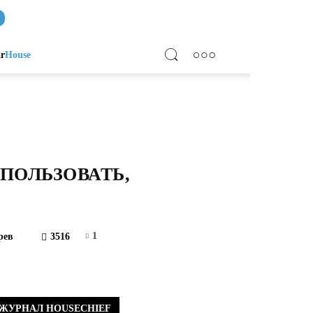
ar
House
ПОЛЬЗОВАТЬ,
1
рев
3516
ЖУРНАЛ HOUSECHIEF