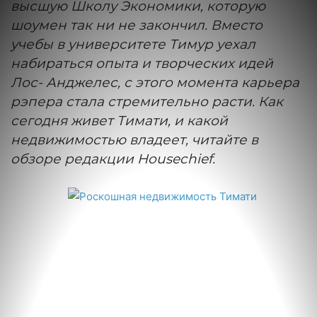
высшую Школу Экономики, которую
шоумен так ни не закончил. Вместо
учебы в университете Тимур уехал
набираться опыта и творческих идей
Лос-
Анджелес
, с этого момента карьера
рэпера стала стремительно расти. Как
сегодня живет Тимати, и какой
недвижимостью владеет, читайте в
обзоре редакции Housechief.