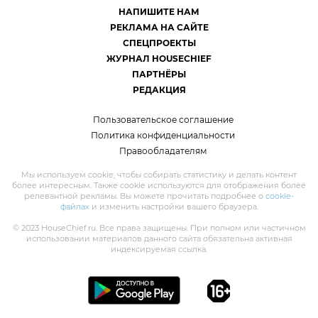
НАПИШИТЕ НАМ
РЕКЛАМА НА САЙТЕ
СПЕЦПРОЕКТЫ
ЖУРНАЛ HOUSECHIEF
ПАРТНЁРЫ
РЕДАКЦИЯ
Пользовательское соглашение
Политика конфиденциальности
Правообладателям
Мы используем cookie, чтобы собирать статистику и делать контент
более интересным. Также cookie используются для отображения более
релевантной рекламы. Вы можете прочитать подробнее о
cookie-
файлах
и изменить настройки вашего браузера.
© 2023 HouseChief.ru. Все права защищены. При полном или частичном
использовании материалов данного сайта обязательна активная
индексируемая ссылка.