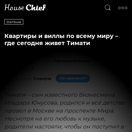
StarHouse
Квартиры и виллы по всему миру –
где сегодня живет Тимати
Текст
Светлана Антонова
23727
0
Нет времени?
На чтение:
3 минуты
Тимати – сын известного бизнесмена
Ильдара Юнусова, родился и всё детство
провел в Москве на проспекте Мира.
Несмотря на его любовь к музыке,
родители настояли, чтобы он поступил в