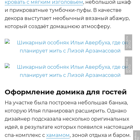
кровать с мягким изголовьем
, небольшой шкаф
и прикроватные тумбочки-пуфы. В качестве
декора выступает необычный вязаный абажур,
который создаёт домашнюю атмосферу.
u
Ф
О
Т
О:
h
o
mi
u
s.
r
s
Ф
О
Т
О:
pi
n
t
e
r
e
s
t.
e
Оформление домика для гостей
На участке была построена небольшая банька,
которую Илья планировал расширить. Однако
дизайнер подсказала несколько оригинальных
идей, в результате которых появился настоящий
спа-комплекс с
хамамом
, зоной отдыха и баром.