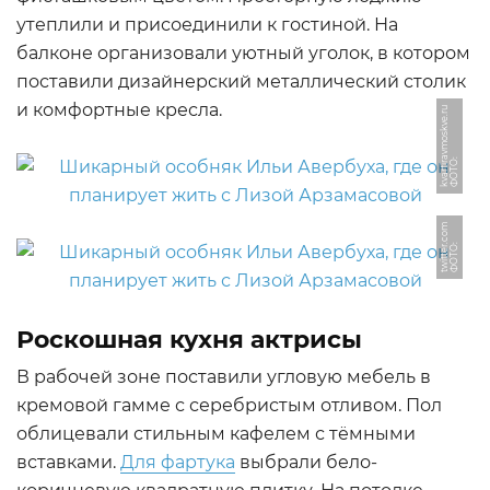
утеплили и присоединили к гостиной. На
балконе организовали уютный уголок, в котором
поставили дизайнерский металлический столик
и комфортные кресла.
u
Ф
О
Т
О:
k
v
a
r
ti
r
a
v
m
o
s
k
v
e.
r
m
Ф
О
Т
О:
t
wi
t
t
e
r.
c
o
Роскошная кухня актрисы
В рабочей зоне поставили угловую мебель в
кремовой гамме с серебристым отливом. Пол
облицевали стильным кафелем с тёмными
вставками.
Для фартука
выбрали бело-