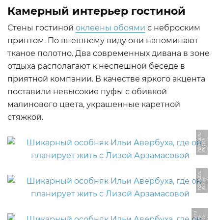
Камерный интерьер гостиной
Стены гостиной
оклеены обоями
с неброским
принтом. По внешнему виду они напоминают
тканое полотно. Два современных дивана в зоне
отдыха располагают к неспешной беседе в
приятной компании. В качестве яркого акцента
поставили невысокие пуфы с обивкой
малинового цвета, украшенные каретной
стяжкой.
u
Ф
О
Т
О:
h
o
mi
u
s.
r
u
Ф
О
Т
О:
h
o
mi
u
s.
r
u