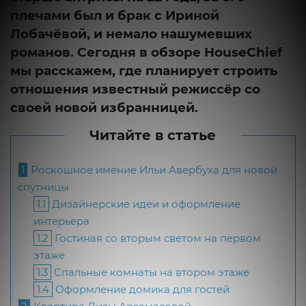
плечами был и брак с Ириной
Лобачёвой, и немало нашумевших
романов. Сегодня в обзоре HouseChief
мы расскажем, где планирует строить
отношения известный режиссёр со
своей новой избранницей.
Читайте в статье
1
Роскошное имение Ильи Авербуха для новой
спутницы
1.1
Дизайнерские идеи и оформление
интерьера
1.2
Гостиная со вторым светом на первом
этаже
1.3
Спальные комнаты на втором этаже
1.4
Оформление домика для гостей