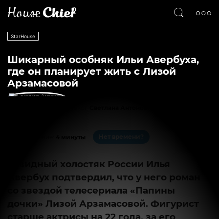
StarHouse
Шикарный особняк Ильи Авербуха,
где он планирует жить с Лизой
Арзамасовой
Текст
Светлана Антонова
28279
6
Нет времени?
На чтение:
4 минуты
Завидный холостяк России Илья
Авербух подтвердил, что у него роман
со звездой телесериала «Папины
дочки» Лизой Арзамасовой. Фигурист
старше актрисы на 22 года, за его