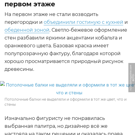
первом этаже
На первом этаже не стали возводить
перегородки и
объединили гостиную с кухней
и
обеденной зоной
. Светло-бежевое оформление
стен разбавили яркими акцентами кобальта и
оранжевого цвета. Базовая краска имеет
полупрозрачную фактуру, благодаря которой
хорошо просматривается природный рисунок
m
древесины.
Ф
О
Т
О:
r
u.
h
ell
o
m
a
g
a
zi
n
e.
c
o
Потолочные балки не выделяли и оформили в тот же цвет, что и
стены
Изначально фигуристу не понравилась
выбранная палитра, но дизайнер всё же
настояла на таком решении и оказалась права.