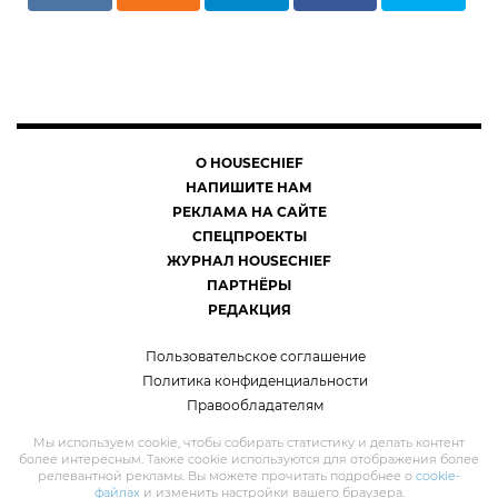
О HOUSECHIEF
НАПИШИТЕ НАМ
РЕКЛАМА НА САЙТЕ
СПЕЦПРОЕКТЫ
ЖУРНАЛ HOUSECHIEF
ПАРТНЁРЫ
РЕДАКЦИЯ
Пользовательское соглашение
Политика конфиденциальности
Правообладателям
Мы используем cookie, чтобы собирать статистику и делать контент
более интересным. Также cookie используются для отображения более
релевантной рекламы. Вы можете прочитать подробнее о
cookie-
файлах
и изменить настройки вашего браузера.