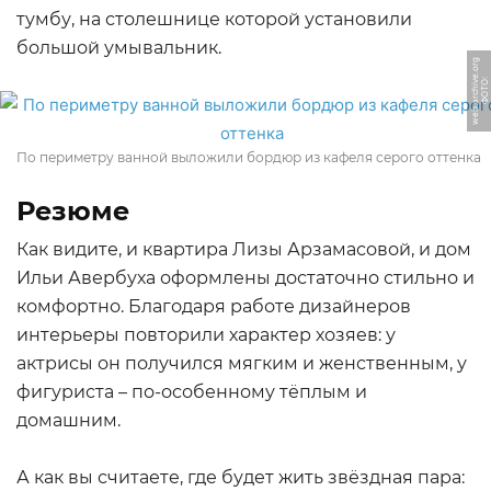
тумбу, на столешнице которой установили
большой умывальник.
g
Ф
О
Т
О:
w
e
b.
a
r
c
hi
v
e.
o
r
По периметру ванной выложили бордюр из кафеля серого оттенка
Резюме
Как видите, и квартира Лизы Арзамасовой, и дом
Ильи Авербуха оформлены достаточно стильно и
комфортно. Благодаря работе дизайнеров
интерьеры повторили характер хозяев: у
актрисы он получился мягким и женственным, у
фигуриста – по-особенному тёплым и
домашним.
А как вы считаете, где будет жить звёздная пара: