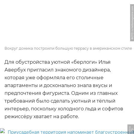
ФОТО: ru.hellomagazine.com
Вокруг домика построили большую террасу в американском стиле
Для обустройства уютной «берлоги» Илья
Авербух пригласил знакомого дизайнера,
которая уже оформляла его столичные
апартаменты и досконально знала вкусы и
предпочтения фигуриста. Одним из главных
требований было сделать уютный и тёплый
интерьер, поскольку холодного льда и софитов
режиссёру хватает на работе.
u
Ф
О
Т
О:
h
o
mi
u
s.
r