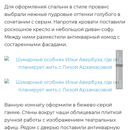
Для оформления спальни в стиле прованс
выбрали нежные пудровые оттенки голубого в
сочетании с серым. Напротив кровати поставили
роскошное кресло и небольшой диван-софу.
Между ними разместили антикварный комод с
состаренными фасадами.
m
Ф
О
Т
О:
t
wi
t
t
e
r.
c
o
u
Ф
О
Т
О:
k
v
a
r
ti
r
a
v
m
o
s
k
v
e.
r
Ванную комнату оформили в бежево-серой
гамме. Стены вокруг чаши облицевали плиткой
ручной работы с изображением театральных
афиш. Рядом с дверью поставили антикварную