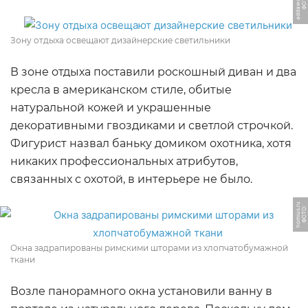
u
Ф
О
Т
О:
a
d
d
a
w
a
r
d
s.
r
Зону отдыха освещают дизайнерские светильники
В зоне отдыха поставили роскошный диван и два
кресла в американском стиле, обитые
натуральной кожей и украшенные
декоративными гвоздиками и светлой строчкой.
Фигурист назвал баньку домиком охотника, хотя
никаких профессиональных атрибутов,
связанных с охотой, в интерьере не было.
u
Ф
О
Т
О:
h
o
mi
u
s.
r
Окна задрапированы римскими шторами из хлопчатобумажной
ткани
Возле панорамного окна установили ванну в