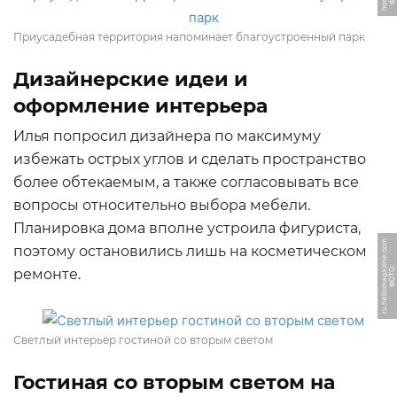
Приусадебная территория напоминает благоустроенный парк
Дизайнерские идеи и
оформление интерьера
Илья попросил дизайнера по максимуму
избежать острых углов и сделать пространство
более обтекаемым, а также согласовывать все
вопросы относительно выбора мебели.
Планировка дома вполне устроила фигуриста,
m
поэтому остановились лишь на косметическом
Ф
О
Т
О:
r
u.
h
ell
o
m
a
g
a
zi
n
e.
c
o
ремонте.
Светлый интерьер гостиной со вторым светом
Гостиная со вторым светом на