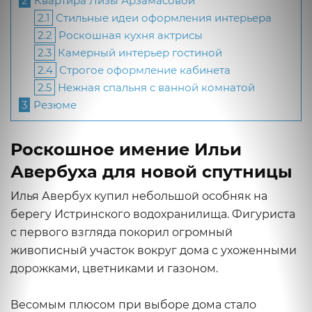
2
Квартира Лизы Арзамасовой
2.1
Стильные идеи оформления интерьера
2.2
Роскошная кухня актрисы
2.3
Камерный интерьер гостиной
2.4
Строгое оформление кабинета
2.5
Нежная спальня с ванной комнатой
3
Резюме
Роскошное имение Ильи
Авербуха для новой спутницы
Илья Авербух купил небольшой особняк на
берегу Истринского водохранилища. Фигуриста
с первого взгляда покорил огромный
живописный участок вокруг дома с ухоженными
дорожками, цветниками и газоном.
Весомым плюсом при выборе дома стало