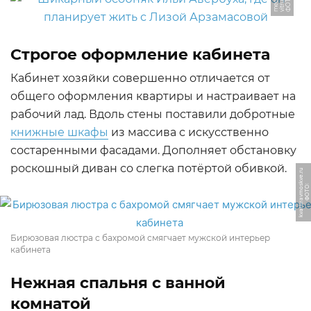
Ф
О
Т
О:
vi
t
r
u
m
-
m
e
di
a.
r
Строгое оформление кабинета
Кабинет хозяйки совершенно отличается от
общего оформления квартиры и настраивает на
рабочий лад. Вдоль стены поставили добротные
книжные шкафы
из массива с искусственно
состаренными фасадами. Дополняет обстановку
роскошный диван со слегка потёртой обивкой.
u
Ф
О
Т
О:
k
v
a
r
ti
r
a
v
m
o
s
k
v
e.
r
Бирюзовая люстра с бахромой смягчает мужской интерьер
кабинета
Нежная спальня с ванной
комнатой