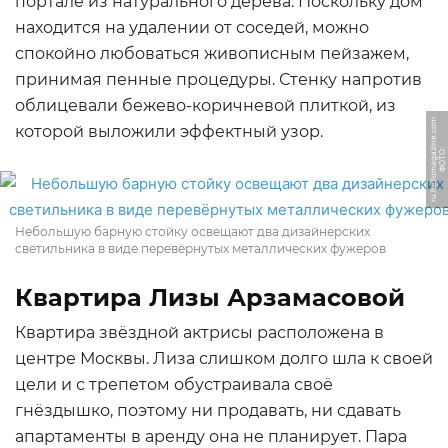
портале из натурального дерева. Поскольку дом
находится на удалении от соседей, можно
спокойно любоваться живописным пейзажем,
принимая пенные процедуры. Стенку напротив
облицевали бежево-коричневой плиткой, из
m
которой выложили эффектный узор.
Ф
О
Т
О:
r
u.
h
ell
o
m
a
g
a
zi
n
e.
c
o
Небольшую барную стойку освещают два дизайнерских
светильника в виде перевёрнутых металлических фужеров
Квартира Лизы Арзамасовой
Квартира звёздной актрисы расположена в
центре Москвы. Лиза слишком долго шла к своей
цели и с трепетом обустраивала своё
гнёздышко, поэтому ни продавать, ни сдавать
апартаменты в аренду она не планирует. Пара