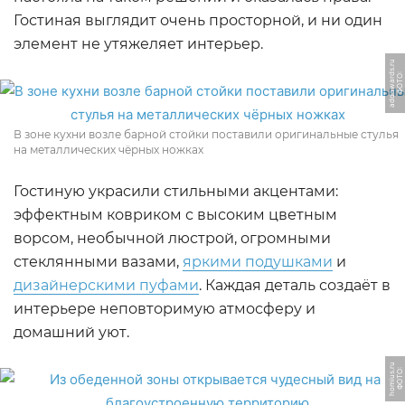
Гостиная выглядит очень просторной, и ни один
элемент не утяжеляет интерьер.
u
Ф
О
Т
О:
a
d
d
a
w
a
r
d
s.
r
В зоне кухни возле барной стойки поставили оригинальные стулья
на металлических чёрных ножках
Гостиную украсили стильными акцентами:
эффектным ковриком с высоким цветным
ворсом, необычной люстрой, огромными
стеклянными вазами,
яркими подушками
и
дизайнерскими пуфами
. Каждая деталь создаёт в
интерьере неповторимую атмосферу и
домашний уют.
u
Ф
О
Т
О:
h
o
mi
u
s.
r