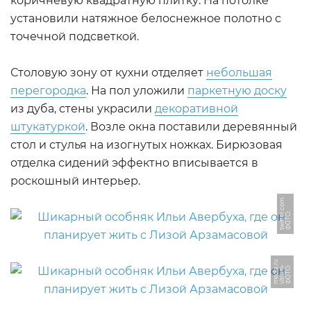
коричневую квадратную плитку. На потолке
установили натяжное белоснежное полотно с
точечной подсветкой.
Столовую зону от кухни отделяет
небольшая
перегородка
. На пол уложили
паркетную доску
из дуба, стены украсили
декоративной
штукатуркой
. Возле окна поставили деревянный
стол и стулья на изогнутых ножках. Бирюзовая
отделка сидений эффектно вписывается в
роскошный интерьер.
m
Ф
О
Т
О:
t
wi
t
t
e
r.
c
o
u
Ф
О
Т
О:
vi
t
r
u
m
-
m
e
di
a.
r