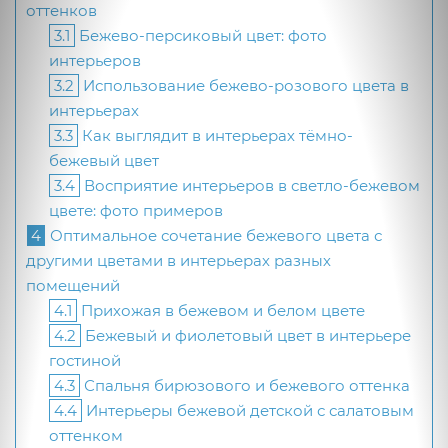
оттенков
3.1
Бежево-персиковый цвет: фото
интерьеров
3.2
Использование бежево-розового цвета в
интерьерах
3.3
Как выглядит в интерьерах тёмно-
бежевый цвет
3.4
Восприятие интерьеров в светло-бежевом
цвете: фото примеров
4
Оптимальное сочетание бежевого цвета с
другими цветами в интерьерах разных
помещений
4.1
Прихожая в бежевом и белом цвете
4.2
Бежевый и фиолетовый цвет в интерьере
гостиной
4.3
Спальня бирюзового и бежевого оттенка
4.4
Интерьеры бежевой детской с салатовым
оттенком