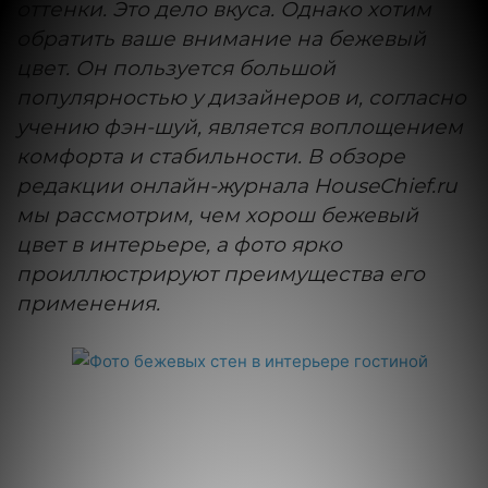
оттенки. Это дело вкуса. Однако хотим
обратить ваше внимание на бежевый
цвет. Он пользуется большой
популярностью у дизайнеров и, согласно
учению фэн-шуй, является воплощением
комфорта и стабильности. В обзоре
редакции онлайн-журнала HouseChief.ru
мы рассмотрим, чем хорош бежевый
цвет в интерьере, а фото ярко
проиллюстрируют преимущества его
применения.