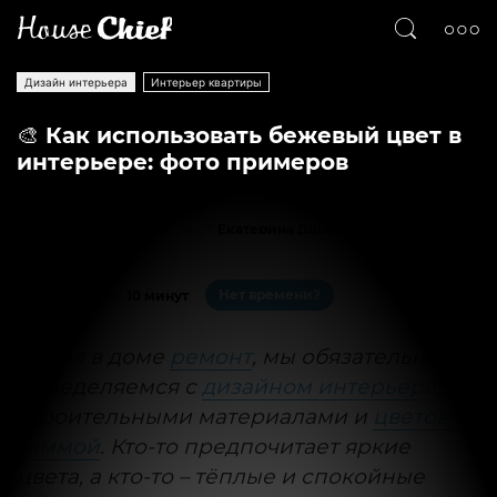
Дизайн интерьера
Интерьер квартиры
🎨 Как использовать бежевый цвет в
интерьере: фото примеров
Текст
Екатерина Дорошенко
16843
0
Нет времени?
На чтение:
10 минут
Делая в доме
ремонт
, мы обязательно
определяемся с
дизайном интерьера
,
строительными материалами и
цветовой
гаммой
. Кто-то предпочитает яркие
цвета, а кто-то – тёплые и спокойные