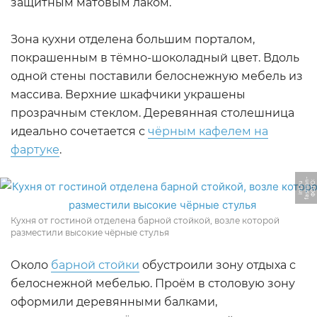
защитным матовым лаком.
Зона кухни отделена большим порталом,
покрашенным в тёмно-шоколадный цвет. Вдоль
одной стены поставили белоснежную мебель из
массива. Верхние шкафчики украшены
прозрачным стеклом. Деревянная столешница
идеально сочетается с
чёрным кафелем на
фартуке
.
-
Ф
О
Т
О:
f
a
s
hi
o
n
i
n
t.
r
u
Кухня от гостиной отделена барной стойкой, возле которой
разместили высокие чёрные стулья
Около
барной стойки
обустроили зону отдыха с
белоснежной мебелью. Проём в столовую зону
оформили деревянными балками,