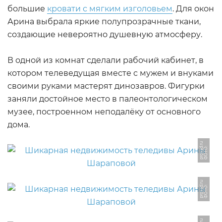
большие
кровати с мягким изголовьем
. Для окон
Арина выбрала яркие полупрозрачные ткани,
создающие невероятно душевную атмосферу.
В одной из комнат сделали рабочий кабинет, в
котором телеведущая вместе с мужем и внуками
своими руками мастерят динозавров. Фигурки
заняли достойное место в палеонтологическом
музее, построенном неподалёку от основного
дома.
u
Ф
О
Т
О:
p
r
o
s
a
d.
r
u
Ф
О
Т
О:
p
r
o
s
a
d.
r