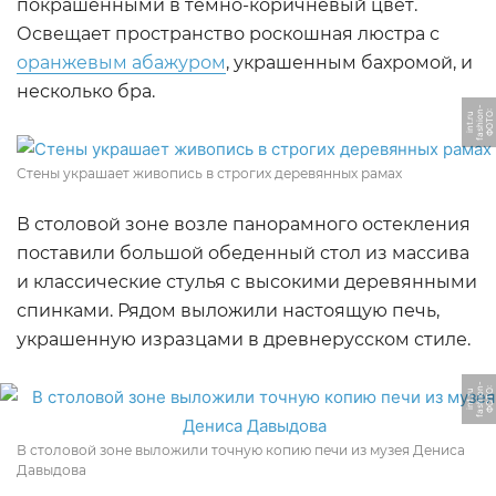
покрашенными в тёмно-коричневый цвет.
Освещает пространство роскошная люстра с
оранжевым абажуром
, украшенным бахромой, и
несколько бра.
-
Ф
О
Т
О:
f
a
s
hi
o
n
i
n
t.
r
u
Стены украшает живопись в строгих деревянных рамах
В столовой зоне возле панорамного остекления
поставили большой обеденный стол из массива
и классические стулья с высокими деревянными
спинками. Рядом выложили настоящую печь,
украшенную изразцами в древнерусском стиле.
-
Ф
О
Т
О:
f
a
s
hi
o
n
i
n
t.
r
u
В столовой зоне выложили точную копию печи из музея Дениса
Давыдова