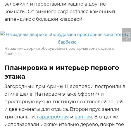
заложили и переставили кашпо в другие
комнаты. От зимнего сада остался каменный
аппендикс с большой кладовой.
-
Ф
О
Т
О:
f
a
s
hi
o
n
i
n
t.
r
u
На заднем дворике оборудована просторная зона отдыха с
барбекю
Планировка и интерьер первого
этажа
Загородный дом Арины Шараповой построили в
стиле шале. На первом этаже оформили
просторную кухню-гостиную со столовой зоной
и две комнаты для отдыха. Второй ярус заняли
три спальни,
гардеробная
и
ванная
. В отделке
использовали исключительно дерево, покрытое