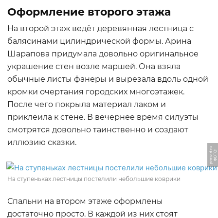
Оформление второго этажа
На второй этаж ведёт деревянная лестница с
балясинами цилиндрической формы. Арина
Шарапова придумала довольно оригинальное
украшение стен возле маршей. Она взяла
обычные листы фанеры и вырезала вдоль одной
кромки очертания городских многоэтажек.
После чего покрыла материал лаком и
приклеила к стене. В вечернее время силуэты
смотрятся довольно таинственно и создают
иллюзию сказки.
u
Ф
О
Т
О:
p
r
o
s
a
d.
r
На ступеньках лестницы постелили небольшие коврики
Спальни на втором этаже оформлены
достаточно просто. В каждой из них стоят