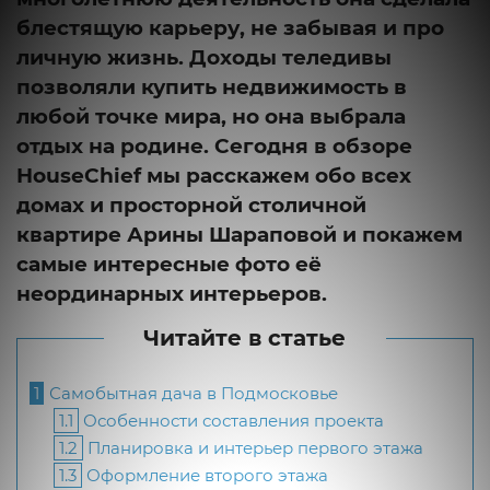
блестящую карьеру, не забывая и про
личную жизнь. Доходы теледивы
позволяли купить недвижимость в
любой точке мира, но она выбрала
отдых на родине. Сегодня в обзоре
HouseChief мы расскажем обо всех
домах и просторной столичной
квартире Арины Шараповой и покажем
самые интересные фото её
неординарных интерьеров.
Читайте в статье
1
Самобытная дача в Подмосковье
1.1
Особенности составления проекта
1.2
Планировка и интерьер первого этажа
1.3
Оформление второго этажа