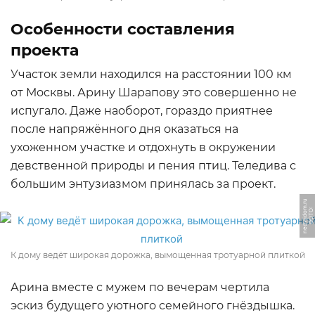
Особенности составления
проекта
Участок земли находился на расстоянии 100 км
от Москвы. Арину Шарапову это совершенно не
испугало. Даже наоборот, гораздо приятнее
после напряжённого дня оказаться на
ухоженном участке и отдохнуть в окружении
девственной природы и пения птиц. Теледива с
большим энтузиазмом принялась за проект.
u
Ф
О
Т
О:
n
e
d
vij
d
o
m.
r
К дому ведёт широкая дорожка, вымощенная тротуарной плиткой
Арина вместе с мужем по вечерам чертила
эскиз будущего уютного семейного гнёздышка.