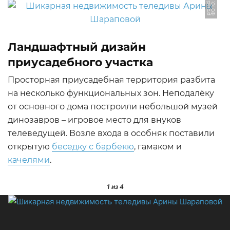
u
Ф
О
Т
О:
p
r
o
s
a
d.
r
Ландшафтный дизайн
приусадебного участка
Просторная приусадебная территория разбита
на несколько функциональных зон. Неподалёку
от основного дома построили небольшой музей
динозавров – игровое место для внуков
телеведущей. Возле входа в особняк поставили
открытую
беседку с барбекю
, гамаком и
качелями
.
1
из 4