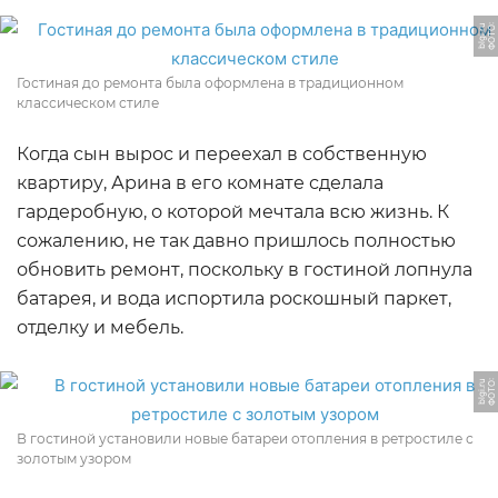
Ф
О
Т
О:
bl
gi.
r
u
Гостиная до ремонта была оформлена в традиционном
классическом стиле
Когда сын вырос и переехал в собственную
квартиру, Арина в его комнате сделала
гардеробную, о которой мечтала всю жизнь. К
сожалению, не так давно пришлось полностью
обновить ремонт, поскольку в гостиной лопнула
батарея, и вода испортила роскошный паркет,
отделку и мебель.
Ф
О
Т
О:
bl
gi.
r
u
В гостиной установили новые батареи отопления в ретростиле с
золотым узором