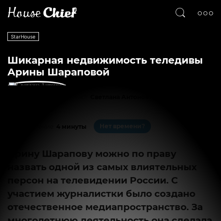
StarHouse
Шикарная недвижимость теледивы
Арины Шараповой
Текст
Светлана Антонова
1992
0
Нет времени?
На чтение:
4 минуты
Арину Шарапову можно по праву
назвать одной из самых влиятельных
персон на телевидении России. С
участием журналистки было создано
отечественное медиапространство. За
многолетнюю деятельность она сделала