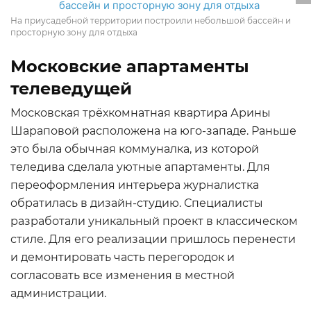
На приусадебной территории построили небольшой бассейн и
просторную зону для отдыха
Московские апартаменты
телеведущей
Московская трёхкомнатная квартира Арины
Шараповой расположена на юго-западе. Раньше
ФОТО: houses.ru
это была обычная коммуналка, из которой
теледива сделала уютные апартаменты. Для
переоформления интерьера журналистка
обратилась в дизайн-студию. Специалисты
разработали уникальный проект в классическом
стиле. Для его реализации пришлось перенести
и демонтировать часть перегородок и
согласовать все изменения в местной
администрации.
ФОТО: houses.ru