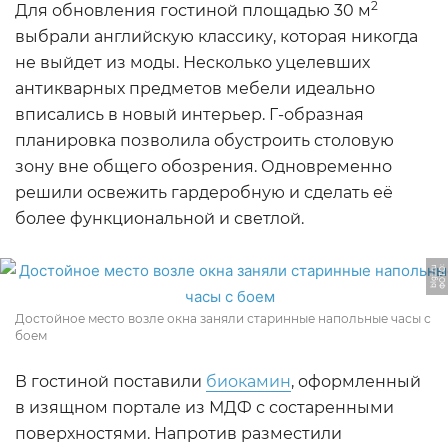
2
Для обновления гостиной площадью 30 м
выбрали английскую классику, которая никогда
не выйдет из моды. Несколько уцелевших
антикварных предметов мебели идеально
вписались в новый интерьер. Г-образная
планировка позволила обустроить столовую
зону вне общего обозрения. Одновременно
решили освежить гардеробную и сделать её
более функциональной и светлой.
Ф
О
Т
О:
bl
gi.
r
u
Достойное место возле окна заняли старинные напольные часы с
боем
В гостиной поставили
биокамин
, оформленный
в изящном портале из МДФ с состаренными
поверхностями. Напротив разместили