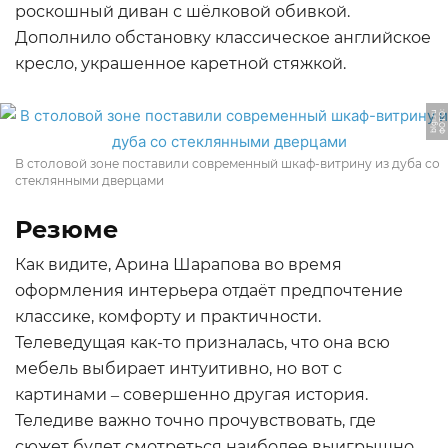
роскошный диван с шёлковой обивкой.
Дополнило обстановку классическое английское
кресло, украшенное каретной стяжкой.
Ф
О
Т
О:
bl
gi.
r
u
В столовой зоне поставили современный шкаф-витрину из дуба со
стеклянными дверцами
Резюме
Как видите, Арина Шарапова во время
оформления интерьера отдаёт предпочтение
классике, комфорту и практичности.
Телеведущая как-то призналась, что она всю
мебель выбирает интуитивно, но вот с
картинами ‒ совершенно другая история.
Теледиве важно точно прочувствовать, где
сюжет будет смотреться наиболее выигрышно.