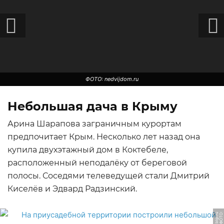
ФОТО: nedvijdom.ru
Небольшая дача в Крыму
Арина Шарапова заграничным курортам
предпочитает Крым. Несколько лет назад она
купила двухэтажный дом в Коктебеле,
расположенный неподалёку от береговой
полосы. Соседями телеведущей стали Дмитрий
Киселёв и Эдвард Радзинский.
ФОТО: houses.ru
Ф
О
Т
О:
bl
gi.
r
u