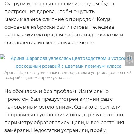
Супруги изначально решили, что дом будет
построен из дерева, чтобы ощутить
максимальное слияние с природой. Когда
основные наброски были готовы, теледива
нашла архитектора для работы над проектом и
составления инженерных расчётов.
-
Ф
О
Т
О:
f
a
s
hi
o
n
i
n
t.
r
u
Арина Шарапова увлеклась цветоводством и устроила роскошный
розарий с цветами премиум-класса
Не обошлось и без проблем. Изначально
проектом был предусмотрен зимний сад с
панорамным остеклением. Однако строители
неправильно установили окна, в результате по
периметру образовались щели, и все растения
замёрзли. Недостатки устранили, проём