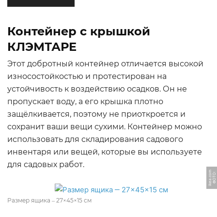
Контейнер с крышкой
КЛЭМТАРЕ
Этот добротный контейнер отличается высокой
износостойкостью и протестирован на
устойчивость к воздействию осадков. Он не
пропускает воду, а его крышка плотно
защёлкивается, поэтому не приоткроется и
сохранит ваши вещи сухими. Контейнер можно
использовать для складирования садового
инвентаря или вещей, которые вы используете
для садовых работ.
m
Ф
О
Т
О:
i
k
e
a.
c
o
Размер ящика ‒ 27×45×15 см