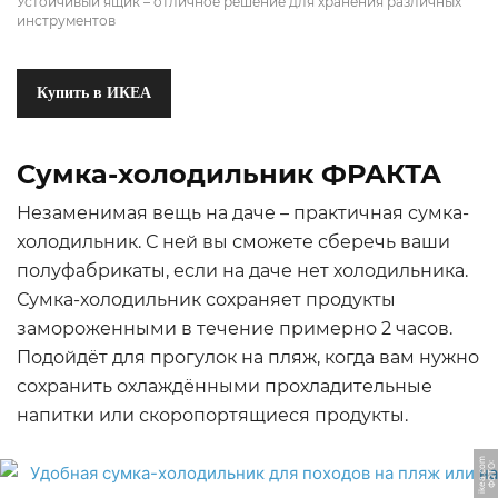
Устойчивый ящик – отличное решение для хранения различных
инструментов
Купить в ИКЕА
Сумка-холодильник ФРАКТА
Незаменимая вещь на даче – практичная сумка-
холодильник. С ней вы сможете сберечь ваши
полуфабрикаты, если на даче нет холодильника.
Сумка-холодильник сохраняет продукты
замороженными в течение примерно 2 часов.
Подойдёт для прогулок на пляж, когда вам нужно
сохранить охлаждёнными прохладительные
напитки или скоропортящиеся продукты.
m
Ф
О
Т
О:
i
k
e
a.
c
o