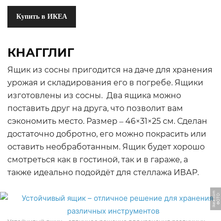
Купить в ИКЕА
КНАГГЛИГ
Ящик из сосны пригодится на даче для хранения
урожая и складирования его в погребе. Ящики
изготовлены из сосны. Два ящика можно
поставить друг на друга, что позволит вам
сэкономить место. Размер ‒ 46×31×25 см. Сделан
достаточно добротно, его можно покрасить или
оставить необработанным. Ящик будет хорошо
смотреться как в гостиной, так и в гараже, а
также идеально подойдёт для стеллажа ИВАР.
m
Ф
О
Т
О:
i
k
e
a.
c
o