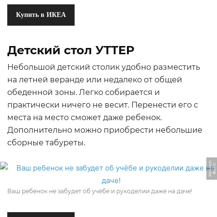
Купить в ИКЕА
Детский стол УТТЕР
Небольшой детский столик удобно разместить
на летней веранде или недалеко от общей
обеденной зоны. Легко собирается и
практически ничего не весит. Перенести его с
места на место сможет даже ребенок.
Дополнительно можно приобрести небольшие
сборные табуреты.
m
Ф
О
Т
О:
i
k
e
a.
c
o
Ваш ребенок не забудет об учёбе и рукоделии даже на даче!