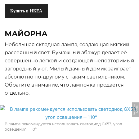
Купить в ИКЕА
МАЙОРНА
Небольшая складная лампа, создающая мягкий
рассеянный свет. Бумажный абажур делает её
совершенно лёгкой и создающей неповторимый
загородный уют. Милый дачный домик заиграет
абсолютно по-другому с таким светильником.
Обратите внимание, что лампочка продаётся
отдельно.
m
Ф
О
Т
О:
i
k
e
a.
c
o
В лампе рекомендуется использовать светодиод GX53, угол
освещения ‒ 110°