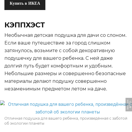
Купить в ИКЕА
КЭППХЭСТ
Необычная детская подушка для дачи со слоном.
Если ваше путешествие за город слишком
затянулось, возьмите с собой декоративную
подушечку для вашего ребенка. С ней даже
долгий путь будет комфортным и удобным.
Небольшие размеры и совершенно безопасные
материалы делают подушку совершенно
незаменимым предметом летом на даче.
m
Ф
О
Т
О:
i
k
e
a.
c
o
Отличная подушка для вашего ребенка, произведённая с заботой
об экологии планеты