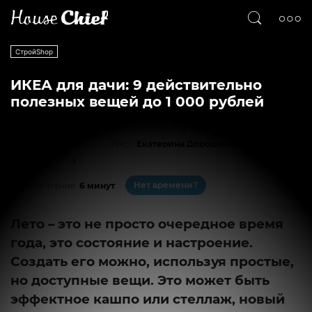
СтройShop
ИКЕА для дачи: 9 действительно
полезных вещей до 1 000 рублей
Текст
Екатерина Дорошенко
8073
3
Нет времени?
На чтение:
6 минут
Лето – это не просто очередное время
года, это состояние и настроение.
Создать его можно, используя простые,
но доступные вещи. Это может быть
эффектное кашпо или стеллаж, новый