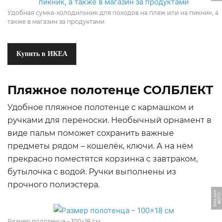
Удобная сумка-холодильник для походов на пляж или на пикник, а
также в магазин за продуктами
Купить в ИКЕА
Пляжное полотенце СОЛБЛЕКТ
Удобное пляжное полотенце с кармашком и
ручками для переноски. Необычный орнамент в
виде пальм поможет сохранить важные
предметы рядом – кошелёк, ключи. А на нём
прекрасно поместятся корзинка с завтраком,
бутылочка с водой. Ручки выполнены из
прочного полиэстера.
m
Ф
О
Т
О:
i
k
e
a.
c
o
Размер полотенца – 100×18 см