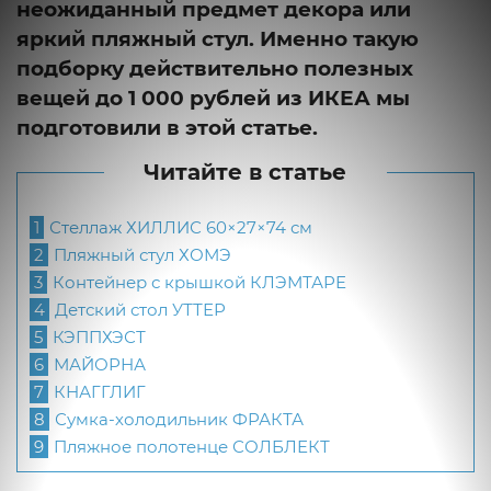
неожиданный предмет декора или
яркий пляжный стул. Именно такую
подборку действительно полезных
вещей до 1 000 рублей из ИКЕА мы
подготовили в этой статье.
Читайте в статье
1
Стеллаж ХИЛЛИС 60×27×74 см
2
Пляжный стул ХОМЭ
3
Контейнер с крышкой КЛЭМТАРЕ
4
Детский стол УТТЕР
5
КЭППХЭСТ
6
МАЙОРНА
7
КНАГГЛИГ
8
Сумка-холодильник ФРАКТА
9
Пляжное полотенце СОЛБЛЕКТ