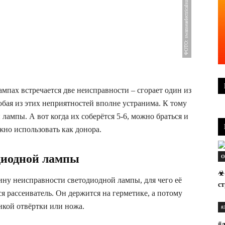
ФОТО: swanseaelectricalsupply.com
ампах встречается две неисправности – сгорает один из
юбая из этих неприятностей вполне устранима. К тому
 лампы. А вот когда их соберётся 5-6, можно браться и
ожно использовать как донора.
одиодной лампы
О
☣
ну неисправности светодиодной лампы, для чего её
с
ся рассеиватель. Он держится на герметике, а потому
нкой отвёртки или ножа.
#
#