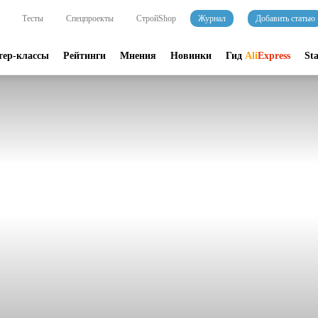
Тесты
Спецпроекты
СтройShop
Журнал
Добавить статью
тер-классы
Рейтинги
Мнения
Новинки
Гид
Ali
Express
St