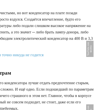
чистыми, но вот конденсатор на плате позади
осто вздулся. Создаётся впечатление, будто его
ературы либо подали слишком высокое напряжение на
нить, а это значит ─ либо брать лампу-донора, либо
обходим электролитический конденсатор на 400 В и 3,3
m
Ф
О
Т
О
:
Y
o
u
T
u
b
e
.
c
o
етрам
го конденсатора лучше отдать предпочтение старым,
ь сложно. И ещё одно. Если подошедший по параметрам
ичего страшного в этом нет. Главное, чтобы в корпусе
рый не совсем подходит, не стоит, даже если его
требуемых.