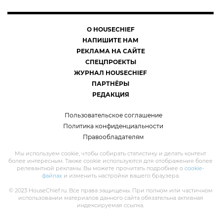
О HOUSECHIEF
НАПИШИТЕ НАМ
РЕКЛАМА НА САЙТЕ
СПЕЦПРОЕКТЫ
ЖУРНАЛ HOUSECHIEF
ПАРТНЁРЫ
РЕДАКЦИЯ
Пользовательское соглашение
Политика конфиденциальности
Правообладателям
Мы используем cookie, чтобы собирать статистику и делать контент
более интересным. Также cookie используются для отображения более
релевантной рекламы. Вы можете прочитать подробнее о
cookie-
файлах
и изменить настройки вашего браузера.
© 2023 HouseChief.ru. Все права защищены. При полном или частичном
использовании материалов данного сайта обязательна активная
индексируемая ссылка.