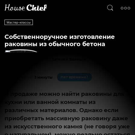
Мастер-классы
Собственноручное изготовление
раковины из обычного бетона
Текст
Евгений Вахидов
11351
2
Нет времени?
На чтение:
3 минуты
В продаже можно найти раковины для
кухни или ванной комнаты из
различных материалов. Однако если
приобретать массивную раковину даже
из искусственного камня (не говоря уже
о натуральном), можно реально остаться