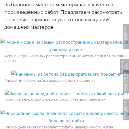
выбранного мастером материала и качества
произведённых работ. Предлагаем рассмотреть
несколько вариантов уже готовых изделий
домашних мастеров.
e
Ф
О
Т
О:
w
h
a
t
a
b
o
u
t
f
o
o
d.
m
Акрил – один из самых распространённых материалов для раковин
и ванн
u
Ф
О
Т
О:
l
u
x
e
v
e
r
si
o
n.
r
-
t
Ф
О
Т
О:
y
u
z
h
n
o
-
s
a
k
h
ali
n
s
k.
all
4
b
a
Раковины из бетона без декоративного покрытия
Эмаль на эпоксидной основе – очень стойкий материал
u
Ф
О
Т
О:
m
r
r
e
s
t
a
v
r
a
t
o
r.
r
Эпоксидная смола позволяет создать шедевр, какого нигде