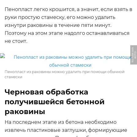
Пенопласт легко крошится, а значит, если взять в
руки простую стамеску, его можно удалить
изнутри раковины в течение пяти минут.
Поэтому на этом этапе надолго останавливаться
не стоит.
m
Ф
О
Т
О:
Y
o
u
T
u
b
e.
c
o
Пенопласт из раковины можно удалить при помощи обычной
стамески
Черновая обработка
получившейся бетонной
раковины
На последнем этапе из бетона необходимо
извлечь пластиковые заглушки, формирующие