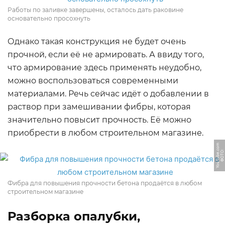
Работы по заливке завершены, осталось дать раковине
основательно просохнуть
Однако такая конструкция не будет очень
прочной, если её не армировать. А ввиду того,
что армирование здесь применять неудобно,
можно воспользоваться современными
материалами. Речь сейчас идёт о добавлении в
раствор при замешивании фибры, которая
значительно повысит прочность. Её можно
приобрести в любом строительном магазине.
m
Ф
О
Т
О:
Y
o
u
T
u
b
e.
c
o
Фибра для повышения прочности бетона продаётся в любом
строительном магазине
Разборка опалубки,