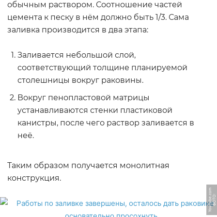
обычным раствором. Соотношение частей
цемента к песку в нём должно быть 1/3. Сама
заливка производится в два этапа:
Заливается небольшой слой,
соответствующий толщине планируемой
столешницы вокруг раковины.
Вокруг пенопластовой матрицы
устанавливаются стенки пластиковой
канистры, после чего раствор заливается в
неё.
Таким образом получается монолитная
конструкция.
m
Ф
О
Т
О:
Y
o
u
T
u
b
e.
c
o