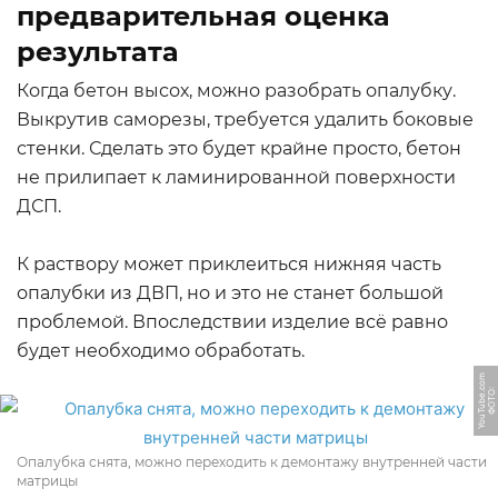
предварительная оценка
результата
Когда бетон высох, можно разобрать опалубку.
Выкрутив саморезы, требуется удалить боковые
стенки. Сделать это будет крайне просто, бетон
не прилипает к ламинированной поверхности
ДСП.
К раствору может приклеиться нижняя часть
опалубки из ДВП, но и это не станет большой
проблемой. Впоследствии изделие всё равно
будет необходимо обработать.
m
Ф
О
Т
О:
Y
o
u
T
u
b
e.
c
o
Опалубка снята, можно переходить к демонтажу внутренней части
матрицы