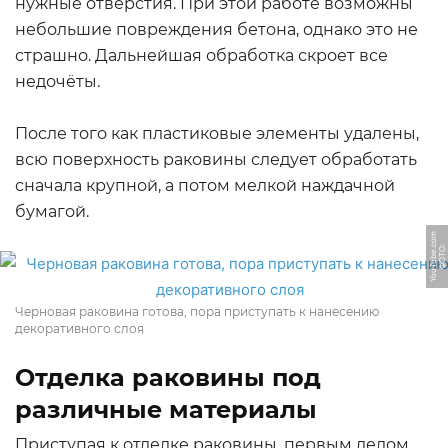
нужные отверстия. При этой работе возможны
небольшие повреждения бетона, однако это не
страшно. Дальнейшая обработка скроет все
недочёты.
После того как пластиковые элементы удалены,
всю поверхность раковины следует обработать
сначала крупной, а потом мелкой наждачной
бумагой.
m
Ф
О
Т
О:
Y
o
u
T
u
b
e.
c
o
Черновая раковина готова, пора приступать к нанесению
декоративного слоя
Отделка раковины под
различные материалы
Приступая к отделке раковины, первым делом