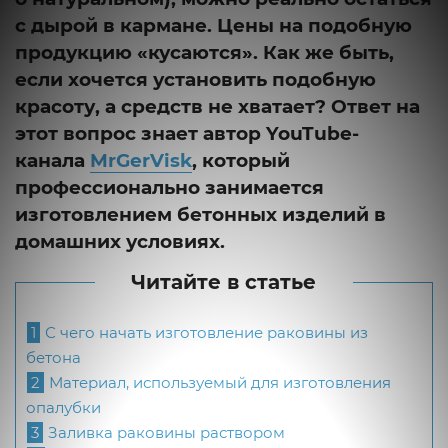
с дырой в кармане. Цены на подобную
продукцию «кусаются». Как же быть,
если хочется установить подобную
красоту, а средств не хватает? Ответ на
этот вопрос знает автор YouTube-
канала
MrGerVisk
, который
профессионально занимается
изготовлением бетонных изделий в
домашних условиях.
Читайте в статье
1
С чего начать изготовление раковины из
бетона
2
Материал, используемый для изготовления
опалубки
3
Заливка раковины раствором