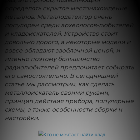
определять скрытое местонахождение
металлов. Металлодетектор очень
популярен среди археологов-любителей
и кладоискателей. Устройство стоит
довольно дорого, а некоторые модели и
вовсе обладают заоблачной ценой, и
именно поэтому большинство
радиолюбителей предпочитает собирать
его самостоятельно. В сегодняшней
статье мы рассмотрим, как сделать
металлоискатель своими руками,
принцип действия прибора, популярные
схемы, а также особенности сборки и
настройки.