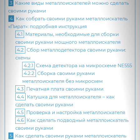
3
Какие виды металлоискателей можно сделать
своими руками
4
Как собрать своими руками металлоискатель
«Пират»: подробная инструкция
4.1
Материалы, необходимые для сборки
своими руками мощного металлоискателя
4.2
Сбор металлодетектора своими руками:
схемы
4.2.1
Схема детектора на микросхеме NE555
4.2.2
Сборка своими руками
металлоискателя без микросхем
4.3
Печатная плата своими руками
4.4
Катушка для металлоискателя – как
сделать своими руками
4.5
Проверка и настройка металлоискателя
4.6
Как сделать подводный металлоискатель
своими руками
5
Как сделать своими руками металлоискатель