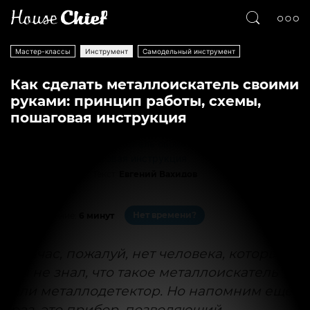
Мастер-классы
Инструмент
Самодельный инструмент
Как сделать металлоискатель своими
руками: принцип работы, схемы,
пошаговая инструкция
Текст
Евгений Вахидов
8536
0
Нет времени?
На чтение:
6 минут
Сейчас, пожалуй, нет человека, который
бы не знал, что такое металлоискатель
или металлодетектор. Но напомним ещё
раз, это прибор, позволяющий