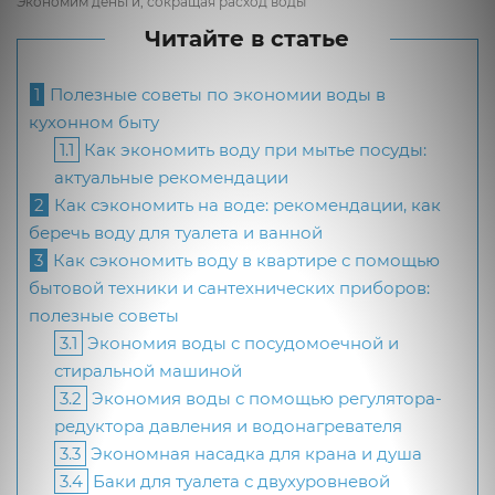
Экономим деньги, сокращая расход воды
Читайте в статье
1
Полезные советы по экономии воды в
кухонном быту
1.1
Как экономить воду при мытье посуды:
актуальные рекомендации
2
Как сэкономить на воде: рекомендации, как
беречь воду для туалета и ванной
3
Как сэкономить воду в квартире с помощью
бытовой техники и сантехнических приборов:
полезные советы
3.1
Экономия воды с посудомоечной и
стиральной машиной
3.2
Экономия воды с помощью регулятора-
редуктора давления и водонагревателя
3.3
Экономная насадка для крана и душа
3.4
Баки для туалета с двухуровневой