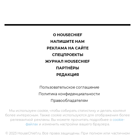
О HOUSECHIEF
НАПИШИТЕ НАМ
РЕКЛАМА НА САЙТЕ
СПЕЦПРОЕКТЫ
ЖУРНАЛ HOUSECHIEF
ПАРТНЁРЫ
РЕДАКЦИЯ
Пользовательское соглашение
Политика конфиденциальности
Правообладателям
Мы используем cookie, чтобы собирать статистику и делать контент
более интересным. Также cookie используются для отображения более
релевантной рекламы. Вы можете прочитать подробнее о
cookie-
файлах
и изменить настройки вашего браузера.
© 2023 HouseChief.ru. Все права защищены. При полном или частичном