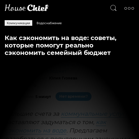
Коммуникации
Водоснабжение
Как сэкономить на воде: советы,
которые помогут реально
сэкономить семейный бюджет
Текст
Юлия Гузяева
20379
0
Нет времени?
На чтение:
5 минут
Большие счета за
коммунальные услуги
заставляют задуматься о том,
как
сэкономить на воде
. Предлагаем
разобраться с популярными законными