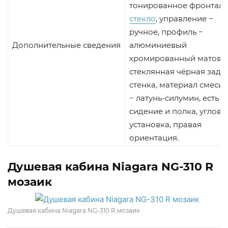
тонированное фронтал
стекло
, управление −
ручное, профиль −
Дополнительные сведения
алюминиевый
хромированный матовы
стеклянная чёрная задн
стенка, материал смесит
− латунь-силумин, есть
сидение и полка, углова
установка, правая
ориентация.
Душевая кабина Niagara NG-310 R
мозаик
Душевая кабина Niagara NG-310 R мозаик