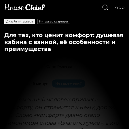
Дизайн интерьера
Интерьер квартиры
Для тех, кто ценит комфорт: душевая
кабина с ванной, её особенности и
преимущества
Текст
Юлия Гузяева
15755
0
Нет времени?
На чтение:
9 минут
Современный человек привык к
комфорту, он стремится к нему, дорожит
им. Слово «комфорт» давно стало
синонимом слова «благополучие», а кто