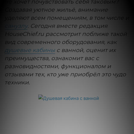
не хочет почувствовать себя таковым?
Создавая уютное жильё, внимание
уделяют всем помещениям, в том числе и
санузлу
. Сегодня вместе редакция
HouseChief.ru рассмотрит поближе такой
вид современного оборудования, как
душевые кабины
с ванной, оценит их
преимущества, ознакомит вас с
разновидностями, функционалом и
отзывами тех, кто уже приобрёл это чудо
техники.