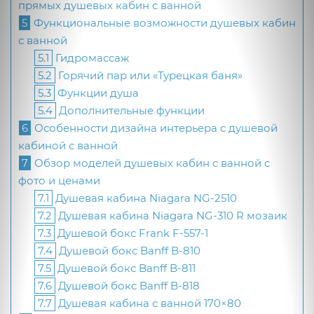
прямых душевых кабин с ванной
5
Функциональные возможности душевых кабин
с ванной
5.1
Гидромассаж
5.2
Горячий пар или «Турецкая баня»
5.3
Функции душа
5.4
Дополнительные функции
6
Особенности дизайна интерьера с душевой
кабиной с ванной
7
Обзор моделей душевых кабин с ванной с
фото и ценами
7.1
Душевая кабина Niagara NG-2510
7.2
Душевая кабина Niagara NG-310 R мозаик
7.3
Душевой бокс Frank F-557-1
7.4
Душевой бокс Banff B-810
7.5
Душевой бокс Banff B-811
7.6
Душевой бокс Banff B-818
7.7
Душевая кабина с ванной 170×80