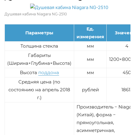
Душевая кабина Niagara NG-2510
Ед.
Параметры
Значен
измерения
Толщина стекла
мм
4
Габариты
мм
1200×800×
(Ширина×Глубина×Высота)
Высота
поддона
мм
450
Средняя цена (по
состоянию на апрель 2018
рублей
18613
г.)
Производитель − Niagar
(Китай), форма −
прямоугольная,
асимметричная,