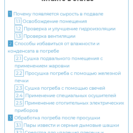
1
Почему появляется сырость в подвале
1.1
Освобождение помещения
1.2
Проверка и улучшение гидроизоляции
1.3
Проверка вентиляции
2
Способы избавиться от влажности и
конденсата в погребе
2.1
Сушка подвального помещения с
применением жаровни
2.2
Просушка погреба с помощью железной
печки
2.3
Сушка погреба с помощью свечей
2.4
Применение специальных осушителей
2.5
Применение отопительных электрических
приборов
3
Обработка погреба после просушки
3.1
Пары извести и серные дымовые шашки
3.2
Средства для удаления плесени и