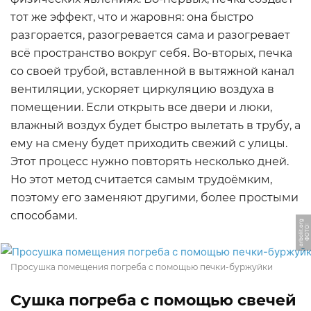
тот же эффект, что и жаровня: она быстро
разгорается, разогревается сама и разогревает
всё пространство вокруг себя. Во-вторых, печка
со своей трубой, вставленной в вытяжной канал
вентиляции, ускоряет циркуляцию воздуха в
помещении. Если открыть все двери и люки,
влажный воздух будет быстро вылетать в трубу, а
ему на смену будет приходить свежий с улицы.
Этот процесс нужно повторять несколько дней.
Но этот метод считается самым трудоёмким,
поэтому его заменяют другими, более простыми
способами.
g
Ф
О
Т
О:
a
r
b
oli
t.
o
r
Просушка помещения погреба с помощью печки-буржуйки
Сушка погреба с помощью свечей