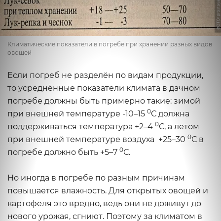
ФОТО: prostayaferma.ru
Климатические показатели в погребе при хранении разных видов
овощей
Если погреб не разделён по видам продукции,
то усреднённые показатели климата в дачном
погребе должны быть примерно такие: зимой
0
при внешней температуре -10–15
С должна
0
поддерживаться температура +2–4
С, а летом
0
при внешней температуре воздуха +25–30
С в
0
погребе должно быть +5–7
С.
Но иногда в погребе по разным причинам
повышается влажность. Для открытых овощей и
картофеля это вредно, ведь они не доживут до
нового урожая, сгниют. Поэтому за климатом в