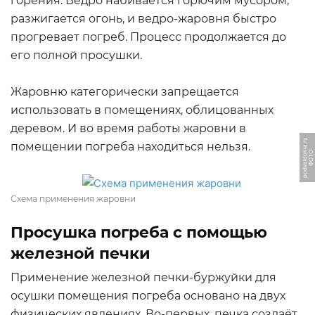
горения. Ведро набивается горючим мусором,
разжигается огонь, и ведро-жаровня быстро
прогревает погреб. Процесс продолжается до
его полной просушки.
Жаровню категорически запрещается
использовать в помещениях, облицованных
деревом. И во время работы жаровни в
u
помещении погреба находиться нельзя.
Ф
О
Т
О:
p
o
d
v
al
d
o
m
a.
r
Схема применения жаровни
Просушка погреба с помощью
железной печки
Применение железной печки-буржуйки для
осушки помещения погреба основано на двух
физических явлениях. Во-первых, печка создаёт