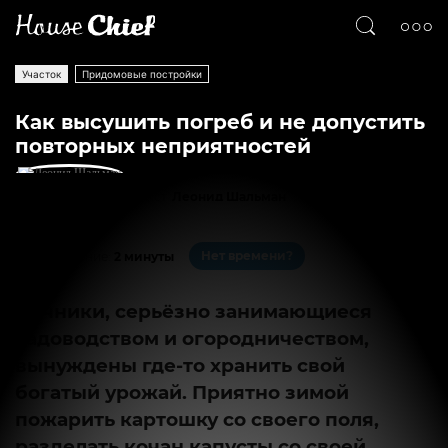
Участок
Придомовые постройки
Как высушить погреб и не допустить
повторных неприятностей
Текст
Леонид Шальман
700
0
Нет времени?
На чтение:
2 минуты
Дачники, серьёзно занимающиеся
садоводством и огородничеством,
вынуждены где-то хранить свой
богатый урожай. Приятно зимой
пожарить картошку со своего поля,
разделать кочан капусты со своей