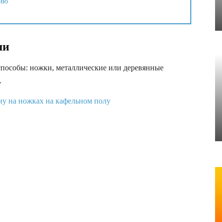
нию
ши
способы: ножки, металлические или деревянные
.