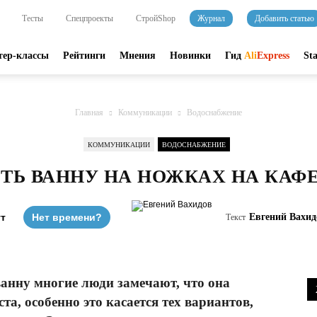
Тесты
Спецпроекты
СтройShop
Журнал
Добавить статью
тер-классы
Рейтинги
Мнения
Новинки
Гид
Ali
Express
St
Главная
Коммуникации
Водоснабжение
КОММУНИКАЦИИ
ВОДОСНАБЖЕНИЕ
ИТЬ ВАННУ НА НОЖКАХ НА КАФ
ут
Нет времени?
Евгений Вахид
Текст
ванну многие люди замечают, что она
ста, особенно это касается тех вариантов,