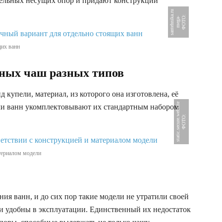
тельных несущих опор и придают конструкции
u
Ф
О
Т
:
m
e
g
a
s
a
n
t
e
h
n
i
a
.
r
О
-
k
щих ванн
нных чаш разных типов
купели, материал, из которого она изготовлена, её
e
ли ванн укомплектовывают их стандартным набором
Ф
О
Т
О
:
s
t
a
t
i
c
.
s
e
c
u
r
e
.
w
e
b
s
i
t
териалом модели
ния ванн, и до сих пор такие модели не утратили своей
и удобны в эксплуатации. Единственный их недостаток