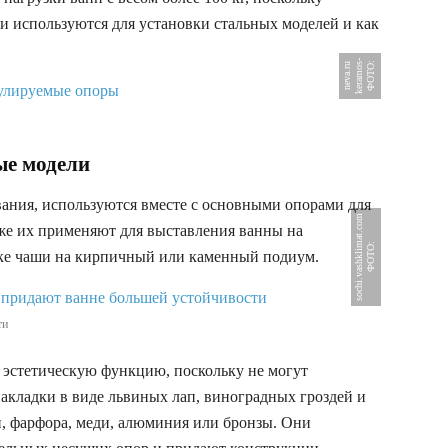
и используются для установки стальных моделей и как
-
Ф
О
Т
:
k
e
r
a
m
o
s
n
e
v
a
.
r
О
u
ые модели
вания, используются вместе с основными опорами для
m
же их применяют для выставления ванны на
Ф
О
Т
О
:
s
o
c
h
i
.
v
a
s
h
k
l
i
m
a
t
.
c
o
вке чаши на кирпичный или каменный подиум.
ти
эстетическую функцию, поскольку не могут
акладки в виде львиных лап, виноградных гроздей и
и, фарфора, меди, алюминия или бронзы. Они