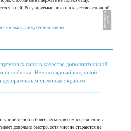
поры, способные выдержать не только чашу,
егося в ней. Регулируемые ножки в качестве основной
u
Ф
О
Т
О
:
g
i
d
r
o
m
a
r
k
e
t
.
r
 чугунных ванн в качестве дополнительной
и пеноблоки. Неприглядный вид такой
я декоративным съёмным экраном.
тупной ценой и более лёгким весом в сравнении с
тывает довольно быстро, хотя многие стараются не