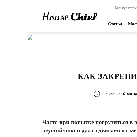
HouseChief
Калькуляторы
—
online-
издание
Статьи
Мас
для
современных
мастеров
КАК ЗАКРЕП
6 мин
На чтение:
Часто при попытке погрузиться в 
неустойчива и даже сдвигается с ме