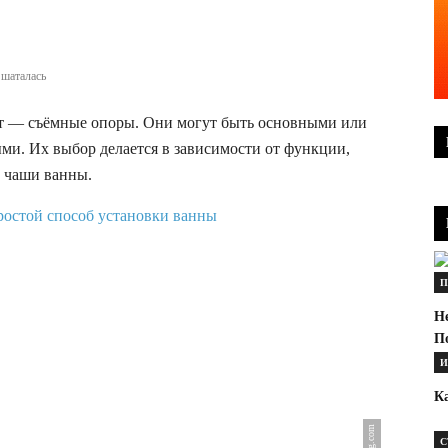
 шаталась
т — съёмные опоры. Они могут быть основными или
и. Их выбор делается в зависимости от функции,
а чаши ванны.
П
Н
П
И
Ка
С