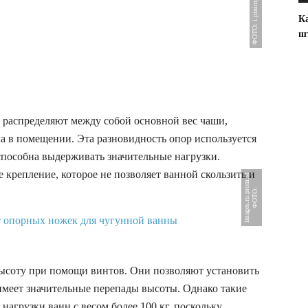
ФОТО: i.pinimg.com
К
шт
распределяют между собой основной вес чаши,
а в помещении. Эта разновидность опор используется
способна выдерживать значительные нагрузки.
 крепление, которое не позволяет ванной скользить и
t
Ф
О
Т
О
:
i
m
a
g
e
s
.
r
u
.
p
r
o
m
.
s
ысоту при помощи винтов. Они позволяют установить
 имеет значительные перепады высоты. Однако такие
агрузки ванн с весом более 100 кг, поскольку