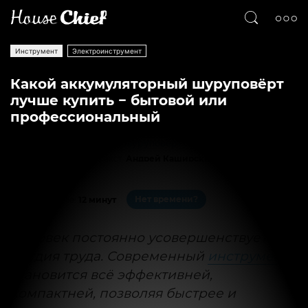
Инструмент
Электроинструмент
Какой аккумуляторный шуруповёрт
лучше купить − бытовой или
профессиональный
Текст
Андрей Каширский
56366
0
Нет времени?
На чтение:
12 минут
Человек постоянно усовершенствует
орудия труда. Современный
инструмент
становится всё эффективней,
компактней, позволяя быстрее и