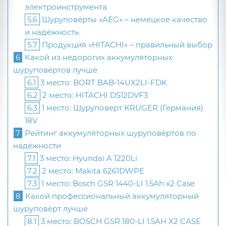
электроинструмента
5.6
Шуруповёрты «AEG» – немецкое качество
и надёжность
5.7
Продукция «HITACHI» – правильный выбор
6
Какой из недорогих аккумуляторных
шуруповёртов лучше
6.1
3 место: BORT BAB-14UX2LI-FDK
6.2
2 место: HITACHI DS12DVF3
6.3
1 место: Шуруповерт KRÜGER (Германия)
18V
7
Рейтинг аккумуляторных шуруповёртов по
надёжности
7.1
3 место: Hyundai A 1220Li
7.2
2 место: Makita 6261DWPE
7.3
1 место: Bosch GSR 1440-LI 1.5Ah x2 Case
8
Какой профессиональный аккумуляторный
шуруповёрт лучше
8.1
3 место: BOSCH GSR 180-LI 1.5AH X2 CASE