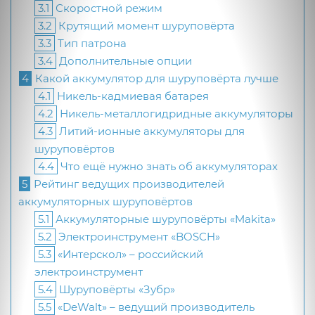
3.1
Скоростной режим
3.2
Крутящий момент шуруповёрта
3.3
Тип патрона
3.4
Дополнительные опции
4
Какой аккумулятор для шуруповёрта лучше
4.1
Никель-кадмиевая батарея
4.2
Никель-металлогидридные аккумуляторы
4.3
Литий-ионные аккумуляторы для
шуруповёртов
4.4
Что ещё нужно знать об аккумуляторах
5
Рейтинг ведущих производителей
аккумуляторных шуруповёртов
5.1
Аккумуляторные шуруповёрты «Makita»
5.2
Электроинструмент «BOSCH»
5.3
«Интерскол» – российский
электроинструмент
5.4
Шуруповёрты «Зубр»
5.5
«DeWalt» – ведущий производитель