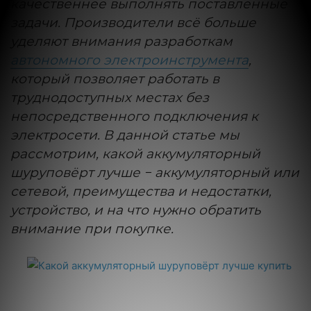
качественнее выполнять поставленные
задачи. Производители всё больше
уделяют внимания разработкам
автономного электроинструмента
,
который позволяет работать в
труднодоступных местах без
непосредственного подключения к
электросети. В данной статье мы
рассмотрим, какой аккумуляторный
шуруповёрт лучше − аккумуляторный или
сетевой, преимущества и недостатки,
устройство, и на что нужно обратить
внимание при покупке.