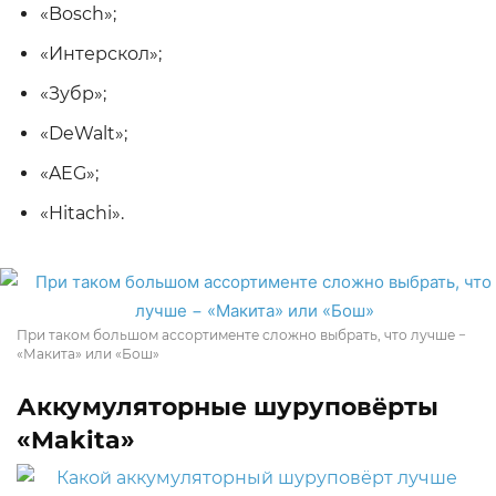
«Bosch»;
«Интерскол»;
«Зубр»;
«DeWalt»;
«AEG»;
«Hitachi».
При таком большом ассортименте сложно выбрать, что лучше −
«Макита» или «Бош»
Аккумуляторные шуруповёрты
«Makita»