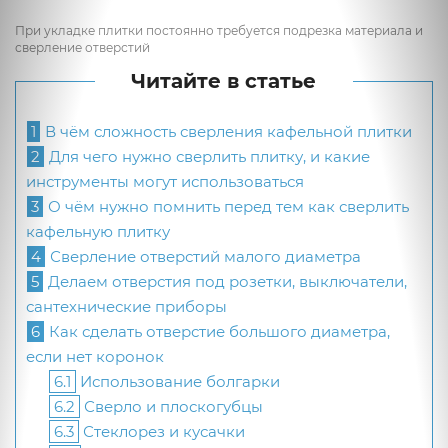
При укладке плитки постоянно требуется подрезка материала и
сверление отверстий
Читайте в статье
1
В чём сложность сверления кафельной плитки
2
Для чего нужно сверлить плитку, и какие
инструменты могут использоваться
3
О чём нужно помнить перед тем как сверлить
кафельную плитку
4
Сверление отверстий малого диаметра
5
Делаем отверстия под розетки, выключатели,
сантехнические приборы
6
Как сделать отверстие большого диаметра,
если нет коронок
6.1
Использование болгарки
6.2
Сверло и плоскогубцы
6.3
Стеклорез и кусачки