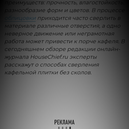
преимуществ: прочность, влагостойкость,
разнообразие форм и цветов. В процессе
облицовки
приходится часто сверлить в
материале различные отверстия, а одно
неверное движение или неграмотная
работа может привести к порче кафеля. В
сегодняшнем обзоре редакции онлайн-
журнала HouseChief.ru эксперты
расскажут о способах сверления
кафельной плитки без сколов.