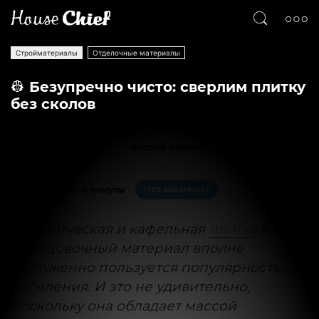
Стройматериалы
Отделочные материалы
👷 Безупречно чисто: сверлим плитку
без сколов
Текст
Андрей Каширский
6245
0
Нет времени?
На чтение:
4 минуты
Керамическая и кафельная
плитка
как
облицовочный материал вполне
заслуженно пользуется популярностью у
населения. И это не удивительно,
поскольку она обладает массой