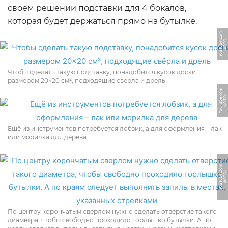
своём решении подставки для 4 бокалов,
которая будет держаться прямо на бутылке.
m
Ф
О
Т
О:
Y
o
u
T
u
b
e.
c
o
Чтобы сделать такую подставку, понадобится кусок доски
размером 20×20 см², подходящие свёрла и дрель
m
Ф
О
Т
О:
Y
o
u
T
u
b
e.
c
o
Ещё из инструментов потребуется лобзик, а для оформления – лак
или морилка для дерева
m
Ф
О
Т
О:
Y
o
u
T
u
b
e.
c
o
По центру корончатым сверлом нужно сделать отверстие такого
диаметра, чтобы свободно проходило горлышко бутылки. А по