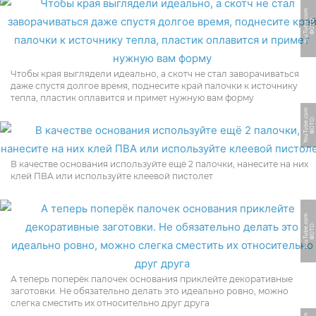
m
Ф
О
Т
О:
Y
o
u
T
u
b
e.
c
o
Чтобы края выглядели идеально, а скотч не стал заворачиваться
даже спустя долгое время, поднесите край палочки к источнику
тепла, пластик оплавится и примет нужную вам форму
m
Ф
О
Т
О:
Y
o
u
T
u
b
e.
c
o
В качестве основания используйте ещё 2 палочки, нанесите на них
клей ПВА или используйте клеевой пистолет
m
Ф
О
Т
О:
Y
o
u
T
u
b
e.
c
o
А теперь поперёк палочек основания приклейте декоративные
заготовки. Не обязательно делать это идеально ровно, можно
слегка сместить их относительно друг друга