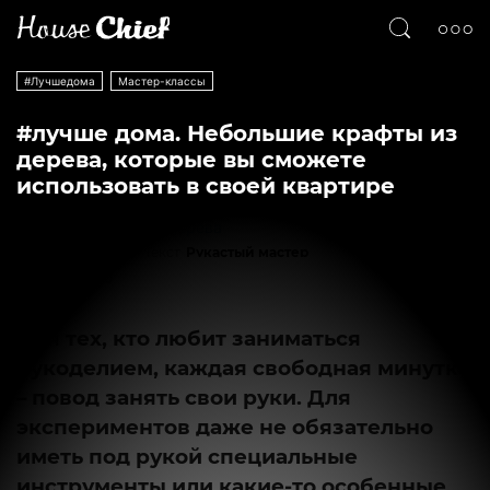
#Лучшедома
Мастер-классы
#лучше дома. Небольшие крафты из
дерева, которые вы сможете
использовать в своей квартире
Текст
Рукастый мастер
549
0
Для тех, кто любит заниматься
рукоделием, каждая свободная минутка
– повод занять свои руки. Для
экспериментов даже не обязательно
иметь под рукой специальные
инструменты или какие-то особенные