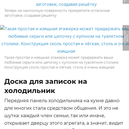
Теперь на наклонную поверхность прикрепите остальные
заготовки, создавая решётку
m
Ф
О
Т
О:
Y
o
u
T
u
b
e.
c
o
Такая простая и изящная этажерка может придержать ваши
любимые серьги или цепочку с кулоном на туалетном столике.
Конструкция сколь простая и лёгкая, столь и очень изящная
Доска для записок на
холодильник
Передняя панель холодильника на кухне давно
для многих стала средством общения. И это не
шутка: каждый член семьи, так или иначе,
открывает дверцу этого агрегата, а значит, видит