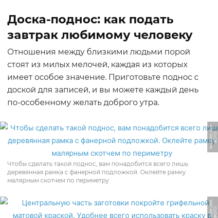
Доска-поднос: как подать
завтрак любимому человеку
Отношения между близкими людьми порой
стоят из милых мелочей, каждая из которых
имеет особое значение. Приготовьте поднос с
доской для записей, и вы можете каждый день
по-особенному желать доброго утра.
m
Ф
О
Т
О:
Y
o
u
T
u
b
e.
c
o
Чтобы сделать такой поднос, вам понадобится всего лишь
деревянная рамка с фанерной подложкой. Оклейте рамку
малярным скотчем по периметру
m
Ф
О
Т
О:
Y
o
u
T
u
b
e.
c
o