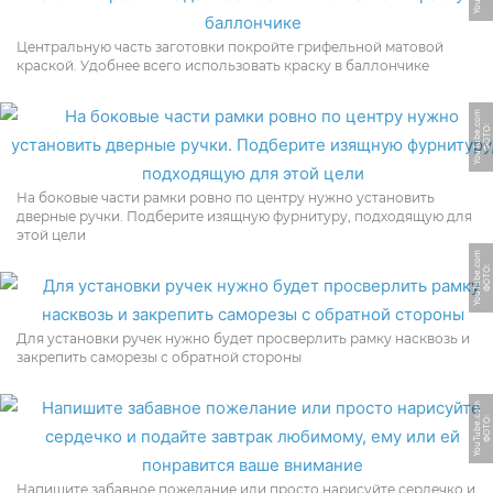
Центральную часть заготовки покройте грифельной матовой
краской. Удобнее всего использовать краску в баллончике
m
Ф
О
Т
О:
Y
o
u
T
u
b
e.
c
o
На боковые части рамки ровно по центру нужно установить
дверные ручки. Подберите изящную фурнитуру, подходящую для
этой цели
m
Ф
О
Т
О:
Y
o
u
T
u
b
e.
c
o
Для установки ручек нужно будет просверлить рамку насквозь и
закрепить саморезы с обратной стороны
m
Ф
О
Т
О:
Y
o
u
T
u
b
e.
c
o
Напишите забавное пожелание или просто нарисуйте сердечко и