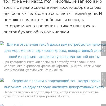
то, что на ней находится. Небольшие записочки о
том, что нужно сделать или просто добрые слова
для родных вы можете оставлять каждый день. И
поможет вам в этом небольшая доска, на
которую можно прилепить стикер или просто
листок бумаги обычной кнопкой.
m
Ф
О
Т
О:
Y
o
u
T
u
b
e.
c
o
Для изготовления такой доски вам потребуются палочки для
мороженого, акриловая краска, декоративный скотч, клей и пара
магнитов или кусочки магнитной ленты
m
Ф
О
Т
О:
Y
o
u
T
u
b
e.
c
o
Окрасьте палочки в подходящий тон, когда краска высохнет, на
одну сторону наклейте декоративный скотч