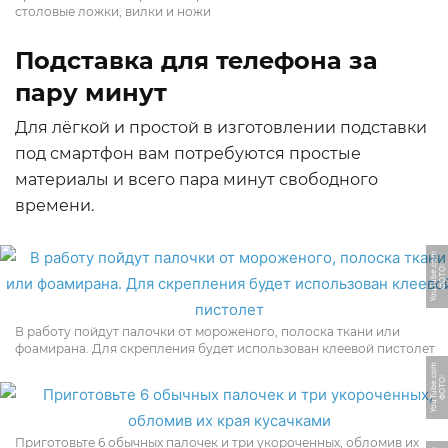
столовые ложки, вилки и ножи
Подставка для телефона за
пару минут
Для лёгкой и простой в изготовлении подставки
под смартфон вам потребуются простые
материалы и всего пара минут свободного
времени.
m
Ф
О
Т
О:
Y
o
u
T
u
b
e.
c
o
В работу пойдут палочки от мороженого, полоска ткани или
фоамирана. Для скрепления будет использован клеевой пистолет
m
Ф
О
Т
О:
Y
o
u
T
u
b
e.
c
o
Приготовьте 6 обычных палочек и три укороченных, обломив их