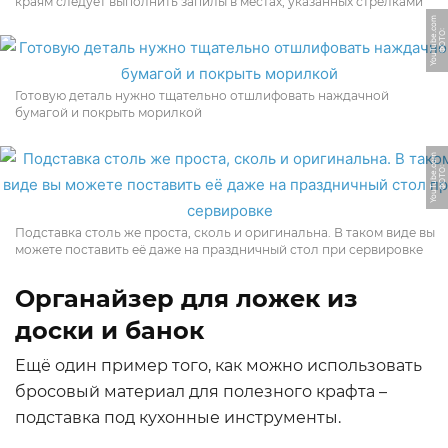
краям следует выполнить запилы в местах, указанных стрелками
m
Ф
О
Т
О:
Y
o
u
T
u
b
e.
c
o
Готовую деталь нужно тщательно отшлифовать наждачной
бумагой и покрыть морилкой
m
Ф
О
Т
О:
Y
o
u
T
u
b
e.
c
o
Подставка столь же проста, сколь и оригинальна. В таком виде вы
можете поставить её даже на праздничный стол при сервировке
Органайзер для ложек из
доски и банок
Ещё один пример того, как можно использовать
бросовый материал для полезного крафта –
подставка под кухонные инструменты.