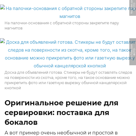
m
Ф
О
Т
О:
Y
o
u
T
u
b
e.
c
o
На палочки-основания с обратной стороны закрепите пару
магнитов
m
Ф
О
Т
О:
Y
o
u
T
u
b
e.
c
o
Доска для объявлений готова. Стикеры не будут оставлять следов
на поверхности из скотча, кроме того, на такое основание можно
прикрепить фото или газетную вырезку обычной канцелярской
кнопкой
Оригинальное решение для
сервировки: поставка для
бокалов
А вот пример очень необычной и простой в