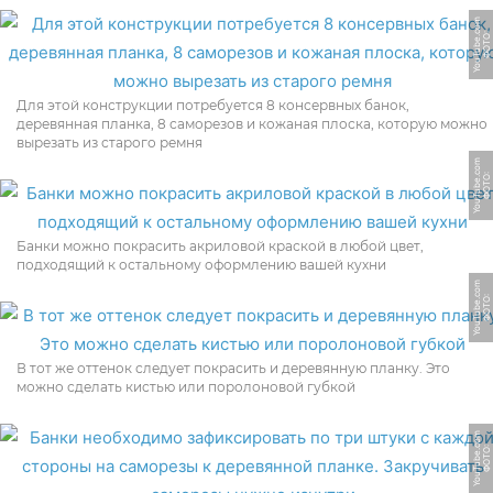
m
Ф
О
Т
О:
Y
o
u
T
u
b
e.
c
o
Для этой конструкции потребуется 8 консервных банок,
деревянная планка, 8 саморезов и кожаная плоска, которую можно
вырезать из старого ремня
m
Ф
О
Т
О:
Y
o
u
T
u
b
e.
c
o
Банки можно покрасить акриловой краской в любой цвет,
подходящий к остальному оформлению вашей кухни
m
Ф
О
Т
О:
Y
o
u
T
u
b
e.
c
o
В тот же оттенок следует покрасить и деревянную планку. Это
можно сделать кистью или поролоновой губкой
m
Ф
О
Т
О:
Y
o
u
T
u
b
e.
c
o