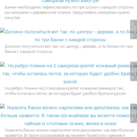
Банки необходимо зафиксировать по три штуки с каждой стороны
на саморезы к деревянной планке. Закручивать саморезы нужно
изнутри
m
Ф
О
Т
О:
Y
o
u
T
u
b
e.
c
o
Должно получиться вот так: по центру – дерево, а по бокам по три
банки с каждой стороны
m
Ф
О
Т
О:
Y
o
u
T
u
b
e.
c
o
На ребро планки на 2 самореза крепят кожаный ремешок так,
чтобы осталась петля, за которую будет удобно браться рукой
m
Ф
О
Т
О:
Y
o
u
T
u
b
e.
c
o
Украсить банки можно надписями или декупажем, как вам больше
нравится. В таком органайзере вы можете поместить чайные и