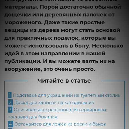
материалы. Порой достаточно обычной
дощечки или деревянных палочек от
мороженого. Даже такие простые
вещицы из дерева могут стать основой
для практичных поделок, которые вы
можете использовать в быту. Несколько
идей в этом направлении в нашей
публикации. И вы можете взять их на
вооружение, это очень просто.
Читайте в статье
1
Подставка для украшений на туалетный столик
2
Доска для записок на холодильник
3
Оригинальное решение для сервировки:
поставка для бокалов
4
Органайзер для ложек из доски и банок