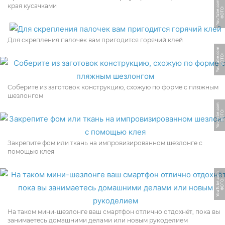
m
края кусачками
Ф
О
Т
О:
Y
o
u
T
u
b
e.
c
o
Для скрепления палочек вам пригодится горячий клей
m
Ф
О
Т
О:
Y
o
u
T
u
b
e.
c
o
Соберите из заготовок конструкцию, схожую по форме с пляжным
шезлонгом
m
Ф
О
Т
О:
Y
o
u
T
u
b
e.
c
o
Закрепите фом или ткань на импровизированном шезлонге с
помощью клея
m
Ф
О
Т
О:
Y
o
u
T
u
b
e.
c
o
На таком мини-шезлонге ваш смартфон отлично отдохнёт, пока вы
занимаетесь домашними делами или новым рукоделием