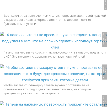
Все палочки, за исключением 4 штук, покрасьте акриловой краской
с двух сторон. Краска хорошо ложится на дерево и сохнет
буквально минут за 15
m
Ф
О
Т
О:
Y
o
u
T
u
b
e.
c
o
4 палочки, что вы не красили, нужно соединить попарно под углом
в 45º. Это не сложно сделать, используя горячий клей
m
Ф
О
Т
О:
Y
o
u
T
u
b
e.
c
o
Чтобы заставить этажерку стоять, нужно поставить её на
основание – это будут две крашеные палочки, на которые
требуется приклеить готовые детали
m
Ф
О
Т
О:
Y
o
u
T
u
b
e.
c
o