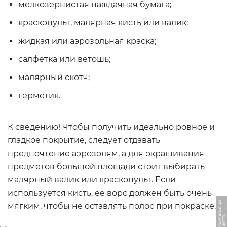
мелкозернистая наждачная бумага;
краскопульт, малярная кисть или валик;
жидкая или аэрозольная краска;
салфетка или ветошь;
малярный скотч;
герметик.
К сведению! Чтобы получить идеально ровное и
гладкое покрытие, следует отдавать
предпочтение аэрозолям, а для окрашивания
предметов большой площади стоит выбирать
малярный валик или краскопульт. Если
используется кисть, её ворс должен быть очень
a
мягким, чтобы не оставлять полос при покраске.
Ф
О
Т
О:
p
a
p
a
k
a
rl
o.
k
h
e
r
s
o
n.
u