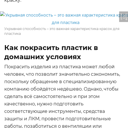
краску.
Ф
О
Т
О:
a.
d
c
d.
n
t
-
e
Укрывная способность – это важная характеристика красок для
пластика
Как покрасить пластик в
домашних условиях
Покрасить изделия из пластика может любой
человек, что позволит значительно сэкономить,
поскольку обращение в специализированную
компанию обойдётся недёшево. Однако, чтобы
сделать всё самостоятельно и при этом
качественно, нужно подготовить
соответствующие инструменты, средства
защиты и ЛКМ, провести подготовительные
работы, позаботиться о вентиляции или