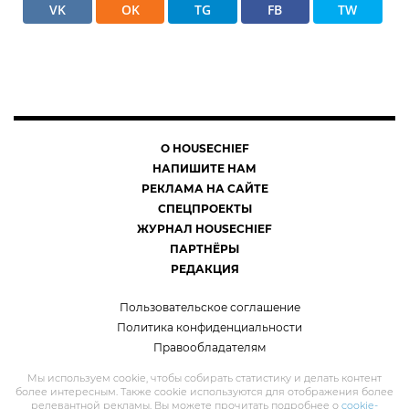
VK
OK
TG
FB
TW
О HOUSECHIEF
НАПИШИТЕ НАМ
РЕКЛАМА НА САЙТЕ
СПЕЦПРОЕКТЫ
ЖУРНАЛ HOUSECHIEF
ПАРТНЁРЫ
РЕДАКЦИЯ
Пользовательское соглашение
Политика конфиденциальности
Правообладателям
Мы используем cookie, чтобы собирать статистику и делать контент
более интересным. Также cookie используются для отображения более
релевантной рекламы. Вы можете прочитать подробнее о
cookie-