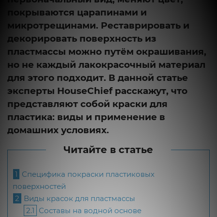
покрываются царапинами и
микротрещинами. Реставрировать и
декорировать поверхность из
пластмассы можно путём окрашивания,
но не каждый лакокрасочный материал
для этого подходит. В данной статье
эксперты HouseChief расскажут, что
представляют собой краски для
пластика: виды и применение в
домашних условиях.
Читайте в статье
1
Специфика покраски пластиковых
поверхностей
2
Виды красок для пластмассы
2.1
Составы на водной основе