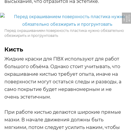
высыхания, что отразится на эстетике.
Ф
О
Т
О:
k
r
a
s
ki
-
n
e
t.
r
u
Перед окрашиванием поверхность пластика нужно обязательно
обезжирить и прогрунтовать
Кисть
Жидкие краски для ПВХ используют для работ
большого объёма. Однако стоит учитывать, что
окрашивание кистью требует опыта, иначе на
поверхности могут остаться следы и разводы, а
само покрытие будет неравномерным и не
очень эстетичным.
При работе кистью делаются широкие прямые
мазки. В начале движения должны быть
мягкими, потом следует усилить нажим, чтобы