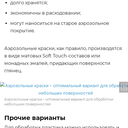
долго хранятся;
экономичны в расходовании;
могут наноситься на старое аэрозольное
покрытие.
Аэрозольные краски, как правило, производятся
в виде матовых Soft Touch-составов или
монадных эмалей, придающих поверхности
глянец.
Ф
О
Т
О:
k
r
a
s
ki
-
n
e
t.
r
u
Аэрозольные краски – оптимальный вариант для обработки
небольших поверхностей
Прочие варианты
Для обработки пластика можно использовать и