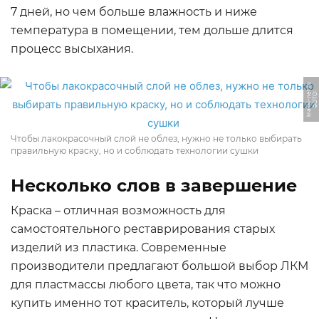
7 дней, но чем больше влажность и ниже
температура в помещении, тем дольше длится
процесс высыхания.
u
Ф
О
Т
О:
k
r
a
s
ki
-
n
e
t.
r
Чтобы лакокрасочный слой не облез, нужно не только выбирать
правильную краску, но и соблюдать технологии сушки
Несколько слов в завершение
Краска – отличная возможность для
самостоятельного реставрирования старых
изделий из пластика. Современные
производители предлагают большой выбор ЛКМ
для пластмассы любого цвета, так что можно
купить именно тот краситель, который лучше