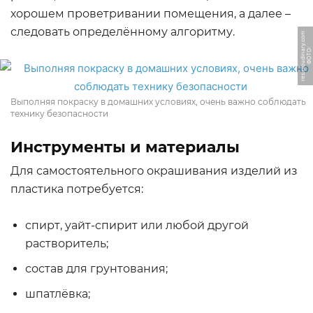
хорошем проветривании помещения, а далее –
следовать определённому алгоритму.
m
Ф
О
Т
О:
r
e
s.
cl
o
u
di
n
a
r
y.
c
o
Выполняя покраску в домашних условиях, очень важно соблюдать
технику безопасности
Инструменты и материалы
Для самостоятельного окрашивания изделий из
пластика потребуется:
спирт, уайт-спирит или любой другой
растворитель;
состав для грунтования;
шпатлёвка;