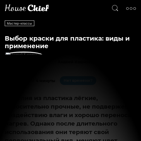
Мастер-классы
Выбор краски для пластика: виды и
применение
Текст
Андрей Каширский
1440
0
Нет времени?
На чтение:
4 минуты
Изделия из пластика лёгкие,
относительно прочные, не подвержены
воздействию влаги и хорошо переносят
нагрев. Однако после длительного
использования они теряют свой
первоначальный вид, меняют цвет,