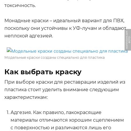
токсичность.
Монадные краски – идеальный вариант для ПВХ,
поскольку они устойчивы к УФ-лучам и обладают
m
неплохой адгезией.
Ф
О
Т
О:
w
a
r
ki
t
s
t
o
r
e.
c
o
Модельные краски созданы специально для пластика
Как выбрать краску
При выборе краски для реставрации изделий из
пластика стоит уделить внимание следующим
характеристикам:
Адгезия. Как правило, лакокрасящие
материалы отличаются хорошим сцеплением
с поверхностью и различаются лишь его