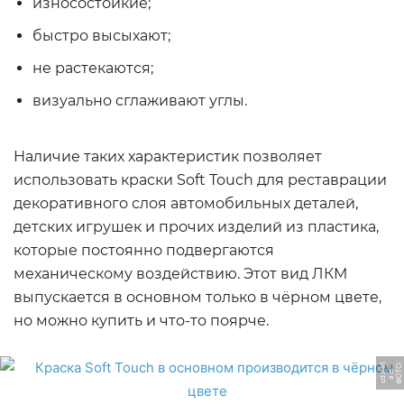
износостойкие;
быстро высыхают;
не растекаются;
визуально сглаживают углы.
Наличие таких характеристик позволяет
использовать краски Soft Touch для реставрации
декоративного слоя автомобильных деталей,
детских игрушек и прочих изделий из пластика,
которые постоянно подвергаются
механическому воздействию. Этот вид ЛКМ
выпускается в основном только в чёрном цвете,
но можно купить и что-то поярче.
Ф
О
Т
О:
a.
d
c
d.
n
t
-
e