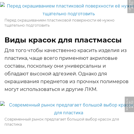
m
Ф
О
Т
О:
i.
y
ti
m
g.
c
o
Перед окрашиванием пластиковой поверхности её нужно
тщательно подготовить
Виды красок для пластмассы
Для того чтобы качественно красить изделия из
пластика, чаще всего применяют акриловые
составы, поскольку они универсальны и
обладают высокой адгезией. Однако для
окрашивания предметов из прочных полимеров
могут использоваться и другие ЛКМ.
u
r
Ф
О
Т
О:
s
d
el
ai
-
l
e
s
t
ni
c
u.
Современный рынок предлагает большой выбор красок для
пластика