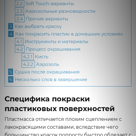
2.2
Soft Touch-варианты
2.3
Аэрозольные разновидности
2.4
Прочие варианты
3
Как выбрать краску
4
Как покрасить пластик в домашних условиях
4.1
Инструменты и материалы
4.2
Процесс окрашивания
4.2.1
Кисть
4.2.2
Аэрозоль
5
Сушка после окрашивания
6
Несколько слов в завершение
Специфика покраски
пластиковых поверхностей
Пластмасса отличается плохим сцеплением с
лакокрасящими составами, вследствие чего
большинство красок попросту быстро облезает с