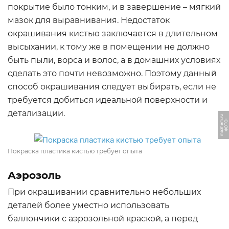
покрытие было тонким, и в завершение – мягкий
мазок для выравнивания. Недостаток
окрашивания кистью заключается в длительном
высыхании, к тому же в помещении не должно
быть пыли, ворса и волос, а в домашних условиях
сделать это почти невозможно. Поэтому данный
способ окрашивания следует выбирать, если не
требуется добиться идеальной поверхности и
детализации.
u
Ф
О
Т
О:
m
a
z
h
e
m.
r
Покраска пластика кистью требует опыта
Аэрозоль
При окрашивании сравнительно небольших
деталей более уместно использовать
баллончики с аэрозольной краской, а перед