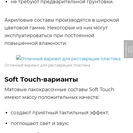
не требуют предварительной грунтовки.
Акриловые составы производятся в широкой
цветовой гамме. Некоторые из них могут
эксплуатироваться при постоянной
повышенной влажности.
u
Ф
О
Т
О:
s
t
a
ti
c
-
e
u.i
n
s
al
e
s.
r
Отличный вариант для реставрации пластика
Soft Touch-варианты
Матовые лакокрасочные составы Soft Touch
имеют массу положительных качеств:
создают приятный тактильный эффект;
поглощают свет и звук;